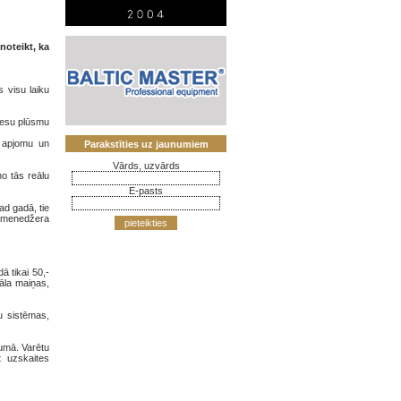
noteikt, ka
s visu laiku
viesu plūsmu
u apjomu un
Parakstīties uz jaunumiem
Vārds, uzvārds
no tās reālu
E-pasts
ad gadā, tie
as menedžera
pieteikties
ā tikai 50,-
nāla maiņas,
u sistēmas,
umā. Varētu
st uzskaites