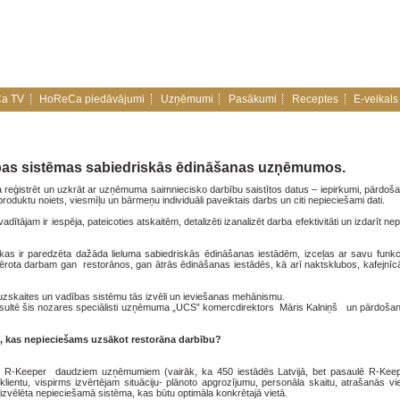
a TV
HoReCa piedāvājumi
Uzņēmumi
Pasākumi
Receptes
E-veikals
bas sistēmas sabiedriskās ēdināšanas uzņēmumos.
reģistrēt un uzkrāt ar uzņēmuma saimniecisko darbību saistītos datus – iepirkumi, pārdoša
roduktu noiets, viesmīļu un bārmeņu individuāli paveiktais darbs un citi nepieciešami dati.
ītājam ir iespēja, pateicoties atskaitēm, detalizēti izanalizēt darba efektivitāti un izdarīt n
s ir paredzēta dažāda lieluma sabiedriskās ēdināšanas iestādēm, izceļas ar savu funkcio
piemērota darbam gan restorānos, gan ātrās ēdināšanas iestādēs, kā arī naktsklubos, kafejnīc
 uzskaites un vadības sistēmu tās izvēli un ieviešanas mehānismu.
ultē šis nozares speciālisti uzņēmuma „UCS” komercdirektors Māris Kalniņš un pārdošan
, kas nepieciešams uzsākot restorāna darbību?
mu R-Keeper daudziem uzņēmumiem (vairāk, ka 450 iestādēs Latvijā, bet pasaulē R-Kee
ientu, vispirms izvērtējam situāciju- plānoto apgrozījumu, personāla skaitu, atrašanās vie
zvēlēta nepieciešamā sistēma, kas būtu optimāla konkrētajā vietā.