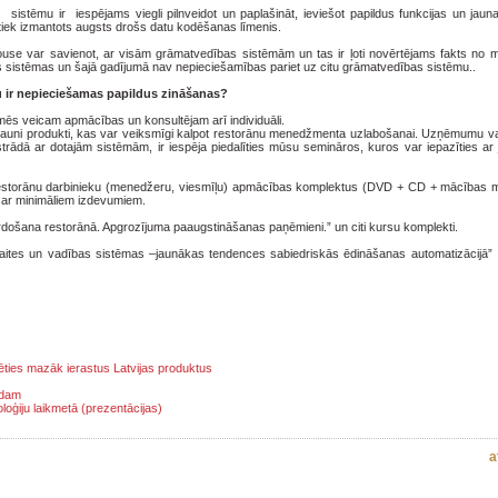
tēmu ir iespējams viegli pilnveidot un paplašināt, ieviešot papildus funkcijas un jauna
 tiek izmantots augsts drošs datu kodēšanas līmenis.
se var savienot, ar visām grāmatvedības sistēmām un tas ir ļoti novērtējams fakts no m
vas sistēmas un šajā gadījumā nav nepieciešamības pariet uz citu grāmatvedības sistēmu..
mu ir nepieciešamas papildus zināšanas?
 mēs veicam apmācības un konsultējam arī individuāli.
ien jauni produkti, kas var veiksmīgi kalpot restorānu menedžmenta uzlabošanai. Uzņēmumu v
trādā ar dotajām sistēmām, ir iespēja piedalīties mūsu semināros, kuros var iepazīties ar
 restorānu darbinieku (menedžeru, viesmīļu) apmācības komplektus (DVD + CD + mācības mate
u ar minimāliem izdevumiem.
došana restorānā. Apgrozījuma paaugstināšanas paņēmieni.” un citi kursu komplekti.
es un vadības sistēmas –jaunākas tendences sabiedriskās ēdināšanas automatizācijā” . 
ēties mazāk ierastus Latvijas produktus
ldam
loģiju laikmetā (prezentācijas)
a