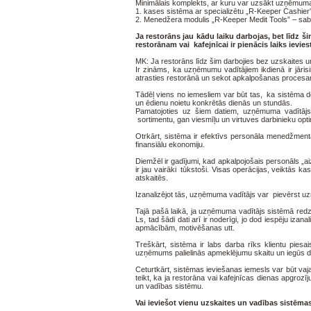
Minimālais komplekts, ar kuru var uzsākt uzņēmuma
1.
kases sistēma ar specializētu „R-Keeper Cashie
2.
Menedžera modulis „R-Keeper Medit Tools” – sab
Ja restorāns jau kādu laiku darbojas, bet līdz ši
restorānam vai kafejnīcai ir pienācis laiks ievie
MK: Ja restorāns līdz šim darbojies bez uzskaites un
Ir zināms, ka uzņēmumu vadītājiem ikdienā ir jārisi
atrasties restorānā un sekot apkalpošanas procesa
Tādēļ viens no iemesliem var būt tas, ka sistēma dod
un ēdienu noietu konkrētās dienās un stundās.
Pamatojoties uz šiem datiem, uzņēmuma vadītājs
sortimentu, gan viesmīļu un virtuves darbinieku opt
Otrkārt, sistēma ir efektīvs personāla menedžmenta
finansiālu ekonomiju.
Diemžēl ir gadījumi, kad apkalpojošais personāls „ai
ir jau vairāki tūkstoši. Visas operācijas, veiktās 
atskaitēs.
Izanalizējot tās, uzņēmuma vadītājs var pievērst
Tajā pašā laikā, ja uzņēmuma vadītājs sistēmā redz
Ls, tad šādi dati arī ir noderīgi, jo dod iespēju iz
apmācībām, motivēšanas utt.
Treškārt, sistēma ir labs darba rīks klientu piesa
uzņēmums palielinās apmeklējumu skaitu un iegūs da
Ceturtkārt, sistēmas ieviešanas iemesls var būt v
teikt, ka ja restorāna vai kafejnīcas dienas apgroz
un vadības sistēmu.
Vai ieviešot vienu uzskaites un vadības sistēma