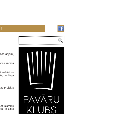
nas apjomi,
epieciešamos
nalitāti un
ās, boulinga
as projektu
per sistēmu
tu un citus