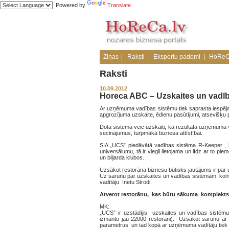
Powered by
Translate
Ziņas
Raksti
Ekspertu padomi
HoReC
Raksti
10.09.2012
Horeca ABC – Uzskaites un vadī
Ar uzņēmuma vadības sistēmu tiek saprasta iespēja 
apgrozījuma uzskaite, ēdienu pasūtījumi, atsevišķu p
Dotā sistēma veic uzskaiti, kā rezultātā uzņēmuma vad
secinājumus, turpmākā biznesa attīstībai.
SIA „UCS” piedāvātā vadības sistēma R-Keeper , ka
universālumu, tā ir viegli lietojama un līdz ar to 
un biljarda klubos.
Uzsākot restorāna biznesu būtisks jautājums ir par
Uz sarunu par uzskaites un vadības sistēmām kons
vadītāju Inetu Strodi.
Atverot restorānu, kas būtu sākuma komplekts
MK:
„UCS” ir uzstādījis uzskaites un vadības sistē
izmanto jau 22000 restorāni). Uzsākot sarunu ar kl
parametrus un tad kopā ar uzņēmuma vadītāju tiek i