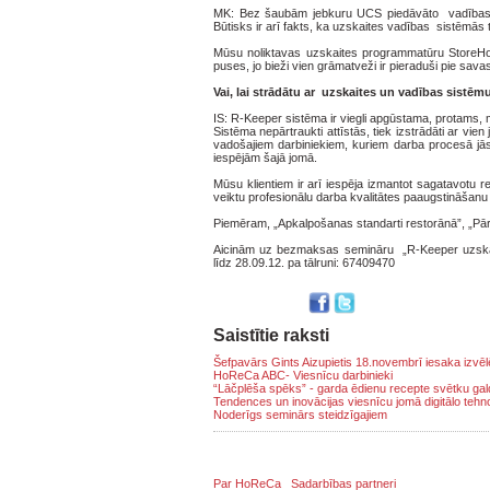
MK: Bez šaubām jebkuru UCS piedāvāto vadības sis
Būtisks ir arī fakts, ka uzskaites vadības sistēmās
Mūsu noliktavas uzskaites programmatūru StoreHou
puses, jo bieži vien grāmatveži ir pieraduši pie sa
Vai, lai strādātu ar uzskaites un vadības sistē
IS: R-Keeper sistēma ir viegli apgūstama, protams,
Sistēma nepārtraukti attīstās, tiek izstrādāti ar v
vadošajiem darbiniekiem, kuriem darba procesā jās
iespējām šajā jomā.
Mūsu klientiem ir arī iespēja izmantot sagatavotu
veiktu profesionālu darba kvalitātes paaugstināšan
Piemēram, „Apkalpošanas standarti restorānā”, „Pār
Aicinām uz bezmaksas semināru „R-Keeper uzskait
līdz 28.09.12. pa tālruni: 67409470
Saistītie raksti
Šefpavārs Gints Aizupietis 18.novembrī iesaka izvēl
HoReCa ABC- Viesnīcu darbinieki
“Lāčplēša spēks” - garda ēdienu recepte svētku ga
Tendences un inovācijas viesnīcu jomā digitālo tehno
Noderīgs seminārs steidzīgajiem
Par HoReCa
Sadarbības partneri