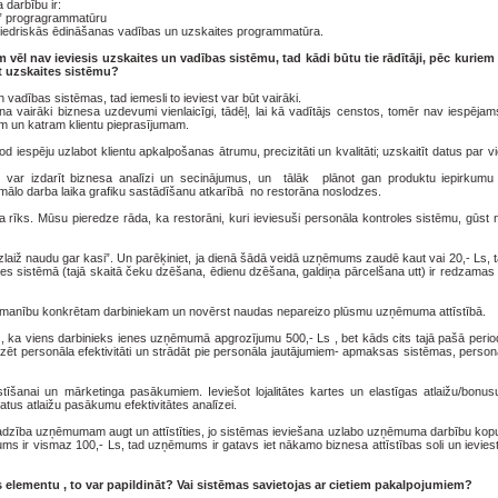
 darbību ir:
r” progragrammatūru
iedriskās ēdināšanas vadības un uzskaites programmatūra.
m vēl nav ieviesis uzskaites un vadības sistēmu, tad kādi būtu tie rādītāji, pēc kuriem 
st uzskaites sistēmu?
 vadības sistēmas, tad iemesli to ieviest var būt vairāki.
na vairāki biznesa uzdevumi vienlaicīgi, tādēļ, lai kā vadītājs censtos, tomēr nav iespējam
m un katram klientu pieprasījumam.
 iespēju uzlabot klientu apkalpošanas ātrumu, precizitāti un kvalitāti; uzskaitīt datus par 
 var izdarīt biznesa analīzi un secinājumus, un tālāk plānot gan produktu iepirkum
imālo darba laika grafiku sastādīšanu atkarībā no restorāna noslodzes.
 rīks. Mūsu pieredze rāda, ka restorāni, kuri ieviesuši personāla kontroles sistēmu, gūst 
zlaiž naudu gar kasi”. Un parēķiniet, ja dienā šādā veidā uzņēmums zaudē kaut vai 20,- Ls, t
kases sistēmā (tajā skaitā čeku dzēšana, ēdienu dzēšana, galdiņa pārcelšana utt) ir redzam
 uzmanību konkrētam darbiniekam un novērst naudas nepareizo plūsmu uzņēmuma attīstībā.
, ka viens darbinieks ienes uzņēmumā apgrozījumu 500,- Ls , bet kāds cits tajā pašā period
analizēt personāla efektivitāti un strādāt pie personāla jautājumiem- apmaksas sistēmas, perso
istīšanai un mārketinga pasākumiem. Ieviešot lojalitātes kartes un elastīgas atlaižu/bonus
tus atlaižu pasākumu efektivitātes analīzei.
ajadzība uzņēmumam augt un attīstīties, jo sistēmas ieviešana uzlabo uzņēmuma darbību kop
ījums ir vismaz 100,- Ls, tad uzņēmums ir gatavs iet nākamo biznesa attīstības soli un ievie
s elementu , to var papildināt? Vai sistēmas savietojas ar cietiem pakalpojumiem?