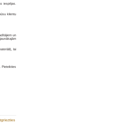
s iespējas.
ūsu klientu
adītājiem un
 jaunākajām
riāli), lai
Pieteikties
tgriezties