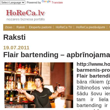
Powered by
Translate
Ziņas
Raksti
Ekspertu padomi
HoReCa TV
HoReCa piedāvājumi
Raksti
19.07.2011
Flair bartending – apbrīnojama
http://www.ho
barmenis-pro
Flair bartend
bāra rīkiem (
žilbinošos vei
šādu šovu ie
tam ir liela
bartending ir 