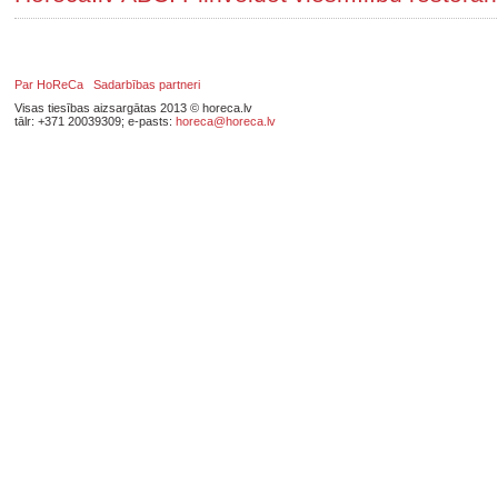
Par HoReCa
Sadarbības partneri
Visas tiesības aizsargātas 2013 © horeca.lv
tālr: +371 20039309; e-pasts:
horeca@horeca.lv