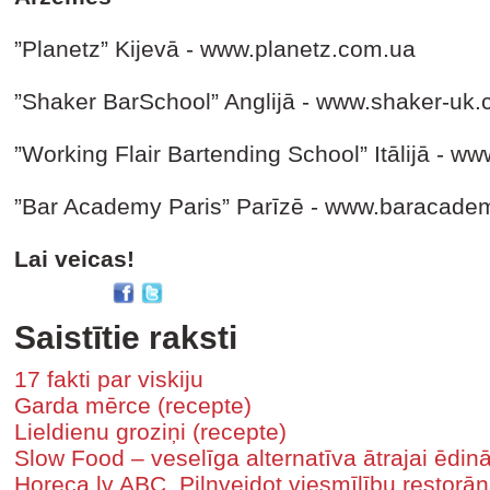
”Planetz” Kijevā - www.planetz.com.ua
”Shaker BarSchool” Anglijā - www.shaker-uk
”Working Flair Bartending School” Itālijā - ww
”Bar Academy Paris” Parīzē - www.baracade
Lai veicas!
Saistītie raksti
17 fakti par viskiju
Garda mērce (recepte)
Lieldienu groziņi (recepte)
Slow Food – veselīga alternatīva ātrajai ēdin
Horeca.lv ABC. Pilnveidot viesmīlību restorā