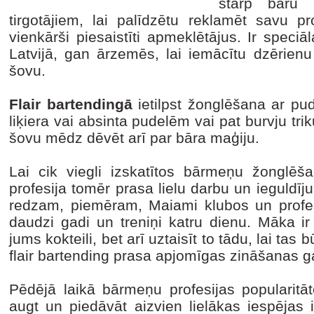
starp bāru 
tirgotājiem, lai palīdzētu reklamēt savu pr
vienkārši piesaistīti apmeklētājus. Ir spec
Latvijā, gan ārzemēs, lai iemācītu dzērienu
šovu.
Flair bartendingā
ietilpst žonglēšana ar p
liķiera vai absinta pudelēm vai pat burvju tri
šovu mēdz dēvēt arī par bāra maģiju.
Lai cik viegli izskatītos bārmeņu žonglē
profesija tomēr prasa lielu darbu un ieguldīju
redzam, piemēram, Maiami klubos un profesi
daudzi gadi un treniņi katru dienu. Māka ir n
jums kokteili, bet arī uztaisīt to tādu, lai tas
flair bartending prasa apjomīgas zināšanas g
Pēdējā laikā bārmeņu profesijas popularitāt
augt un piedāvāt aizvien lielākas iespējas