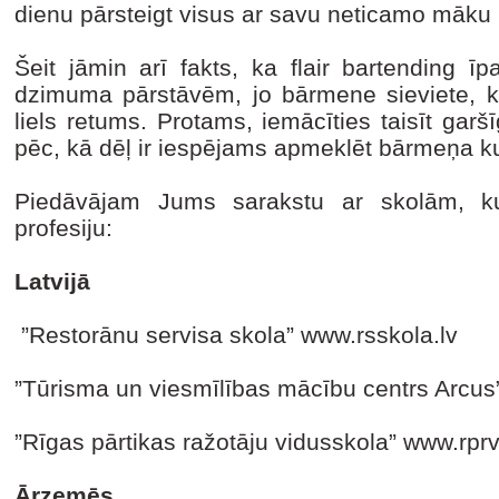
dienu pārsteigt visus ar savu neticamo māku 
Šeit jāmin arī fakts, ka flair bartending ī
dzimuma pārstāvēm, jo bārmene sieviete, ka
liels retums. Protams, iemācīties taisīt garš
pēc, kā dēļ ir iespējams apmeklēt bārmeņa k
Piedāvājam Jums sarakstu ar skolām, k
profesiju:
Latvijā
”Restorānu servisa skola” www.rsskola.lv
”Tūrisma un viesmīlības mācību centrs Arcus
”Rīgas pārtikas ražotāju vidusskola” www.rprv
Ārzemēs