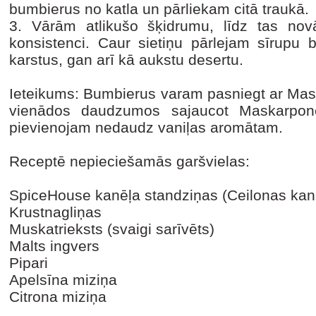
bumbierus no katla un pārliekam citā traukā.
3.
Vārām atlikušo šķidrumu, līdz tas nov
konsistenci. Caur sietiņu pārlejam sīrupu
karstus, gan arī kā aukstu desertu.
Ieteikums: Bumbierus varam pasniegt ar Ma
vienādos daudzumos sajaucot Maskarpon
pievienojam nedaudz vaniļas aromātam.
Receptē nepieciešamās garšvielas:
SpiceHouse kanēļa standziņas (Ceilonas kanē
Krustnagliņas
Muskatrieksts (svaigi sarīvēts)
Malts ingvers
Pipari
Apelsīna miziņa
Citrona miziņa