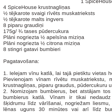
1 SpiceHous
4 SpiceHouse krustnagliņas
½ tējkarote svaigi rīvēts muskatrieksts
½ tējkarote malts ingvers
8 piparu graudiņi
175g/ ¾ tases pūdercukura
Plāni nogriezta ½ apelsīna miziņa
Plāni nogriezta ½ citrona miziņa
8 stingri gatavi bumbieri
Pagatavošana:
1.
Ielejam vīnu katlā, lai tajā pietiktu vietas
Pievienojam vīnam rīvētu muskatriekstu, m
krustnagliņas, piparu graudus, pūdercukuru u
2.
Nomizojam bumbierus, bet atstājam tos
bumbierus katlā. Vīnam ir tikai nedaudz
šķidrumu līdz vārīšanai, nogriežam liesmu,
lēnas uguns 30 minūtes vai arī līdz bum