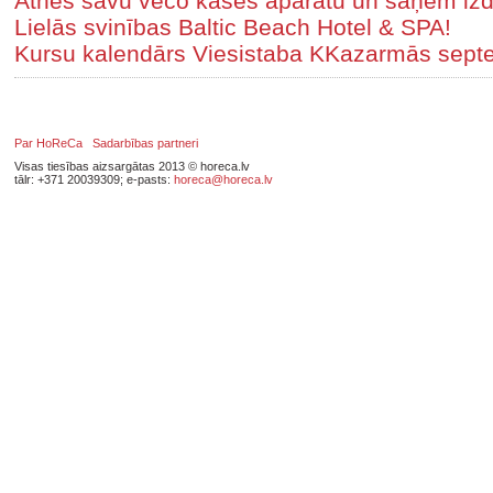
Atnes savu veco kases aparātu un saņem izd
Lielās svinības Baltic Beach Hotel & SPA!
Kursu kalendārs Viesistaba KKazarmās septe
Par HoReCa
Sadarbības partneri
Visas tiesības aizsargātas 2013 © horeca.lv
tālr: +371 20039309; e-pasts:
horeca@horeca.lv