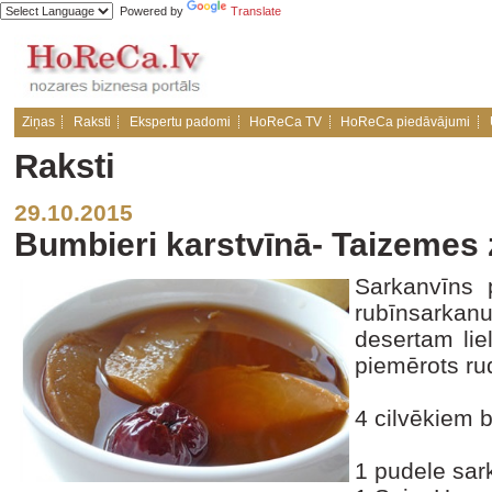
Powered by
Translate
Ziņas
Raksti
Ekspertu padomi
HoReCa TV
HoReCa piedāvājumi
Raksti
29.10.2015
Bumbieri karstvīnā- Taizemes 
Sarkanvīns p
rubīnsarka
desertam liel
piemērots ru
4 cilvēkiem 
1 pudele sar