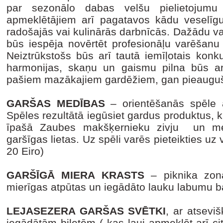
par sezonālo dabas velšu pielietojum
apmeklētājiem arī pagatavos kādu veselīgu 
radošajās vai kulinārās darbnīcās. Dažādu v
būs iespēja novērtēt profesionāļu varēšanu
Neiztrūkstošs būs arī tautā iemīļotais konk
harmonijas, skaņu un gaismu pilna būs ar
pašiem mazākajiem gardēžiem, gan pieaugu
GARŠAS MEDĪBAS
– orientēšanās spēle a
Spēles rezultātā iegūsiet gardus produktus, 
īpašā Zaubes makšķernieku zivju un me
garšīgas lietas. Uz spēli varēs pieteikties uz
20 Eiro)
GARŠĪGĀ MIERA KRASTS
– piknika zona
mierīgas atpūtas un iegādāto lauku labumu b
LEJASEZERA GARŠAS SVĒTKI
, ar atsevi
iegādātām biļetēm ( kas ļauj apmeklēt arī c