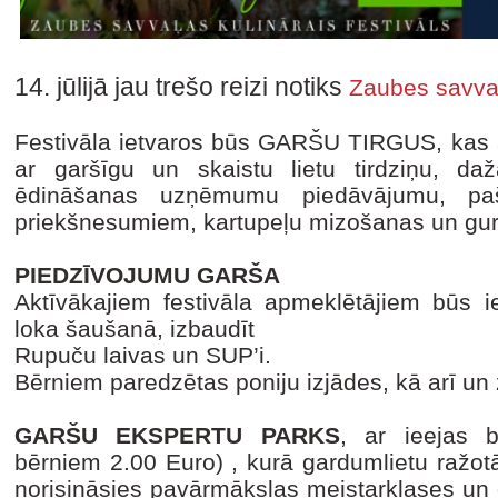
14. jūlijā jau trešo reizi notiks
Zaubes savvaļ
Festivāla ietvaros būs GARŠU TIRGUS, kas a
ar garšīgu un skaistu lietu tirdziņu, dažā
ēdināšanas uzņēmumu piedāvājumu, paš
priekšnesumiem, kartupeļu mizošanas un gur
PIEDZĪVOJUMU GARŠA
Aktīvākajiem festivāla apmeklētājiem būs 
loka šaušanā, izbaudīt
Rupuču laivas un SUP’i.
Bērniem paredzētas poniju izjādes, kā arī un zi
GARŠU EKSPERTU PARKS
, ar ieejas 
bērniem 2.00 Euro) , kurā gardumlietu ražotā
norisināsies pavārmākslas meistarklases un 