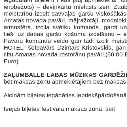
ierobežots) – deviņkārtu mielasts zem Zau
meistarību izcelt savvaļas garšu viskošākās
Amatas novada pavāri, mājražotāji, mednieki 
atmosfēra, izcila svētku komanda, gardi un 
tieši uz dabas garšu košuma izcelšanu – ez
Pavāru komandu veido gan tādi izcili meist
HOTEL” šefpavārs Dzintars Kristovskis, gan 
citu Amatas novada restorānu pavāri.(50.00 E
Euro).
ZAĻUMBALLE LABAS MŪZIKAS GARDĒŽ
bet maksas zonu apmeklētājiem bez maksas. B
Aicinām biļetes iegādāties iepriekšpārdošan
Ieejas biļetes festivāla maksas zonā:
šeit