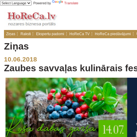
Powered by
Translate
Ziņas
Raksti
Ekspertu padomi
HoReCa TV
HoReCa piedāvājumi
Ziņas
10.06.2018
Zaubes savvaļas kulinārais fes