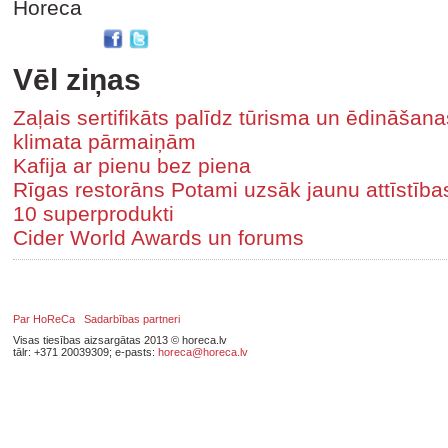
Horeca
Vēl ziņas
Zaļais sertifikāts palīdz tūrisma un ēdināša
klimata pārmaiņām
Kafija ar pienu bez piena
Rīgas restorāns Potami uzsāk jaunu attīstīb
10 superprodukti
Cider World Awards un forums
Par HoReCa
Sadarbības partneri
Visas tiesības aizsargātas 2013 © horeca.lv
tālr: +371 20039309; e-pasts:
horeca@horeca.lv