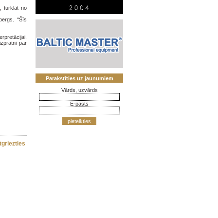
 turklāt no
bergs. “Šīs
rpretācijai.
zpratni par
Parakstīties uz jaunumiem
Vārds, uzvārds
E-pasts
pieteikties
tgriezties