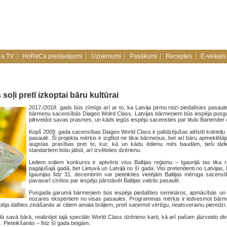
a TV
HoReCa piedāvājumi
Uzņēmumi
Pasākumi
Receptes
E-veikals
 soļi pretī izkoptai bāru kultūrai
2017./2018. gads būs zīmīgs arī ar to, ka Latvija pirmo reizi piedalīsies pasaule
bārmeņu sacensībās Diageo Wolrd Class. Latvijas bārmeņiem būs iespēja pus
pilnveidot savas prasmes, un kāds iegūs iespēju sacensties par titulu Bartender 
Kopš 2009. gada sacensības Diageo World Class ir palīdzējušas attīstīt kokteiļu 
pasaulē. Šī projekta mērķis ir izglītot ne tikai bārmeņus, bet arī bāru apmeklētā
augstas prasības pret to, kur, kā un kādu ēdienu mēs baudām, tieši tād
standartiem būtu jābūt, arī izvēloties dzērienu.
Lieliem soļiem konkurss ir aptvēris visu Baltijas reģionu – Igaunijā tas tika r
pagājušajā gadā, bet Lietuvā un Latvijā no šī gada. Visi pretendenti no Latvijas,
Igaunijas līdz 31. decembrim var pieteikties vietējām Baltijas mēroga sacensīb
pavasarī cīnītos par iespēju pārstāvēt Baltijas valstis pasaulē.
Pusgada garumā bārmeņiem būs iespēja piedalīties semināros, apmācībās un s
nozares ekspertiem no visas pasaules. Programmas mērķis ir iedvesmot bārme
pēja dalīties zināšanās ar citiem amata brāļiem, pretī saņemot vērtīgu, neatsveramu pieredzi
savā bārā, realizējot tajā speciālo World Class dzērienu karti, kā arī pašam jāizveido divi
. Pieteikšanās – līdz šī gada beigām.