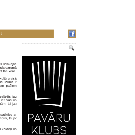
s lielākajās
gada garumā
of the Year.
kultūru visā
jus. Mums ir
iem pašiem
ealizēts jau
 Lietuvas un
ām, lai jau
atikties ar
ņus, ļaujot
.
 kokteiļi un