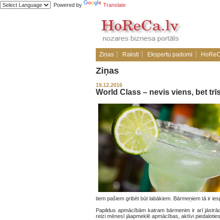
Powered by
Translate
Ziņas
Raksti
Ekspertu padomi
HoReC
Ziņas
19.12.2016
World Class – nevis viens, bet trīs
tiem pašiem gribēt būt labākiem. Bārmeņiem tā ir ies
Papildus apmācībām katram bārmenim ir arī jāstrādā 
reizi mēnesī jāapmeklē apmācības, aktīvi piedaloties