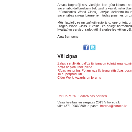
Amata lietpratēji nav vienīgie, kas gūst labumu n
sacensību dalībniekiem tiek gaidīts vairāk nekā ti
“Pateicoties World Class, Latvijas dzērienu baud
sacensības sniegs bārmeņiem tādas prasmes un zin
Mēs, latvieši, esam izglītoti restorānu, operu, teātru
Diageo World Class ir veids, kā sniegt bārmeņiem 
kvalitatīvu servisu, radot vēlmi atgriezties vēl un vē
Aiga Bernsone
Vēl ziņas
Zaļais sertifikāts palīdz tūrisma un ēdināšanas uz
Kafija ar pienu bez piena
Rīgas restorāns Potami uzsāk jaunu attīstības pos
10 superprodukti
Cider World Awards un forums
Par HoReCa
Sadarbības partneri
Visas tiesības aizsargātas 2013 © horeca.lv
tālr: +371 20039309; e-pasts:
horeca@horeca.lv