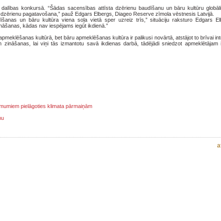
o dalības konkursā. “Šādas sacensības attīsta dzērienu baudīšanu un bāru kultūru globāli,
kai dzērienu pagatavošana,” pauž Edgars Elbergs, Diageo Reserve zīmola vēstnesis Latvijā.
īšanas un bāru kultūra viena soļa vietā sper uzreiz trīs,” situāciju raksturo Edgars El
āšanas, kādas nav iespējams iegūt ikdienā.”
 apmeklēšanas kultūrā, bet bāru apmeklēšanas kultūra ir palikusi novārtā, atstājot to brīvai inte
zināšanas, lai viņi tās izmantotu savā ikdienas darbā, tādējādi sniedzot apmeklētājam i
l.
ņēmumiem pielāgoties klimata pārmaiņām
mu
a