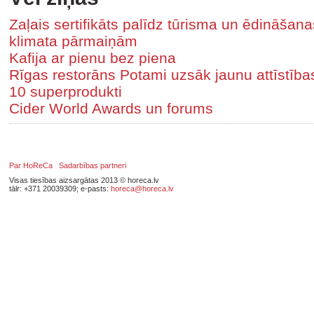
Zaļais sertifikāts palīdz tūrisma un ēdināša
klimata pārmaiņām
Kafija ar pienu bez piena
Rīgas restorāns Potami uzsāk jaunu attīstīb
10 superprodukti
Cider World Awards un forums
Par HoReCa
Sadarbības partneri
Visas tiesības aizsargātas 2013 © horeca.lv
tālr: +371 20039309; e-pasts:
horeca@horeca.lv