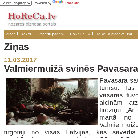
Powered by
Translate
Ziņas
Raksti
Ekspertu padomi
HoReCa TV
HoReCa piedāvājumi
Ziņas
11.03.2017
Valmiermuižā svinēs Pavasara
Pavasara sau
tumsu. Tas 
vasaras tuv
aicinām at
tirdziņu „A
martā no p
Valmiermui
tirgotāji no visas Latvijas, kas save