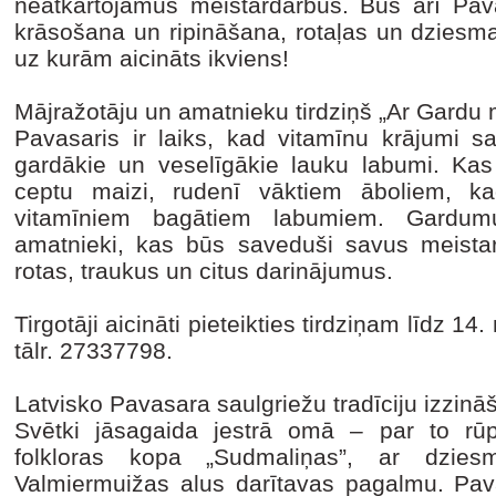
neatkārtojamus meistardarbus. Būs arī Pava
krāsošana un ripināšana, rotaļas un dziesma
uz kurām aicināts ikviens!
Mājražotāju un amatnieku tirdziņš „Ar Gardu 
Pavasaris ir laiks, kad vitamīnu krājumi sa
gardākie un veselīgākie lauku labumi. Kas
ceptu maizi, rudenī vāktiem āboliem, ka
vitamīniem bagātiem labumiem. Gardumu
amatnieki, kas būs saveduši savus meistar
rotas, traukus un citus darinājumus.
Tirgotāji aicināti pieteikties tirdziņam līdz 1
tālr. 27337798.
Latvisko Pavasara saulgriežu tradīciju izzinā
Svētki jāsagaida jestrā omā – par to rūp
folkloras kopa „Sudmaliņas”, ar dzie
Valmiermuižas alus darītavas pagalmu. Pav