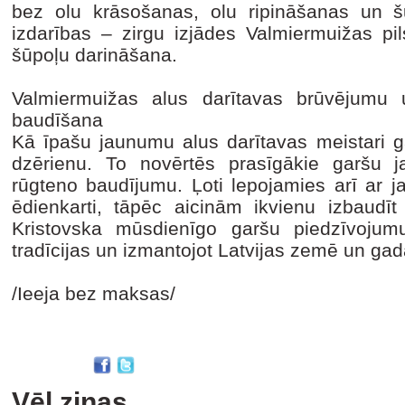
bez olu krāsošanas, olu ripināšanas un š
izdarības – zirgu izjādes Valmiermuižas pi
šūpoļu darināšana.
Valmiermuižas alus darītavas brūvējumu 
baudīšana
Kā īpašu jaunumu alus darītavas meistari g
dzērienu. To novērtēs prasīgākie garšu jau
rūgteno baudījumu. Ļoti lepojamies arī ar j
ēdienkarti, tāpēc aicinām ikvienu izbaudīt
Kristovska mūsdienīgo garšu piedzīvojumu
tradīcijas un izmantojot Latvijas zemē un ga
/Ieeja bez maksas/
Vēl ziņas