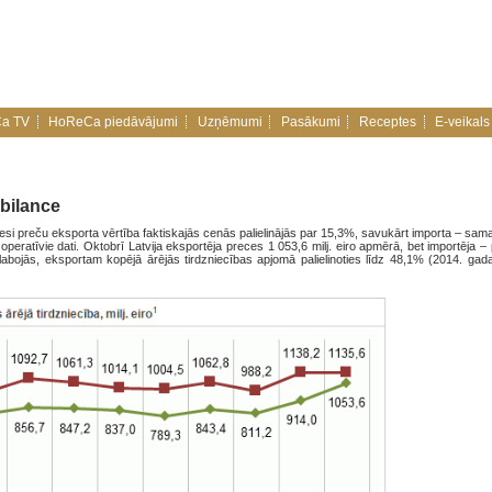
a TV
HoReCa piedāvājumi
Uzņēmumi
Pasākumi
Receptes
E-veikals
 bilance
esi preču eksporta vērtība faktiskajās cenās palielinājās par 15,3%, savukārt importa – sam
operatīvie dati. Oktobrī Latvija eksportēja preces 1 053,6 milj. eiro apmērā, bet importēja –
 uzlabojās, eksportam kopējā ārējās tirdzniecības apjomā palielinoties līdz 48,1% (2014. ga