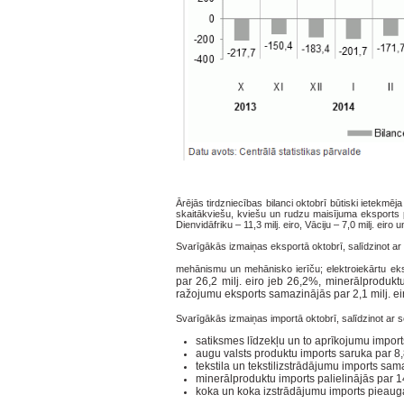
Ārējās tirdzniecības bilanci oktobrī būtiski ietekmē
skaitākviešu, kviešu un rudzu maisījuma eksports pal
Dienvidāfriku – 11,3 milj. eiro, Vāciju – 7,0 milj. eiro u
Svarīgākās izmaiņas eksportā oktobrī, salīdzinot ar
mehānismu un mehānisko ierīču; elektroiekārtu eks
par 26,2 milj. eiro jeb 26,2%,
minerālproduktu
ražojumu eksports samazinājās par 2,1 milj. ei
Svarīgākās izmaiņas importā oktobrī, salīdzinot ar 
satiksmes līdzekļu un to aprīkojumu import
augu valsts produktu imports saruka par 8,8
tekstila un tekstilizstrādājumu imports sama
minerālproduktu imports palielinājās par 14
koka un koka izstrādājumu imports pieauga 