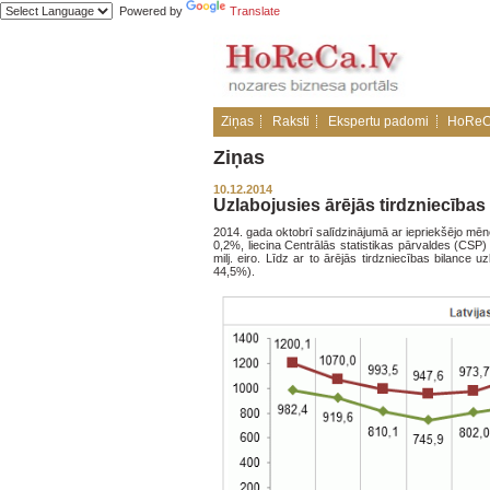
Powered by
Translate
Ziņas
Raksti
Ekspertu padomi
HoReC
Ziņas
10.12.2014
Uzlabojusies ārējās tirdzniecības
2014. gada oktobrī salīdzinājumā ar iepriekšējo mēn
0,2%, liecina Centrālās statistikas pārvaldes (CSP) 
milj. eiro. Līdz ar to ārējās tirdzniecības bilance
44,5%).