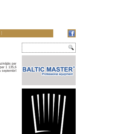
azinājās par
 par 1 135,6
da septembrī