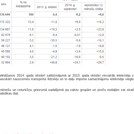
elināšanos 2014. gada oktobrī salīdzinājumā ar 2013. gada oktobri visvairāk ietekmēja z
. Savukārt sauszemes transporta līdzekļu un to daļu importa samazinājumu ietekmēja vieglo
ību mēnešu un ceturkšņu griezumā sadalījumā pa valstu grupām un preču nodaļām var skat
tistikas dati.