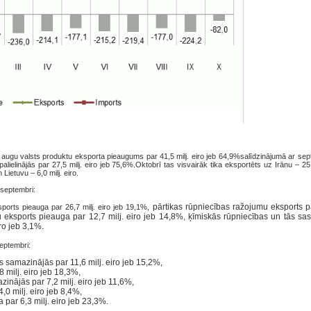
ja augu valsts produktu eksporta pieaugums par 41,5 milj. eiro jeb 64,9%salīdzinājumā ar sep
ielinājās par 27,5 milj. eiro jeb 75,6%.Oktobrī tas visvairāk tika eksportēts uz Irānu – 25,7
n Lietuvu – 6,0 milj. eiro.
 septembri:
pārtikas rūpniecības ražojumu eksports pa
ports pieauga par 26,7 milj. eiro jeb 19,1%,
 eksports pieauga par 12,7 milj. eiro jeb 14,8%,
ķīmiskās rūpniecības un tās sa
ro jeb 3,1%.
septembri:
s samazinājās par 11,6 milj. eiro jeb 15,2%,
 milj. eiro jeb 18,3%,
zinājās par 7,2 milj. eiro jeb 11,6%,
,0 milj. eiro jeb 8,4%,
par 6,3 milj. eiro jeb 23,3%.