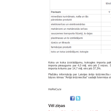
Koka un koka izstrādājumu, kokogles importa pali
importa pieaugums par 4,0 milj. eiro jeb 2 reizes
importa kritums par 14,7 milj. eiro jeb 37,3%.
Plašāku informāciju par Latvijas ārējo tirdzniec
bāzes tēmas "Ārējā tirdzniecība" sadaļā Īstermiņa sta
HoReCa.lv
Vēl ziņas