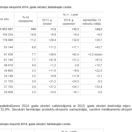
palielināšanos 2014. gada oktobrī salīdzinājumā ar 2013. gada oktobri ietekmēja stipro 
eb 31,9%. Savukārt farmācijas produktu eksports samazinājās, sarūkot medikamentu ekspor