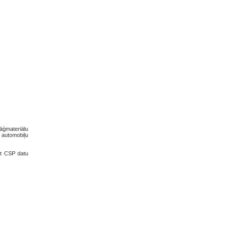
āģmateriālu
 automobiļu
īt CSP datu