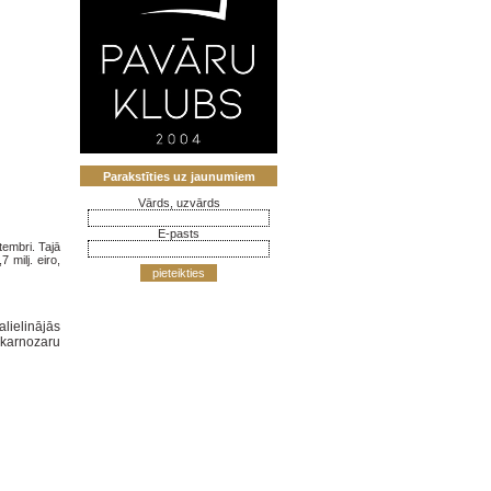
Parakstīties uz jaunumiem
Vārds, uzvārds
E-pasts
tembri. Tajā
 milj. eiro,
pieteikties
lielinājās
skarnozaru