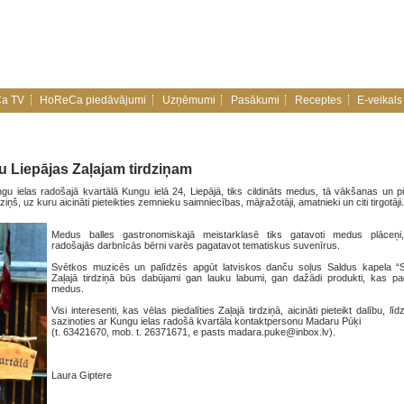
a TV
HoReCa piedāvājumi
Uzņēmumi
Pasākumi
Receptes
E-veikals
lību Liepājas Zaļajam tirdziņam
ngu ielas radošajā kvartālā Kungu ielā 24, Liepājā, tiks cildināts medus, tā vākšanas un p
iņš, uz kuru aicināti pieteikties zemnieku saimniecības, mājražotāji, amatnieki un citi tirgotāji.
Medus balles gastronomiskajā meistarklasē tiks gatavoti medus plāceņi,
radošajās darbnīcās bērni varēs pagatavot tematiskus suvenīrus.
Svētkos muzicēs un palīdzēs apgūt latviskos danču soļus Saldus kapela “S
Zaļajā tirdziņā būs dabūjami gan lauku labumi, gan dažādi produkti, kas pa
medus.
Visi interesenti, kas vēlas piedalīties Zaļajā tirdziņā, aicināti pieteikt dalību, līd
sazinoties ar Kungu ielas radošā kvartāla kontaktpersonu Madaru Pūķi
(t. 63421670, mob. t. 26371671, e pasts madara.puke@inbox.lv).
Laura Giptere