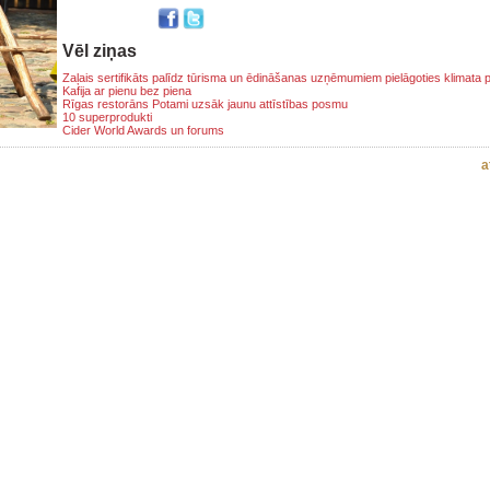
Vēl ziņas
Zaļais sertifikāts palīdz tūrisma un ēdināšanas uzņēmumiem pielāgoties klimata
Kafija ar pienu bez piena
Rīgas restorāns Potami uzsāk jaunu attīstības posmu
10 superprodukti
Cider World Awards un forums
a