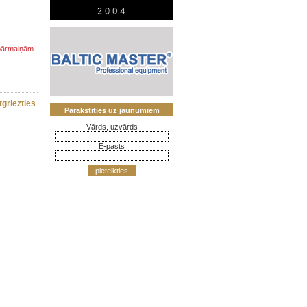
 pārmaiņām
tgriezties
Parakstīties uz jaunumiem
Vārds, uzvārds
E-pasts
pieteikties