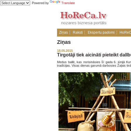
Powered by
Translate
Ziņas
Raksti
Ekspertu padomi
HoReC
Ziņas
18.05.2015
Tirgotāji tiek aicināti pieteikt da
Medus ballē, kas norisināsies šī gada 6. jūnijā Ku
tradīcijas. Visas dienas garumā darbosies Zaļais tirdz