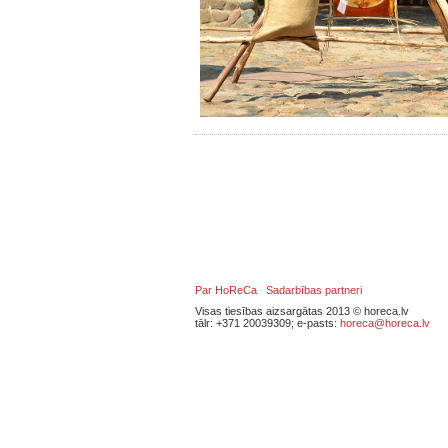
Par HoReCa
Sadarbības partneri
Visas tiesības aizsargātas 2013 © horeca.lv
tālr: +371 20039309; e-pasts:
horeca@horeca.lv