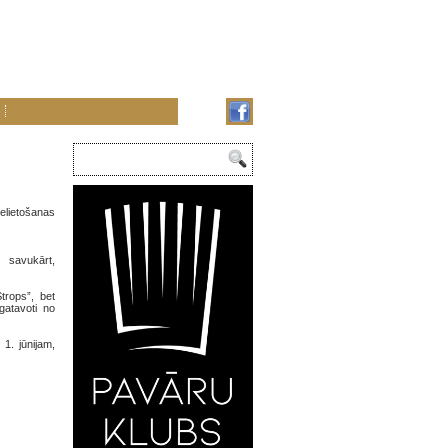
ielietošanas
 savukārt,
trops”, bet
gatavoti no
z 1. jūnijam,