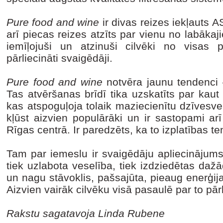
Pure food and wine
ir divas reizes iekļauts A
arī piecas reizes atzīts par vienu no labāka
iemīļojuši un atzinuši cilvēki no visas 
pārliecināti svaigēdāji.
Pure food and wine
notvēra jaunu tendenci 
Tas atvēršanas brīdī tika uzskatīts par kaut
kas atspoguļoja tolaik maziecienītu dzīvesv
kļūst aizvien populārāki un ir sastopami ar
Rīgas centrā. Ir paredzēts, ka to izplatības t
Tam par iemeslu ir svaigēdāju apliecinājums
tiek uzlabota veselība, tiek izdziedētas daž
un nagu stāvoklis, pašsajūta, pieaug enerģija 
Aizvien vairāk cilvēku visā pasaulē par to pār
Rakstu sagatavoja Linda Rubene