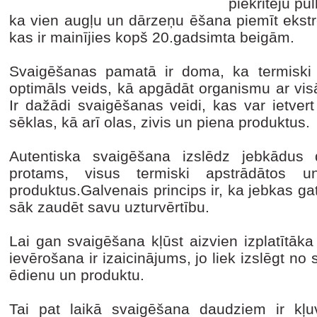
piekritēju pul
ka vien augļu un dārzeņu ēšana piemīt ekst
kas ir mainījies kopš 20.gadsimta beigām.
Svaigēšanas pamatā ir doma, ka termiski 
optimāls veids, kā apgādāt organismu ar vi
Ir dažādi svaigēšanas veidi, kas var ietvert
sēklas, kā arī olas, zivis un piena produktus.
Autentiska svaigēšana izslēdz jebkādus 
protams, visus termiski apstrādātos u
produktus.Galvenais princips ir, ka jebkas g
sāk zaudēt savu uzturvērtību.
Lai gan svaigēšana kļūst aizvien izplatītāk
ievērošana ir izaicinājums, jo liek izslēgt n
ēdienu un produktu.
Tai pat laikā svaigēšana daudziem ir kļu