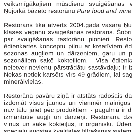
veiksmīgākajiem mūsdienu svaigēšanas 
Ņujorkā bāzēto restorānu
Pure food and wine
Restorāns tika atvērts 2004.gada vasarā Ņuj
klases vegānu svaigēšanas restorāns. Šobrī
par svaigēšanas restorānu pionieri. Rest
ēdienkartes konceptu pilnu ar kreatīviem ēd
sezonas augļiem un dārzeņiem, garu un p
sezonāliem sakē kokteiļiem. Visa ēdienk
neietver nevienu pārstrādātu sastāvdaļu; ir iz
Nekas netiek karsēts virs 49 grādiem, lai sa
minerālvielas.
Restorāna pavāru ziņā ir atstāts radošais da
izdomāt visus jaunos un vienmēr mainīgos
nav tālu jāiet pēc produktiem - pagalmā ir 
izmantotie augļi un dārzeņi. Restorāna dzēr
vīnus un sakē kokteiļus, ir organiski. Ūdens i
speciālu augstas kvalitātes filtrēšanas sistēm