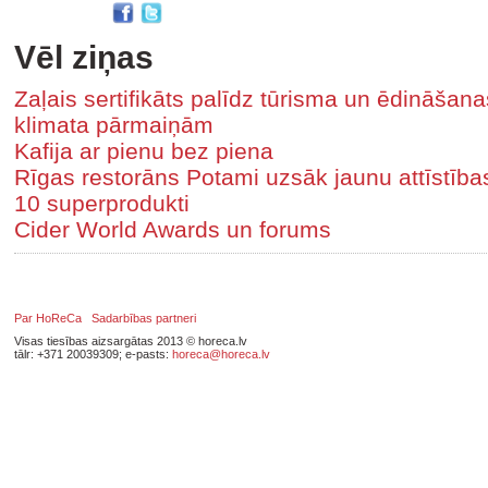
Vēl ziņas
Zaļais sertifikāts palīdz tūrisma un ēdināša
klimata pārmaiņām
Kafija ar pienu bez piena
Rīgas restorāns Potami uzsāk jaunu attīstīb
10 superprodukti
Cider World Awards un forums
Par HoReCa
Sadarbības partneri
Visas tiesības aizsargātas 2013 © horeca.lv
tālr: +371 20039309; e-pasts:
horeca@horeca.lv