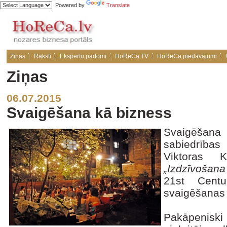
Powered by
Translate
Ziņas
Raksti
Ekspertu padomi
HoReCa TV
HoReCa piedāvājumi
Ziņas
06.07.2015
Svaigēšana kā bizness
Svaigēšana 
sabiedrīb
Viktoras K
„Izdzīvošan
21st Centu
svaigēšanas
Pakāpenisk