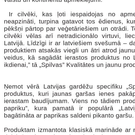
Ir cilvēki, kas ļoti iespaidojas no apme
neapzināti, turpina gatavot tos ēdienus, kur
pēkšņi pārtop par veģetāriešiem un otrādi. 
cilvēki vēlas arī netradicionālo virtuvi, li
Latvijā. Līdzīgi ir ar latviešiem svešumā – da
produktiem atsakās viegli un ātri atrod jaun
veidus, kā sagādāt ierastos produktus no L
ikdienai,” tā „Spilvas” Kvalitātes un jaunu prod
Ņemot vērā Latvijas gardēžu specifiku „Spi
produktus, kuri jaunas garšas ienes pakāpe
ierastam baudījumam. Viens no tādiem produk
papriku”, kura pamatā ir populārā „Latv
bagātināta ar paprikas saldeni pikanto garšu
Produktam izmantota klasiskā marināde ar m