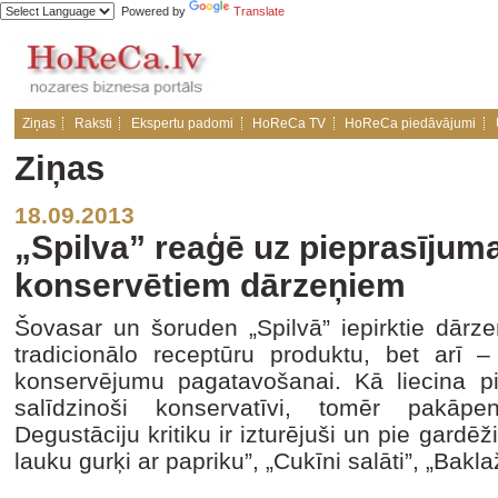
Powered by
Translate
Ziņas
Raksti
Ekspertu padomi
HoReCa TV
HoReCa piedāvājumi
Ziņas
18.09.2013
„Spilva” reaģē uz pieprasīju
konservētiem dārzeņiem
Šovasar un šoruden „Spilvā” iepirktie dārzeņi
tradicionālo receptūru produktu, bet arī –
konservējumu pagatavošanai. Kā liecina pie
salīdzinoši konservatīvi, tomēr pakāpen
Degustāciju kritiku ir izturējuši un pie gardē
lauku gurķi ar papriku”, „Cukīni salāti”, „Ba