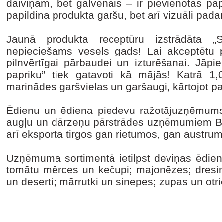
daiviņām, bet galvenais – ir pievienotas papr
papildina produkta garšu, bet arī vizuāli padar
Jaunā produkta receptūru izstrādāta „S
nepieciešams vesels gads! Lai akceptētu pr
pilnvērtīgai pārbaudei un izturēšanai. Jāpie
papriku” tiek gatavoti kā mājās! Katrā 1,
marinādes garšvielas un garšaugi, kārtojot p
Ēdienu un ēdiena piedevu ražotājuzņēmums 
augļu un dārzeņu pārstrādes uzņēmumiem Balt
arī eksporta tirgos gan rietumos, gan austru
Uzņēmuma sortimentā ietilpst deviņas ēdien
tomātu mērces un kečupi; majonēzes; dresing
un deserti; mārrutki un sinepes; zupas un otrie