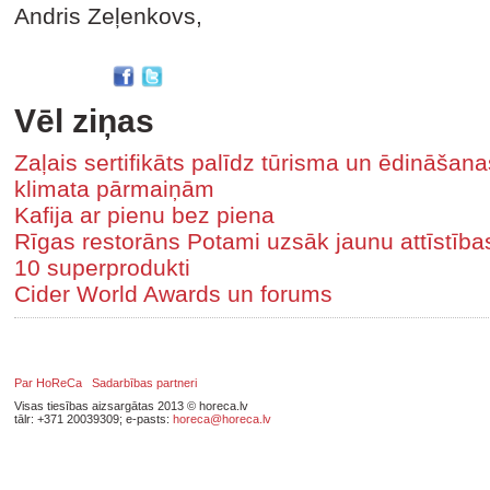
Andris Zeļenkovs,
Vēl ziņas
Zaļais sertifikāts palīdz tūrisma un ēdināša
klimata pārmaiņām
Kafija ar pienu bez piena
Rīgas restorāns Potami uzsāk jaunu attīstīb
10 superprodukti
Cider World Awards un forums
Par HoReCa
Sadarbības partneri
Visas tiesības aizsargātas 2013 © horeca.lv
tālr: +371 20039309; e-pasts:
horeca@horeca.lv