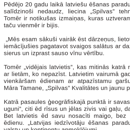
Pēdējo 20 gadu laikā latviešu ēšanas paradu
salīdzinoši nedaudz, liecina „Spilvas” teh
Tomēr ir notikušas izmaiņas, kuras uztvera
taču vienmēr ir bijis.
„Mēs esam sākuši vairāk ēst dārzeņus, lietot 
iemācījušies pagatavot svaigos salātus ar 
sierus un izprast sauso vīnu vērtību.
Tomēr „vidējais latvietis”, kas mitinās kat
ar lietām, ko nepazīst. Latvietim vairumā ga
vienkāršam ēdienam ar atpazīstamu garšu
Māra Tamane, „Spilvas” Kvalitātes un jaunu pr
Katrā pasaules ģeogrāfiskajā punktā ir savas ē
uguni”, citi ēd rīsus un jēlas zivis vai gaļu,
Bet latvietis ēd savu nosacīti maigo, bez 
ēdienu. „Latvijas iedzīvotāju ēšanas par
valstu un kontinentu apmeklējumi.