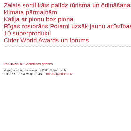
Zaļais sertifikāts palīdz tūrisma un ēdināša
klimata pārmaiņām
Kafija ar pienu bez piena
Rīgas restorāns Potami uzsāk jaunu attīstīb
10 superprodukti
Cider World Awards un forums
Par HoReCa
Sadarbības partneri
Visas tiesības aizsargātas 2013 © horeca.lv
tālr: +371 20039309; e-pasts:
horeca@horeca.lv