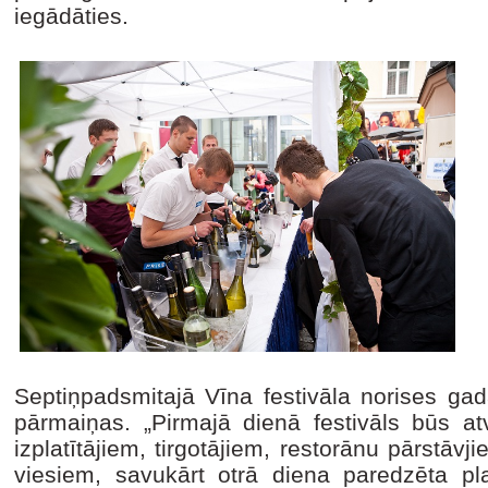
iegādāties.
Septiņpadsmitajā Vīna festivāla norises gad
pārmaiņas. „Pirmajā dienā festivāls būs atv
izplatītājiem, tirgotājiem, restorānu pārstāvj
viesiem, savukārt otrā diena paredzēta pla