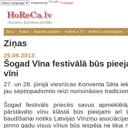
Powered by
Translate
Ziņas
Raksti
Ekspertu padomi
HoReCa TV
HoReCa piedāvājumi
Ziņas
25.06.2013
Šogad Vīna festivālā būs pieeja
vīni
27. un 28. jūnijā viesnīcas Konventa Sēta ie
jau septiņpadsmito reizi norisināsies tradicion
Šogad festivāls priecēs savus apmeklēt
pārstāvēto vīnu klāstā būs pieejami arī La
baudīšanai notiks Latvijas Vīnziņu asociācijas
pirmo gadu visus vīnus būs iespēja ne tikai n