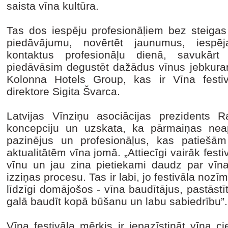
saista vīna kultūra.
Tas dos iespēju profesionāļiem bez steigas 
piedāvājumu, novērtēt jaunumus, iespē
kontaktus profesionāļu dienā, savukārt
piedāvāsim degustēt dažādus vīnus jebkuram
Kolonna Hotels Group, kas ir Vīna festivā
direktore Sigita Švarca.
Latvijas Vīnziņu asociācijas prezidents
koncepciju un uzskata, ka pārmaiņas neap
pazinējus un profesionāļus, kas patiešā
aktualitātēm vīna jomā. „Attiecīgi vairāk festi
vīnu un jau zina pietiekami daudz par vīna
izziņas procesu. Tas ir labi, jo festivāla nozī
līdzīgi domājošos - vīna baudītājus, pastāstīt
galā baudīt kopā būšanu un labu sabiedrību”.
Vīna festivāla mērķis ir iepazīstināt vīna c