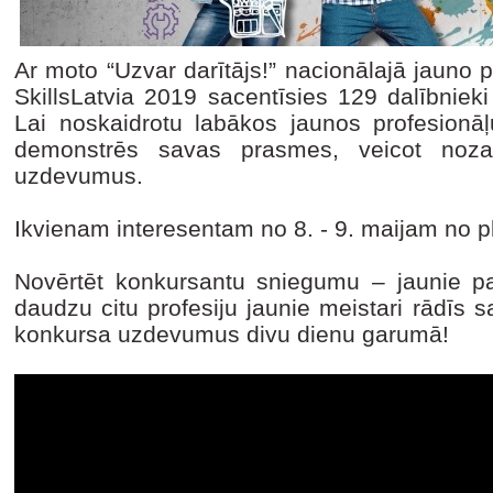
Ar moto “Uzvar darītājs!” nacionālajā jauno 
SkillsLatvia 2019 sacentīsies 129 dalībnie
Lai noskaidrotu labākos jaunos profesionā
demonstrēs savas prasmes, veicot noza
uzdevumus.
Ikvienam interesentam no 8. - 9. maijam no pl
Novērtēt konkursantu sniegumu – jaunie pavā
daudzu citu profesiju jaunie meistari rādīs 
konkursa uzdevumus divu dienu garumā!