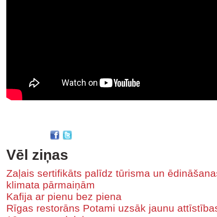
Vēl ziņas
Zaļais sertifikāts palīdz tūrisma un ēdināša
klimata pārmaiņām
Kafija ar pienu bez piena
Rīgas restorāns Potami uzsāk jaunu attīstīb