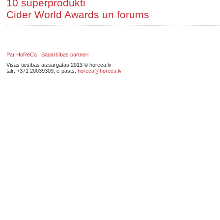
10 superprodukti
Cider World Awards un forums
Par HoReCa
Sadarbības partneri
Visas tiesības aizsargātas 2013 © horeca.lv
tālr: +371 20039309; e-pasts:
horeca@horeca.lv