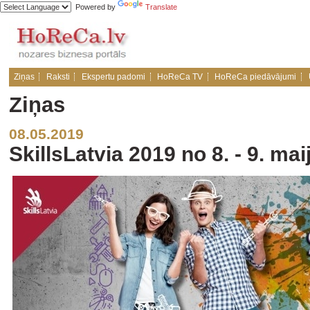
Powered by
Translate
Ziņas
Raksti
Ekspertu padomi
HoReCa TV
HoReCa piedāvājumi
Ziņas
08.05.2019
SkillsLatvia 2019 no 8. - 9. ma