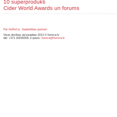
10 superprodukti
Cider World Awards un forums
Par HoReCa
Sadarbības partneri
Visas tiesības aizsargātas 2013 © horeca.lv
tālr: +371 20039309; e-pasts:
horeca@horeca.lv