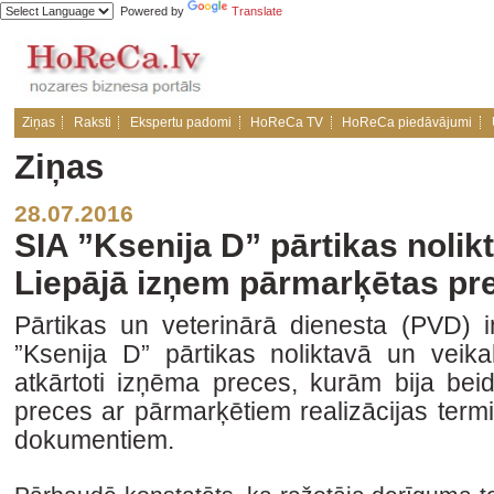
Powered by
Translate
Ziņas
Raksti
Ekspertu padomi
HoReCa TV
HoReCa piedāvājumi
Ziņas
28.07.2016
SIA ”Ksenija D” pārtikas nolik
Liepājā izņem pārmarķētas pr
Pārtikas un veterinārā dienesta (PVD) i
”Ksenija D” pārtikas noliktavā un veika
atkārtoti izņēma preces, kurām bija bei
preces ar pārmarķētiem realizācijas ter
dokumentiem.