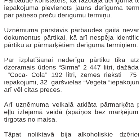
Pārbaudē konstatēts, ka ražotāja derīguma ter
iepakojuma pievienots jauns derīguma termi
par patieso preču derīgumu termiņu.
Uzņēmuma pārstāvis pārbaudes gaitā nevarēj
dokumentus pārtikai, kā arī nespēja identif
pārtiku ar pārmarķētiem derīguma termiņiem.
Par izplatīšanai nederīgu pārtiku tika atz
dzeramais ūdens “Sirma” 2 447 litri, dažādas
“Coca- Cola” 192 litri, zemes rieksti 75
iepakojumi, 32 garšvielas “Vegeta “iepakoju
arī vēl citas preces.
Arī uzņēmuma veikalā atklāta pārmarķēta pā
eļļu izlejamā veidā (spaiņos bez marķējuma
tirgotas no maisa.
Tāpat noliktavā bija alkoholiskie dzēri