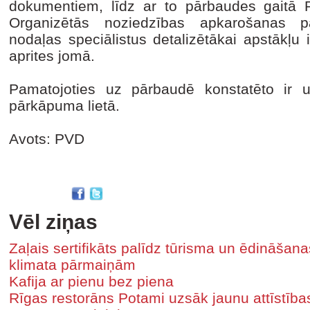
dokumentiem, līdz ar to pārbaudes gaitā P
Organizētās noziedzības apkarošanas p
nodaļas speciālistus detalizētākai apstākļu 
aprites jomā.
Pamatojoties uz pārbaudē konstatēto ir uz
pārkāpuma lietā.
Avots: PVD
Vēl ziņas
Zaļais sertifikāts palīdz tūrisma un ēdināša
klimata pārmaiņām
Kafija ar pienu bez piena
Rīgas restorāns Potami uzsāk jaunu attīstīb