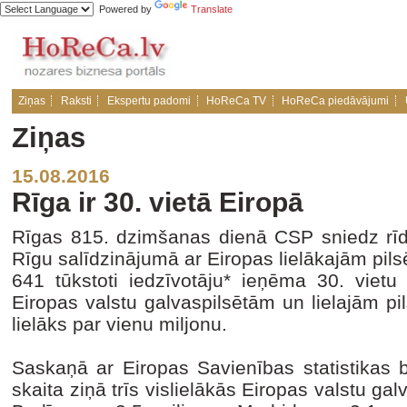
Powered by
Translate
Ziņas
Raksti
Ekspertu padomi
HoReCa TV
HoReCa piedāvājumi
Ziņas
15.08.2016
Rīga ir 30. vietā Eiropā
Rīgas 815. dzimšanas dienā CSP sniedz rīdz
Rīgu salīdzinājumā ar Eiropas lielākajām pi
641 tūkstoti iedzīvotāju* ieņēma 30. vietu 
Eiropas valstu galvaspilsētām un lielajām pil
lielāks par vienu miljonu.
Saskaņā ar Eiropas Savienības statistikas b
skaita ziņā trīs vislielākās Eiropas valstu gal