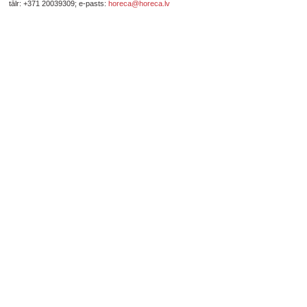
tālr: +371 20039309; e-pasts:
horeca@horeca.lv