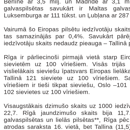
Berlīne ar 3,5 milj. un Madride ar 3,1 mil
galvaspilsētas savukārt ir Maltas galvas
Luksemburga ar 111 tūkst. un Ļubļana ar 287 t
Vairumā šo Eiropas pilsētu iedzīvotāju skai
tas samazinājās par 0,4%. Savukārt pārējo
iedzīvotāju skaits nedaudz pieauga – Tallinā 
Rīga ir pārliecinoši pirmajā vietā starp Ei
sievietēm uz 100 vīriešiem. Visās trijās B
vislielākais sieviešu īpatsvars Eiropas lielāka
Tallinā 121 sieviete uz 100 vīriešiem. 
vīriešiem ir tieši tikpat sieviešu, Oslo –10
102 sievietes uz 100 vīriešiem.
Visaugstākais dzimušo skaits uz 1000 iedzī
22,7. Rīgā jaundzimušo skaits bija 11,7
galvaspilsētas un lielās pilsētas**, Rīga pē
atrodas saraksta 16. vietā, bet Tallina (11,