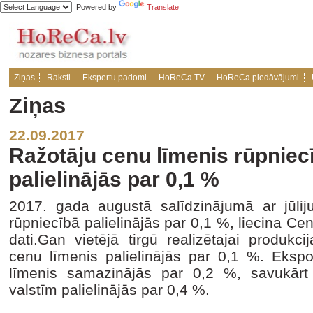
Powered by
Translate
Ziņas
Raksti
Ekspertu padomi
HoReCa TV
HoReCa piedāvājumi
Ziņas
22.09.2017
Ražotāju cenu līmenis rūpniec
palielinājās par 0,1 %
2017. gada augustā salīdzinājumā ar jūliju
rūpniecībā palielinājās par 0,1 %, liecina Cen
dati.Gan vietējā tirgū realizētajai produkci
cenu līmenis palielinājās par 0,1 %. Eksp
līmenis samazinājās par 0,2 %, savukārt
valstīm palielinājās par 0,4 %.