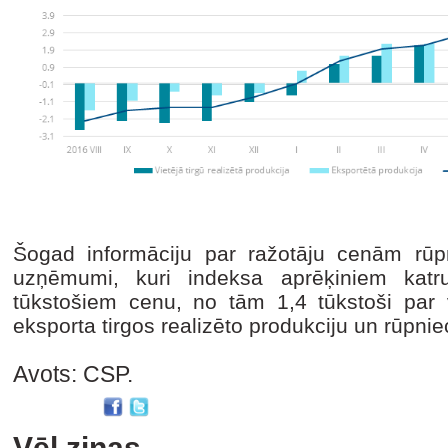
Šogad informāciju par ražotāju cenām rūp
uzņēmumi, kuri indeksa aprēķiniem ka
tūkstošiem cenu, no tām 1,4 tūkstoši par v
eksporta tirgos realizēto produkciju un rūpn
Avots: CSP.
Vēl ziņas