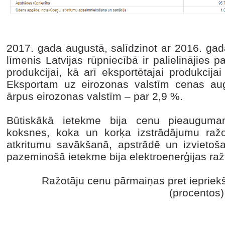
2017. gada augustā, salīdzinot ar 2016. gad
līmenis Latvijas rūpniecībā ir palielinājies pa
produkcijai, kā arī eksportētajai produkcija
Eksportam uz eirozonas valstīm cenas au
ārpus eirozonas valstīm – par 2,9 %.
Būtiskākā ietekme bija cenu pieauguma
koksnes, koka un korķa izstrādājumu raž
atkritumu savākšanā, apstrādē un izvietoša
pazeminošā ietekme bija elektroenerģijas ra
Ražotāju cenu pārmaiņas pret iepriek
(procentos)