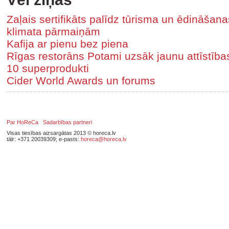
Zaļais sertifikāts palīdz tūrisma un ēdināša
klimata pārmaiņām
Kafija ar pienu bez piena
Rīgas restorāns Potami uzsāk jaunu attīstīb
10 superprodukti
Cider World Awards un forums
Par HoReCa
Sadarbības partneri
Visas tiesības aizsargātas 2013 © horeca.lv
tālr: +371 20039309; e-pasts:
horeca@horeca.lv