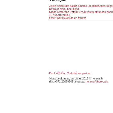
Zaļais sertifikāts palīdz tūrisma un ēdināšanas uz
Kafija ar pienu bez piena
Rīgas restorāns Potami uzsāk jaunu attīstības pos
10 superprodukti
Cider World Awards un forums
Par HoReCa
Sadarbības partneri
Visas tiesības aizsargātas 2013 © horeca.lv
tālr: +371 20039309; e-pasts:
horeca@horeca.lv