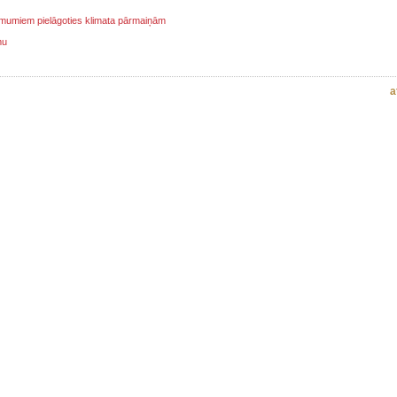
ņēmumiem pielāgoties klimata pārmaiņām
mu
a