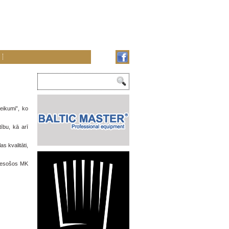
eikumi”, ko
tību, kā arī
s kvalitāti,
ā esošos MK