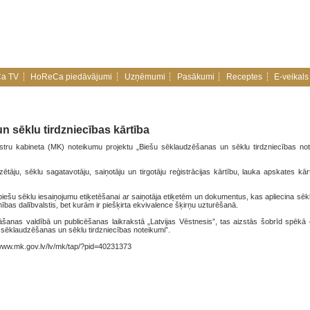
a TV
HoReCa piedāvājumi
Uzņēmumi
Pasākumi
Receptes
E-veikals
n sēklu tirdzniecības kārtība
istru kabineta (MK) noteikumu projektu „Biešu sēklaudzēšanas un sēklu tirdzniecības not
tāju, sēklu sagatavotāju, saiņotāju un tirgotāju reģistrācijas kārtību, lauka apskates kār
iešu sēklu iesaiņojumu etiķetēšanai ar saiņotāja etiķetēm un dokumentus, kas apliecina sēkla
ības dalībvalstis, bet kurām ir piešķirta ekvivalence šķirņu uzturēšanā.
āšanas valdībā un publicēšanas laikrakstā „Latvijas Vēstnesis”, tas aizstās šobrīd spēk
sēklaudzēšanas un sēklu tirdzniecības noteikumi”.
/www.mk.gov.lv/lv/mk/tap/?pid=40231373