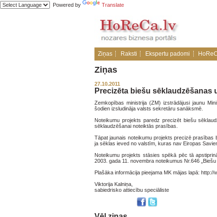
Powered by
Translate
Ziņas
Raksti
Ekspertu padomi
HoReC
Ziņas
27.10.2011
Precizēta biešu sēklaudzēšanas u
Zemkopības ministrija (ZM) izstrādājusi jaunu Min
šodien izsludināja valsts sekretāru sanāksmē.
Noteikumu projekts paredz precizēt biešu sēklaudzē
sēklaudzēšanai noteiktās prasības.
Tāpat jaunais noteikumu projekts precizē prasības b
ja sēklas ieved no valstīm, kuras nav Eiropas Savien
Noteikumu projekts stāsies spēkā pēc tā apstiprin
2003. gada 11. novembra noteikumus Nr.646 „Biešu 
Plašāka informācija pieejama MK mājas lapā: http:/
Viktorija Kalniņa,
sabiedrisko attiecību speciāliste
Vēl ziņas