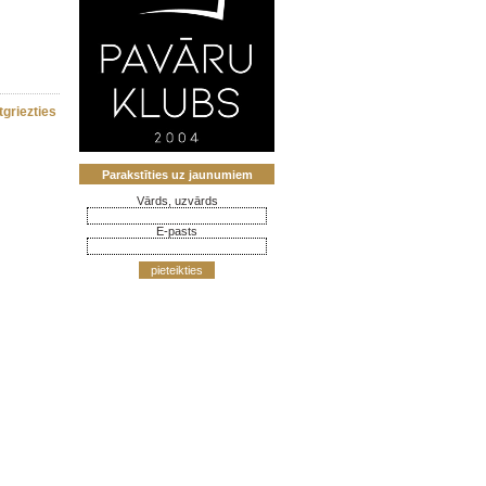
tgriezties
Parakstīties uz jaunumiem
Vārds, uzvārds
E-pasts
pieteikties