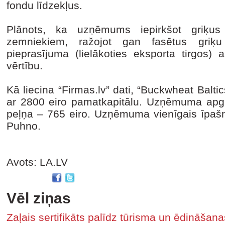
fondu līdzekļus.
Plānots, ka uzņēmums iepirkšot griķus
zemniekiem, ražojot gan fasētus griķ
pieprasījuma (lielākoties eksporta tirgos) 
vērtību.
Kā liecina “Firmas.lv” dati, “Buckwheat Baltic
ar 2800 eiro pamatkapitālu. Uzņēmuma apgro
peļņa – 765 eiro. Uzņēmuma vienīgais īpašni
Puhno.
Avots: LA.LV
Vēl ziņas
Zaļais sertifikāts palīdz tūrisma un ēdināša