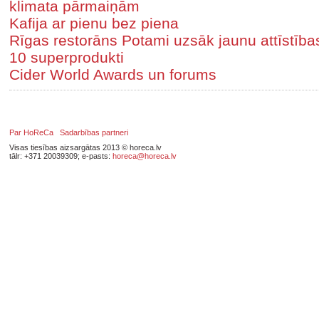
klimata pārmaiņām
Kafija ar pienu bez piena
Rīgas restorāns Potami uzsāk jaunu attīstīb
10 superprodukti
Cider World Awards un forums
Par HoReCa
Sadarbības partneri
Visas tiesības aizsargātas 2013 © horeca.lv
tālr: +371 20039309; e-pasts:
horeca@horeca.lv