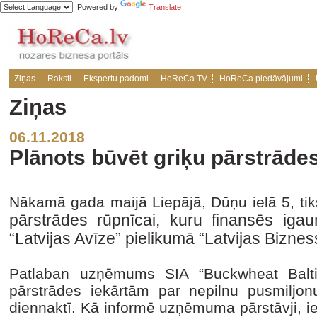
Powered by
Translate
Ziņas
Raksti
Ekspertu padomi
HoReCa TV
HoReCa piedāvājumi
Ziņas
06.11.2018
Plānots būvēt griķu pārstrāde
Nākamā gada maijā Liepājā, Dūņu ielā 5, ti
pārstrādes rūpnīcai, kuru finansēs igauņ
“Latvijas Avīze” pielikumā “Latvijas Biznes
Patlaban uzņēmums SIA “Buckwheat Baltics
pārstrādes iekārtām par nepilnu pusmiljo
diennaktī. Kā informē uzņēmuma pārstāvji, ie