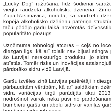
„Lucky Dog” ražošana, līdz šodienai saražot
vieglā raudzētā alkoholiskā dzēriena. Zīmo
Zūpa-Rasimāviča, norāda, ka raudzēto dzērie
kopējā alkoholisko dzērienu patēriņa struktūrā
taču pēdējo gadu laikā novērotās dzīvesstil
popularitāte pieaugs.
Uzņēmuma tehnologi atceras – ceļš no iecer
diezgan ilgs, kā arī tolaik nav bijusi stingra
šo Latvijai neraksturīgo produktu, jo sidra 
attīstās. Tomēr risks un inovācijas attaisnoju
pārdotāko sidru vidū Latvijā.
Garšu izvēles ziņā Latvijas patērētāji ir diez
pārbaudītām vērtībām, kā arī saldākiem dzē
sidra variācijas tirgū parādījās tikai 
nodrošinot vairāk nekā pusi no pārdošanām, 
bumbieru garšu un ābolu sidrs ar vaniļas gar
bumbieru sidrs jeb perijs.