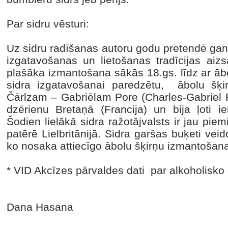
Par sidru vēsturi:
Uz sidru radīšanas autoru godu pretendē gan ķe
izgatavošanas un lietošanas tradīcijas aiz
plašāka izmantošana sākās 18.gs. līdz ar āb
sidra izgatavošanai paredzētu, ābolu šķir
Čārlzam – Gabriēlam Pore (Charles-Gabriel P
dzērienu Bretaņā (Francija) un bija ļoti i
Šodien lielākā sidra ražotājvalsts ir jau piem
patērē Lielbritānijā. Sidra garšas buķeti vei
ko nosaka attiecīgo ābolu šķirņu izmantošana
* VID Akcīzes pārvaldes dati par alkoholisko
Dana Hasana