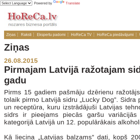
Powered by
Translate
Ziņas
Raksti
Ekspertu padomi
HoReCa TV
HoReCa piedāvājumi
Ziņas
26.08.2015
Pirmajam Latvijā ražotajam si
gadu
Pirms 15 gadiem pašmāju dzērienu ražotājs 
tolaik pirmo Latvijā sidru „Lucky Dog”. Sidra
un receptūra, kuru izstrādājuši Latvijas teh
sidrs ir pieejams piecās garšu variācijās 
kategorijā Latvijā un 12. populārākais alkoho
Kā liecina „Latvijas balzams” dati, kopš 20