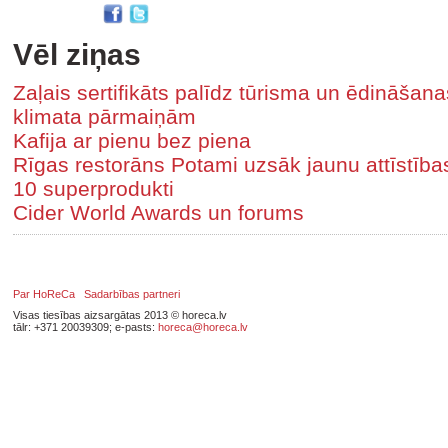
Vēl ziņas
Zaļais sertifikāts palīdz tūrisma un ēdināša
klimata pārmaiņām
Kafija ar pienu bez piena
Rīgas restorāns Potami uzsāk jaunu attīstīb
10 superprodukti
Cider World Awards un forums
Par HoReCa
Sadarbības partneri
Visas tiesības aizsargātas 2013 © horeca.lv
tālr: +371 20039309; e-pasts:
horeca@horeca.lv