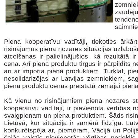
zemniek
zaudēj
tenden
saimnie
Piena kooperatīvu vadītāji, tiekoties ārkā
risinājumus piena nozares situācijas uzlabo
atcelšanas ir palielinājušies, kā rezultātā 
cena. Arī piena produktu tirgus ir pārpildīts n
arī ar importa piena produktiem. Turklāt, pi
nesolidarizējas ar Latvijas zemniekiem, sag
piena produktu cenas pretstatā zemajai piena
Kā vienu no risinājumiem piena nozares sta
kooperatīvu vadītāji, ir pievienotā vērtības
svaigpienam un piena produktiem. Šāds risinā
Lietuvā, kur situācija ir samērā līdzīga. La
konkurētspēja ar, piemēram, Vācijā un Polij
šajās valstīs pievienotās vērtības nodoklis