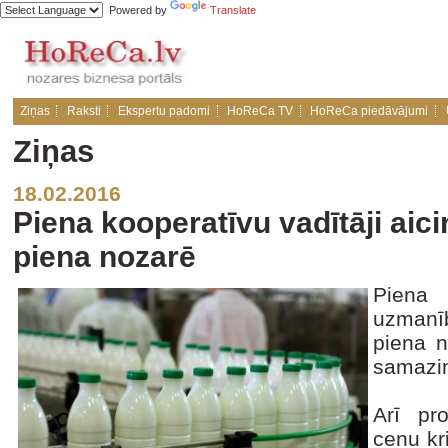
Powered by
Translate
Ziņas
Raksti
Ekspertu padomi
HoReCa TV
HoReCa piedāvājumi
Ziņas
18.02.2016
Piena kooperatīvu vadītāji aic
piena nozarē
Piena
uzmanīb
piena n
samazin
Arī pr
cenu kr