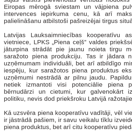
Eiropas mērogā sviestam un vājpiena pulv
intervences iepirkuma cenu, kā arī maks
palielināšanu atbilstoši pašreizējai tirgus situā
Latvijas Lauksaimniecības kooperatīvu as
vietniece, LPKS „Piena ceļš” valdes priekšsēd
jāturpina strādāt pie jaunu noieta tirgu m
saražoto piena produkciju. Tas ir jādara n
uzņēmumam individuāli, bet arī atbildīgo mini
iespēju, kur saražotos piena produktus eksp
uzņēmumi nestrādā ar pilnu jaudu. Papildus
netiek izmantoti visi potenciālie piena p
bērnudārzi un cietumi, kur galvenokārt i
politiku, nevis dod priekšroku Latvijā ražotaji
Kā uzsvēra piena kooperatīvu vadītāji, vēl vie
ir jāstrādā pašiem, ir savu veikalu tīklu izvei
piena produktus, bet arī citu kooperatīvu pie