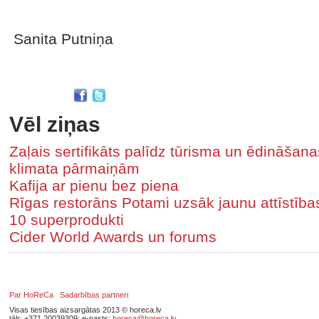
Sanita Putniņa
Vēl ziņas
Zaļais sertifikāts palīdz tūrisma un ēdināša
klimata pārmaiņām
Kafija ar pienu bez piena
Rīgas restorāns Potami uzsāk jaunu attīstīb
10 superprodukti
Cider World Awards un forums
Par HoReCa
Sadarbības partneri
Visas tiesības aizsargātas 2013 © horeca.lv
tālr: +371 20039309; e-pasts:
horeca@horeca.lv