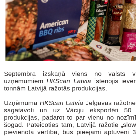
Septembra izskaņā viens no valsts va
uzņēmumiem
HKScan Latvia
īstenojis ievē
tonnām Latvijā ražotās produkcijas.
Uzņēmuma
HKScan Latvia
Jelgavas ražotnei
sagatavoti un uz Vāciju eksportēti 50
produkcijas, padarot to par vienu no noz
šogad. Pateicoties tam, Latvijā ražotie „slo
pievienotā vērtība, būs pieejami aptuveni 