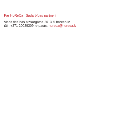
Par HoReCa
Sadarbības partneri
Visas tiesības aizsargātas 2013 © horeca.lv
tālr: +371 20039309; e-pasts:
horeca@horeca.lv