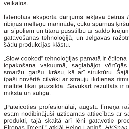
veikalos.
Īstenotais eksporta darījums iekļāva četrus
ribiņas melleņu marinādē, cūku spārnus ķirš
ar sīpoliem un tītara pusstilbu ar saldo krēju
gatavošanas tehnoloģijā, un Jelgavas ražotn
šādu produkcijas klāstu.
„Slow-cooked” tehnoloģijas pamatā ir ēdien
iepakošana vakuumā, saglabājot vērtīgās 
smaržu, garšu, krāsu, kā arī struktūru. Šaj
īpaši novērtē cilvēki ar strauju ikdienas ritm
maltīte tikai jāuzsilda. Savukārt rezultāts ir
mīksta un sulīga.
„Pateicoties profesionālai, augsta līmeņa ra
esam nodibinājuši uzticamas attiecības ar 
produkti, tajā skaitā arī lēni gatavotie prod
Eiropas līmenī,” atklāj Heino Lapiņš,
HKScan 