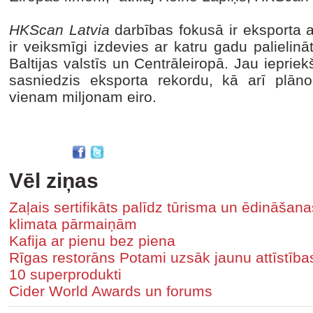
HKScan Latvia
darbības fokusā ir eksporta 
ir veiksmīgi izdevies ar katru gadu palielināt
Baltijas valstīs un Centrāleiropā. Jau iepr
sasniedzis eksporta rekordu, kā arī plāno
vienam miljonam eiro.
Vēl ziņas
Zaļais sertifikāts palīdz tūrisma un ēdināša
klimata pārmaiņām
Kafija ar pienu bez piena
Rīgas restorāns Potami uzsāk jaunu attīstīb
10 superprodukti
Cider World Awards un forums