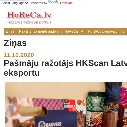
Powered by
Translate
Ziņas
Raksti
Ekspertu padomi
HoReCa TV
HoReCa piedāvājumi
Ziņas
11.10.2020
Pašmāju ražotājs HKScan Latvi
eksportu