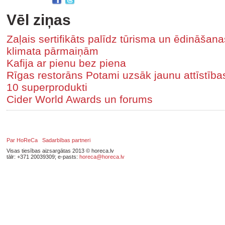
Vēl ziņas
Zaļais sertifikāts palīdz tūrisma un ēdināša
klimata pārmaiņām
Kafija ar pienu bez piena
Rīgas restorāns Potami uzsāk jaunu attīstīb
10 superprodukti
Cider World Awards un forums
Par HoReCa
Sadarbības partneri
Visas tiesības aizsargātas 2013 © horeca.lv
tālr: +371 20039309; e-pasts:
horeca@horeca.lv