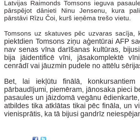
Latvijas Raimonds Tomsons ieguva pasaules
pārspējot dānieti Ninu Jensenu, kura pal
pārstāvi Rīzu Čoi, kurš ieņēma trešo vietu.
Tomsons uz skatuves pēc uzvaras sacīja, 
piektdien Tomsons ziņu aģentūrai AFP sac
nav senas vīna darīšanas kultūras, bijus
bija jāidentificē vīni, jāsakomplektē vī
cenrādī vai jāuzmin pudele no attēlu sērija
Bet, lai iekļūtu finālā, konkursantiem 
pārbaudījumi, piemēram,
jānosaka pieci b
pasaules un jāizdomā vegānu ēdienkarte,
atbildes tika atklātas tikai pēc fināla, un vis
vienisprātis, ka tā bijusi gandrīz neiespēja