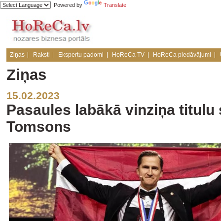
Powered by
Translate
Ziņas
Raksti
Ekspertu padomi
HoReCa TV
HoReCa piedāvājumi
Ziņas
15.02.2023
Pasaules labākā vinziņa titu
Tomsons