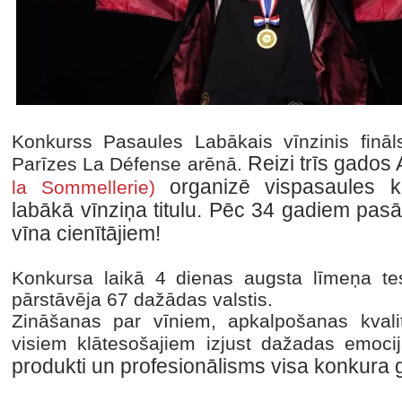
Konkurss Pasaules Labākais vīnzinis fināls
Reizi trīs gados
Parīzes La Défense arēnā.
organizē vispasaules k
la Sommellerie)
labākā vīnziņa titulu.
Pēc 34 gadiem pasāk
vīna cienītājiem!
Konkursa laikā 4 dienas augsta līmeņa te
pārstāvēja 67 dažādas valstis.
Zināšanas par vīniem, apkalpošanas kvalit
visiem klātesošajiem izjust dažadas emoci
produkti un profesionālisms visa konkura g