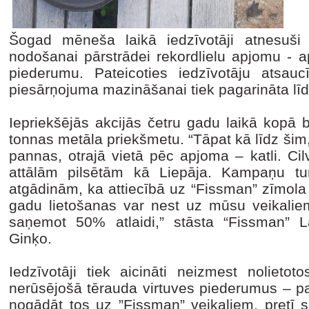
Šogad mēneša laikā iedzīvotāji atnesuši 
nodošanai pārstrādei rekordlielu apjomu - 
piederumu. Pateicoties iedzīvotāju atsau
piesārņojuma mazināšanai tiek pagarināta l
Iepriekšējās akcijās četru gadu laikā kopā b
tonnas metāla priekšmetu. “Tāpat kā līdz šim,
pannas, otrajā vietā pēc apjoma – katli. Ci
attālām pilsētām kā Liepāja. Kampaņu tu
atgādinām, ka attiecībā uz “Fissman” zīmola
gadu lietošanas var nest uz mūsu veikalie
saņemot 50% atlaidi,” stāsta “Fissman” Latv
Ginķo.
Iedzīvotāji tiek aicināti neizmest nolieto
nerūsējošā tērauda virtuves piederumus – pa
nogādāt tos uz ”Fissman” veikaliem, pretī 