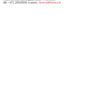
tālr: +371 20039309; e-pasts:
horeca@horeca.lv