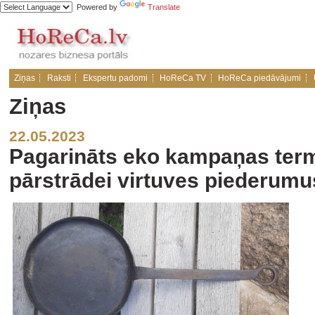
Powered by
Translate
Ziņas
Raksti
Ekspertu padomi
HoReCa TV
HoReCa piedāvājumi
Ziņas
22.05.2023
Pagarināts eko kampaņas ter
pārstrādei virtuves piederumu