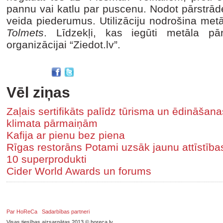
pannu vai katlu par puscenu. Nodot pārstrāde
veida piederumus. Utilizāciju nodrošina m
Tolmets
. Līdzekļi, kas iegūti metāla pār
organizācijai “Ziedot.lv”.
Vēl ziņas
Zaļais sertifikāts palīdz tūrisma un ēdināša
klimata pārmaiņām
Kafija ar pienu bez piena
Rīgas restorāns Potami uzsāk jaunu attīstīb
10 superprodukti
Cider World Awards un forums
Par HoReCa
Sadarbības partneri
Visas tiesības aizsargātas 2013 © horeca.lv