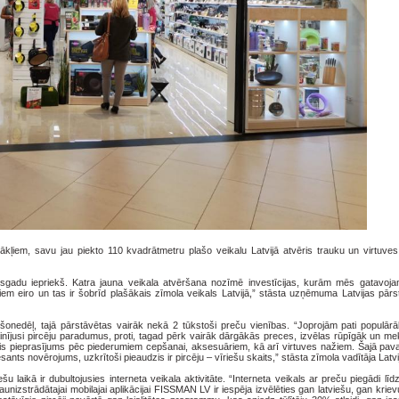
kļiem, savu jau piekto 110 kvadrātmetru plašo veikalu Latvijā atvēris trauku un virtuve
sgadu iepriekš. Katra jauna veikala atvēršana nozīmē investīcijas, kurām mēs gatavojami
šiem eiro un tas ir šobrīd plašākais zīmola veikals Latvijā,” stāsta uzņēmuma Latvijas pār
šonedēļ, tajā pārstāvētas vairāk nekā 2 tūkstoši preču vienības. “Joprojām pati populārā
inījusi pircēju paradumus, proti, tagad pērk vairāk dārgākās preces, izvēlas rūpīgāk un mekl
dzis pieprasījums pēc piederumiem cepšanai, aksesuāriem, kā arī virtuves nažiem. Šajā pav
esants novērojums, uzkrītoši pieaudzis ir pircēju – vīriešu skaits,” stāsta zīmola vadītāja Latvi
laikā ir dubultojusies interneta veikala aktivitāte. “Interneta veikals ar preču piegādi lī
aunizstrādātajai mobilajai aplikācijai FISSMAN LV ir iespēja izvēlēties gan latviešu, gan krie