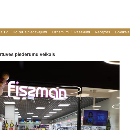
a TV
HoReCa piedāvājumi
Uzņēmumi
Pasākumi
Receptes
E-veikals
virtuves piederumu veikals