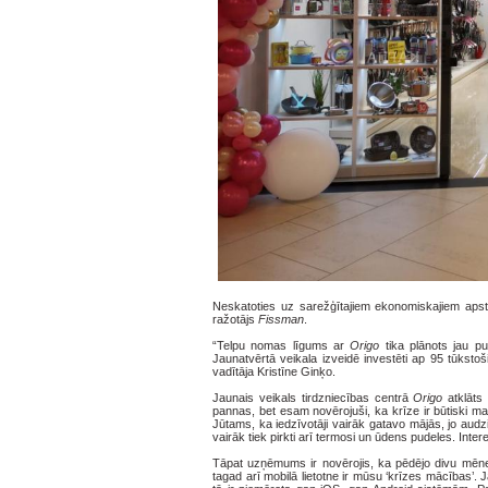
Neskatoties uz sarežģītajiem ekonomiskajiem apstā
ražotājs
Fissman
.
“Telpu nomas līgums ar
Origo
tika plānots jau pu
Jaunatvērtā veikala izveidē investēti ap 95 tūksto
vadītāja Kristīne Ginķo.
Jaunais veikals tirdzniecības centrā
Origo
atklāts 
pannas, bet esam novērojuši, ka krīze ir būtiski ma
Jūtams, ka iedzīvotāji vairāk gatavo mājās, jo au
vairāk tiek pirkti arī termosi un ūdens pudeles. Inter
Tāpat uzņēmums ir novērojis, ka pēdējo divu mēnešu 
tagad arī mobilā lietotne ir mūsu ‘krīzes mācības’. J