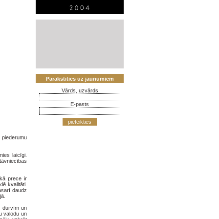
Parakstīties uz jaunumiem
Vārds, uzvārds
E-pasts
pieteikties
s piederumu
es laicīgi.
stāvniecības
kā prece ir
ē kvalitāti.
asarī daudz
jā.
dz durvīm un
vu valodu un