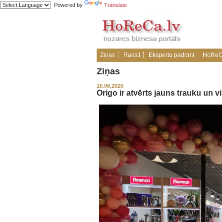
Powered by
Translate
Ziņas
Raksti
Ekspertu padomi
HoReC
Ziņas
10.06.2020
Origo ir atvērts jauns trauku un 