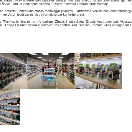
tāvīgie pircēji novērtē gan lojalitātes programmu, kas sniedz tūlītēju 30% atlaidi, gan ie
ā šo visu ērti un vienkopus piedāvā,” uzsver
Fissman
Latvijas biroja vadītāja.
arēs novērtēt uzņēmuma mobilo tehnoloģiju jaunumu – atrodoties veikalā noskanēt interesēj
sman LV, un iegūt uzreiz visu informāciju par konkrēto preci.
js
Fissman
ienāca pirms trīs gadiem. Zīmols ir pārstāvēts Eiropā, Austrumeiropā, Vidusa
lu. Latvijā
Fissman
veikali ir tirdzniecības centros
Alfa, Domina, Damme, Mols
un tagad arī
O