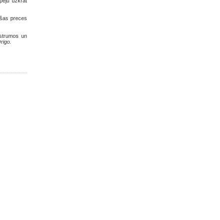
spēju uzkrāt
ošas preces
ustrumos un
rigo.