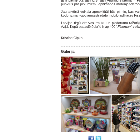
tā ir piemērota gan iOS, gan Android sistēmām. Pas
punktus par pirkumiem. Iepirkšanās mobilajā telefon
Jaunatvērtā veikala apmeklētāji būs pirmie, kas v
kodu, izmantojot jaunizstrādāto mobilo aplikāciju Fis
Latvijas tirgū virtuves trauku un piederumu ražotā
Āzijā. Kopā pasaulē šobrīd ir ap 400 “
Fissman”
veika
Kristīne Giņko
Galerija