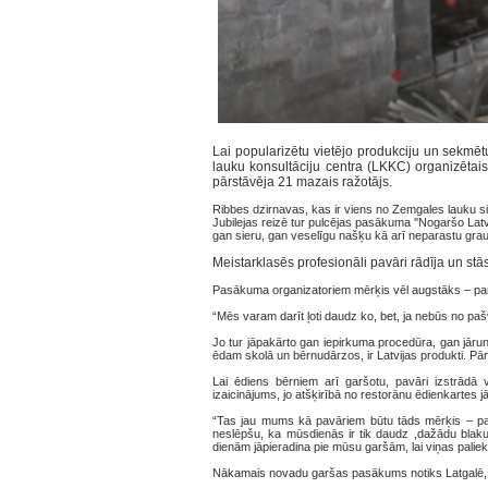
Lai popularizētu vietējo produkciju un sekmē
lauku konsultāciju centra (LKKC) organizēta
pārstāvēja 21 mazais ražotājs.
Ribbes dzirnavas, kas ir viens no Zemgales lauku 
Jubilejas reizē tur pulcējas pasākuma ''Nogaršo Latv
gan sieru, gan veselīgu našķu kā arī neparastu gra
Meistarklasēs profesionāli pavāri rādīja un stās
Pasākuma organizatoriem mērķis vēl augstāks – panāk
“Mēs varam darīt ļoti daudz ko, bet, ja nebūs no p
Jo tur jāpakārto gan iepirkuma procedūra, gan jārun
ēdam skolā un bērnudārzos, ir Latvijas produkti. Pār
Lai ēdiens bērniem arī garšotu, pavāri izstrādā 
izaicinājums, jo atšķirībā no restorānu ēdienkartes
“Tas jau mums kā pavāriem būtu tāds mērķis – palī
neslēpšu, ka mūsdienās ir tik daudz ,dažādu bla
dienām jāpieradina pie mūsu garšām, lai viņas palie
Nākamais novadu garšas pasākums notiks Latgalē, be