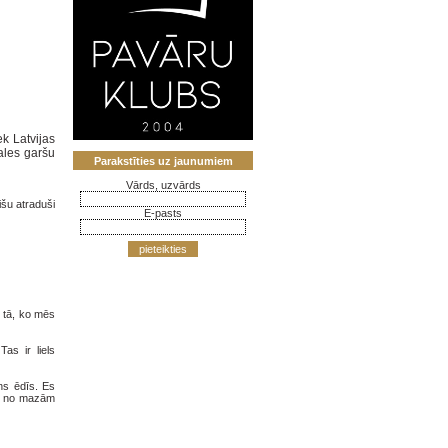
k Latvijas
ales garšu
Parakstīties uz jaunumiem
Vārds, uzvārds
išu atraduši
E-pasts
pieteikties
o tā, ko mēs
as ir liels
ns ēdīs. Es
au no mazām