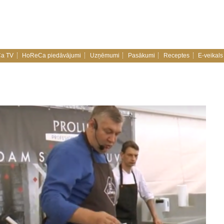
a TV
HoReCa piedāvājumi
Uzņēmumi
Pasākumi
Receptes
E-veikals