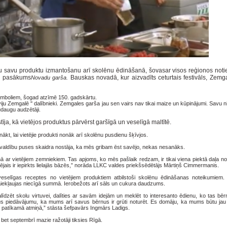
tu savu produktu izmantošanu arī skolēnu ēdināšanā, šovasar visos reģionos notie
is pasākums
Bauskas novadā, kur aizvadīts ceturtais festivāls, Zemg
Novadu garša.
simboliem, šogad atzīmē 150. gadskārtu.
iju Zemgalē '' dalībnieki. Zemgales garša jau sen vairs nav tikai maize un kūpinājumi. Savu n
udaugu audzētāji.
tīja, kā vietējos produktus pārvērst garšīgā un veselīgā maltītē.
t, lai vietējie produkti nonāk arī skolēnu pusdienu šķīvjos.
ašvaldību puses skaidra nostāja, ka mēs gribam ēst savējo, nekas nesanāks.
ā ar vietējiem zemniekiem. Tas apjoms, ko mēs pašlaik redzam, ir tikai viena piektā daļa n
ējais ir iepirkts lielajās bāzēs,” norāda LLKC valdes priekšsēdētājs Mārtiņš Cimmermanis.
veselīgas receptes no vietējiem produktiem atbilstoši skolēnu ēdināšanas noteikumiem. T
 jāiekļaujas niecīgā summā. Ierobežots arī sāls un cukura daudzums.
dzēt skolu virtuvei, dalīties ar savām idejām un meklēt to interesanto ēdienu, ko tas bēr
kus piedāvājumu, ka mums arī savus bērnus ir grūti noturēt. Es domāju, ka mums būtu j
k patīkamā atmiņā,” stāsta šefpavārs Ingmārs Ladigs.
t septembrī mazie ražotāji tiksies Rīgā.