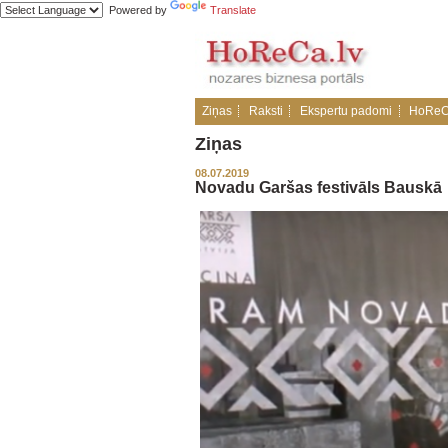
Powered by
Translate
Ziņas
Raksti
Ekspertu padomi
HoReC
Ziņas
08.07.2019
Novadu Garšas festivāls Bauskā