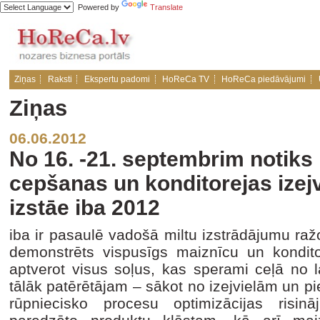
Powered by
Translate
Ziņas
Raksti
Ekspertu padomi
HoReCa TV
HoReCa piedāvājumi
Ziņas
06.06.2012
No 16. -21. septembrim notiks
cepšanas un konditorejas izej
izstāe iba 2012
iba ir pasaulē vadošā miltu izstrādājumu raž
demonstrēts vispusīgs maiznīcu un kondito
aptverot visus soļus, kas sperami ceļā no l
tālāk patērētājam – sākot no izejvielām un 
rūpniecisko procesu optimizācijas risin