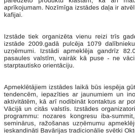
paredzēto produktu klāstam, kā arī maiz
aprīkojumam. Nozīmīga izstādes daļa ir atvē
kafijai.
Izstāde tiek organizēta vienu reizi trīs g
izstāde 2009.gadā pulcēja 1079 dalībniek
uzņēmumi. Izstādi apmeklēja gandrīz 82.
pasaules valstīm, vairāk kā puse - ne vācie
starptautisko orientāciju.
Apmeklētājiem izstādes laikā būs iespēja gū
tendencēm, iepazīties ar jaunumiem un ino
aktivitātēm, kā arī nodibināt kontaktus ar p
Vācijā un citās valstīs. Izstādes organizat
programmu: nozares kongresu iba-summit
seminārus, ražošanas uzņēmumu apmeklējum
ieskandināti Bavārijas tradicionālie svētki Okt