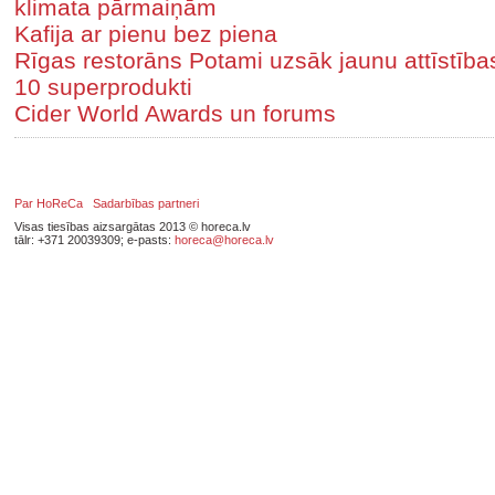
klimata pārmaiņām
Kafija ar pienu bez piena
Rīgas restorāns Potami uzsāk jaunu attīstīb
10 superprodukti
Cider World Awards un forums
Par HoReCa
Sadarbības partneri
Visas tiesības aizsargātas 2013 © horeca.lv
tālr: +371 20039309; e-pasts:
horeca@horeca.lv