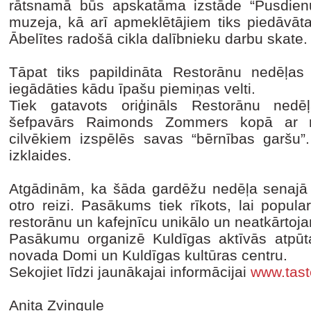
rātsnamā būs apskatāma izstāde “Pusdien
muzeja, kā arī apmeklētājiem tiks piedāvāt
Ābelītes radošā cikla dalībnieku darbu skate.
Tāpat tiks papildināta Restorānu nedēļas s
iegādāties kādu īpašu piemiņas velti.
Tiek gatavots oriģināls Restorānu ned
šefpavārs Raimonds Zommers kopā ar r
cilvēkiem izspēlēs savas “bērnības garšu
izklaides.
Atgādinām, ka šāda gardēžu nedēļa senajā 
otro reizi. Pasākums tiek rīkots, lai popul
restorānu un kafejnīcu unikālo un neatkārto
Pasākumu organizē Kuldīgas aktīvās atpūt
novada Domi un Kuldīgas kultūras centru.
Sekojiet līdzi jaunākajai informācijai
www.tast
Anita Zvingule