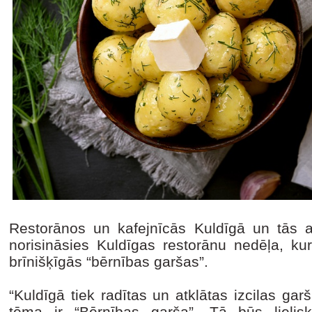
Restorānos un kafejnīcās Kuldīgā un tās 
norisināsies Kuldīgas restorānu nedēļa, kur
brīnišķīgās “bērnības garšas”.
“Kuldīgā tiek radītas un atklātas izcilas g
tēma ir “Bērnības garša”. Tā būs lielisk