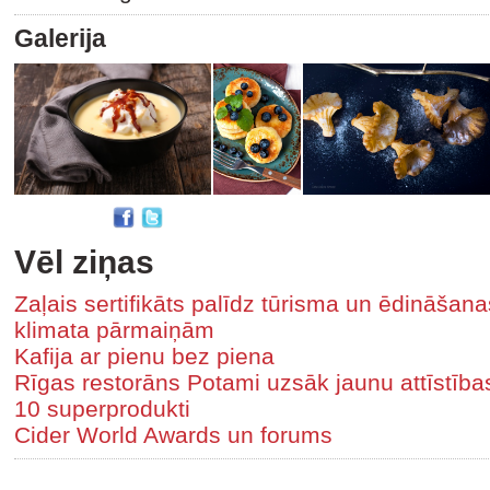
Galerija
Vēl ziņas
Zaļais sertifikāts palīdz tūrisma un ēdināša
klimata pārmaiņām
Kafija ar pienu bez piena
Rīgas restorāns Potami uzsāk jaunu attīstīb
10 superprodukti
Cider World Awards un forums