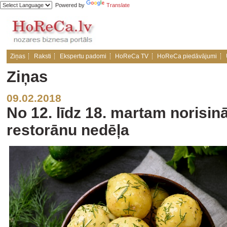
Powered by
Translate
Ziņas
Raksti
Ekspertu padomi
HoReCa TV
HoReCa piedāvājumi
Ziņas
09.02.2018
No 12. līdz 18. martam norisin
restorānu nedēļa