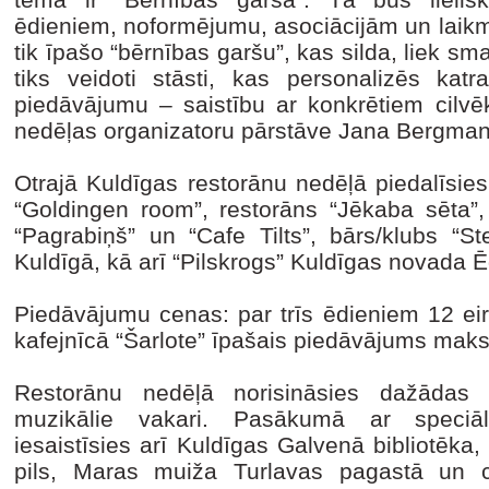
ēdieniem, noformējumu, asociācijām un laikme
tik īpašo “bērnības garšu”, kas silda, liek sm
tiks veidoti stāsti, kas personalizēs kat
piedāvājumu – saistību ar konkrētiem cilvē
nedēļas organizatoru pārstāve Jana Bergman
Otrajā Kuldīgas restorānu nedēļā piedalīsies
“Goldingen room”, restorāns “Jēkaba sēta”, 
“Pagrabiņš” un “Cafe Tilts”, bārs/klubs “St
Kuldīgā, kā arī “Pilskrogs” Kuldīgas novada Ē
Piedāvājumu cenas: par trīs ēdieniem 12 eir
kafejnīcā “Šarlote” īpašais piedāvājums maks
Restorānu nedēļā norisināsies dažādas m
muzikālie vakari. Pasākumā ar speciā
iesaistīsies arī Kuldīgas Galvenā bibliotēk
pils, Maras muiža Turlavas pagastā un c