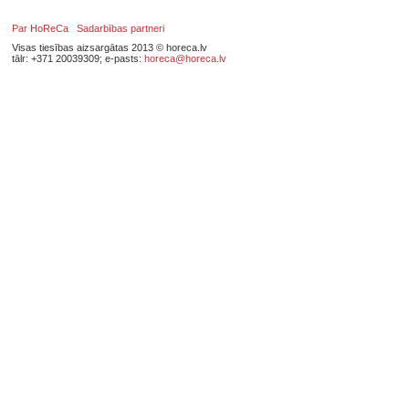
Par HoReCa
Sadarbības partneri
Visas tiesības aizsargātas 2013 © horeca.lv
tālr: +371 20039309; e-pasts:
horeca@horeca.lv