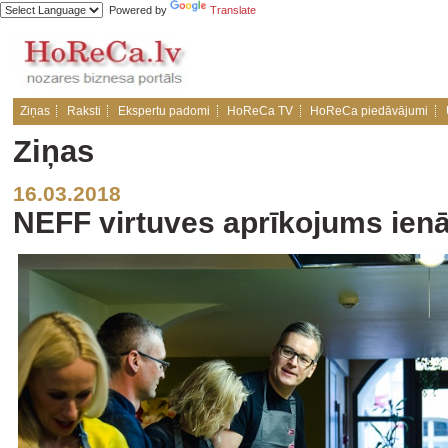
Powered by
Translate
Ziņas
Raksti
Ekspertu padomi
HoReCa TV
HoReCa piedāvājumi
Ziņas
16.03.2018
NEFF virtuves aprīkojums ienā