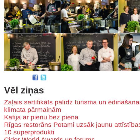
Vēl ziņas
Zaļais sertifikāts palīdz tūrisma un ēdināša
klimata pārmaiņām
Kafija ar pienu bez piena
Rīgas restorāns Potami uzsāk jaunu attīstīb
10 superprodukti
Cider World Awards un forums