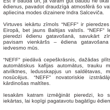
Ēst ir bauda un, ja varam gūt baudu ne tikai
ēdienus, pavadot draudzīgā atmosfērā šo vak
apliecina modes dizainere Indra Salceviča.
Virtuves iekārtu zīmols “NEFF” ir pieredze
Eiropā, bet jauns Baltijas valstīs. “NEFF”
pieredzi ēdienu gatavošanā, savukārt zī
pavisam vienkāršs – ēdiena gatavošana 
iedvesmo mūs.
“NEFF” piedāvā cepeškrāsnis, dažādas plīts 
automātiskus kafijas automātus, trauku 
atvilktnes, ledusskapjus un saldētavas, mi
nosūcējus. “NEFF” novatoriskie izstrādā
kārdinošas maltītes.
Iesakām katram izmēģināt pieredzi, ko sn
iekārtas, lai kopīgi pagatavotu bagātīgu ēdien