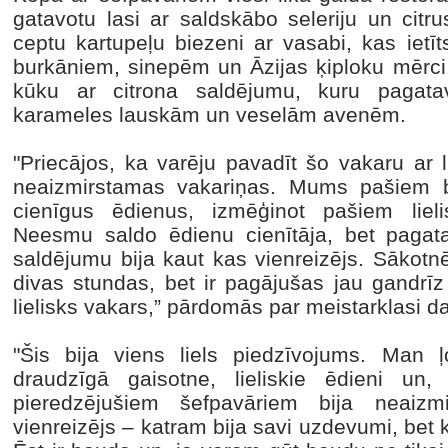
gatavotu lasi ar saldskābo seleriju un citru
ceptu kartupeļu biezeni ar vasabi, kas ietī
burkāniem, sinepēm un Āzijas ķiploku mērci.
kūku ar citrona saldējumu, kuru pagatav
karameles lauskām un veselām avenēm.
"Priecājos, ka varēju pavadīt šo vakaru ar 
neaizmirstamas vakariņas. Mums pašiem bi
cienīgus ēdienus, izmēģinot pašiem lieli
Neesmu saldo ēdienu cienītāja, bet pagat
saldējumu bija kaut kas vienreizējs. Sākotnē
divas stundas, bet ir pagājušas jau gandrīz 
lielisks vakars,” pārdomās par meistarklasi 
"Šis bija viens liels piedzīvojums. Man ļ
draudzīgā gaisotne, lieliskie ēdieni un
pieredzējušiem šefpavāriem bija neaiz
vienreizējs – katram bija savi uzdevumi, bet