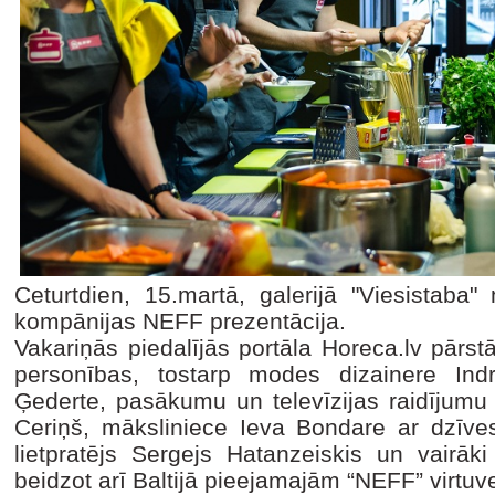
Ceturtdien, 15.martā, galerijā "Viesistaba"
kompānijas NEFF prezentācija.
Vakariņās piedalījās portāla Horeca.lv pārst
personības, tostarp modes dizainere Ind
Ģederte, pasākumu un televīzijas raidījumu v
Ceriņš, māksliniece Ieva Bondare ar dzīv
lietpratējs Sergejs Hatanzeiskis un vairāki
beidzot arī Baltijā pieejamajām “NEFF” virtuv