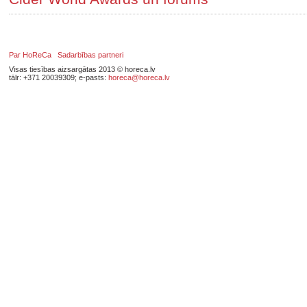
Par HoReCa
Sadarbības partneri
Visas tiesības aizsargātas 2013 © horeca.lv
tālr: +371 20039309; e-pasts:
horeca@horeca.lv