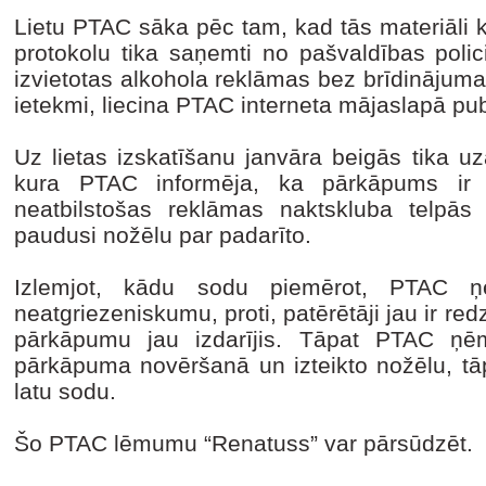
Lietu PTAC sāka pēc tam, kad tās materiāli 
protokolu tika saņemti no pašvaldības polic
izvietotas alkohola reklāmas bez brīdinājuma
ietekmi, liecina PTAC interneta mājaslapā pu
Uz lietas izskatīšanu janvāra beigās tika u
kura PTAC informēja, ka pārkāpums ir 
neatbilstošas reklāmas naktskluba telpās
paudusi nožēlu par padarīto.
Izlemjot, kādu sodu piemērot, PTAC ņ
neatgriezeniskumu, proti, patērētāji jau ir re
pārkāpumu jau izdarījis. Tāpat PTAC ņ
pārkāpuma novēršanā un izteikto nožēlu, tā
latu sodu.
Šo PTAC lēmumu “Renatuss” var pārsūdzēt.