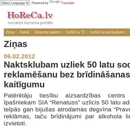
Powered by
Translate
Ziņas
Raksti
Ekspertu padomi
HoReCa TV
HoReCa piedāvājumi
Ziņas
06.02.2012
Naktsklubam uzliek 50 latu so
reklamēšanu bez brīdināšanas
kaitīgumu
Patērētāju tiesību aizsardzības centr
īpašniekam SIA “Renatuss” uzlicis 50 latu ad
telpās gan bijušas atrodamas degvīna “Prav
reklāmas, taču brīdinājumi par alkohola 
izvietoti.