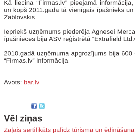
Kā liecina “Firmas.lv” pieejamā informācija
un kopš 2011.gada tā vienīgais īpašnieks un 
Zablovskis.
Iepriekš uzņēmums piederēja Agnesei Merca
īpašnieces bija ASV reģistrētā “Extrafield Lt
2010.gadā uzņēmuma apgrozījums bija 600 000
“Firmas.lv” informācija.
Avots:
bar.lv
Vēl ziņas
Zaļais sertifikāts palīdz tūrisma un ēdināša