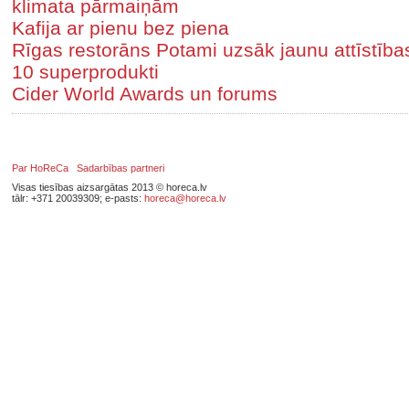
klimata pārmaiņām
Kafija ar pienu bez piena
Rīgas restorāns Potami uzsāk jaunu attīstīb
10 superprodukti
Cider World Awards un forums
Par HoReCa
Sadarbības partneri
Visas tiesības aizsargātas 2013 © horeca.lv
tālr: +371 20039309; e-pasts:
horeca@horeca.lv