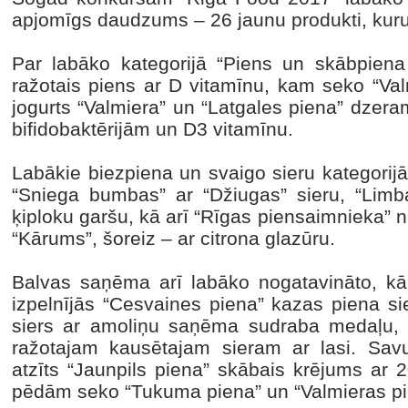
apjomīgs daudzums – 26 jaunu produkti, kurus 
Par labāko kategorijā “Piens un skābpiena 
ražotais piens ar D vitamīnu, kam seko “Val
jogurts “Valmiera” un “Latgales piena” dzera
bifidobaktērijām un D3 vitamīnu.
Labākie biezpiena un svaigo sieru kategorijā
“Sniega bumbas” ar “Džiugas” sieru, “Limba
ķiploku garšu, kā arī “Rīgas piensaimnieka” 
“Kārums”, šoreiz – ar citrona glazūru.
Balvas saņēma arī labāko nogatavināto, kā a
izpelnījās “Cesvaines piena” kazas piena s
siers ar amoliņu saņēma sudraba medaļu, b
ražotajam kausētajam sieram ar lasi. Sav
atzīts “Jaunpils piena” skābais krējums ar 
pēdām seko “Tukuma piena” un “Valmieras p