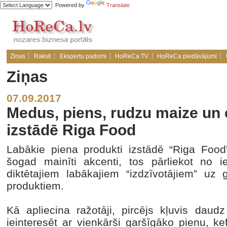
Powered by
Translate
Ziņas
Raksti
Ekspertu padomi
HoReCa TV
HoReCa piedāvājumi
Ziņas
07.09.2017
Medus, piens, rudzu maize un c
izstādē Riga Food
Labākie piena produkti izstādē “Riga Food”
šogad mainīti akcenti, tos pārliekot no i
diktētajiem labākajiem “izdzīvotājiem” uz
produktiem.
Kā apliecina ražotāji, pircējs kļuvis daud
ieinteresēt ar vienkārši garšīgāko pienu, kef