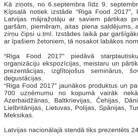
Kā ziņots, no 6.septembra līdz 9. septembri
Ķīpsalā notiek izstāde “Riga Food 2017”, k
Latvijas mājražotāju ar saviem pārtikas pr
garšām, piemēram, aitas piena saldējums, a
zirņu čipsi u.tml. Izstādes laikā par garšīg
ar īpašiem žetoniem, tā nosakot labākos nomi
“Riga Food 2017” piedāvā starptauti
organizāciju ekspozīcijas, meistaru un pārt
prezentācijas, izglītojošus seminārus, 
degustācijas.
“Riga Food 2017” jaunākos produktus un pa
700 uzņēmumu no kopumā vairāk nekā 35
Azerbaidžānas, Baltkrievijas, Čehijas, Dānij
Lielbritānijas, Lietuvas, Polijas, Spānijas, T
Meksikas.
Latvijas nacionālajā stendā tiks prezentēts