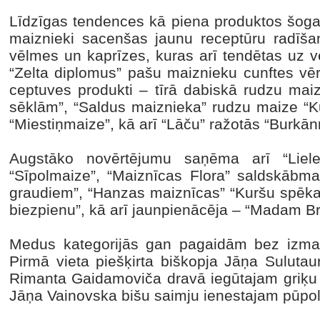
Līdzīgas tendences kā piena produktos šogad
maiznieki sacenšas jaunu receptūru radīšanā
vēlmes un kaprīzes, kuras arī tendētas uz v
“Zelta diplomus” pašu maiznieku cunftes v
ceptuves produkti – tīrā dabiskā rudzu mai
sēklām”, “Saldus maiznieka” rudzu maize “
“Miestiņmaize”, kā arī “Lāču” ražotās “Burkā
Augstāko novērtējumu saņēma arī “Liele
“Sīpolmaize”, “Maiznīcas Flora” saldskābma
graudiem”, “Hanzas maiznīcas” “Kuršu spēka
biezpienu”, kā arī jaunpienācēja – “Madam Br
Medus kategorijās gan pagaidām bez izmai
Pirmā vieta piešķirta biškopja Jāņa Sulutau
Rimanta Gaidamoviča dravā iegūtajam griķu 
Jāņa Vainovska bišu saimju ienestajam pūp