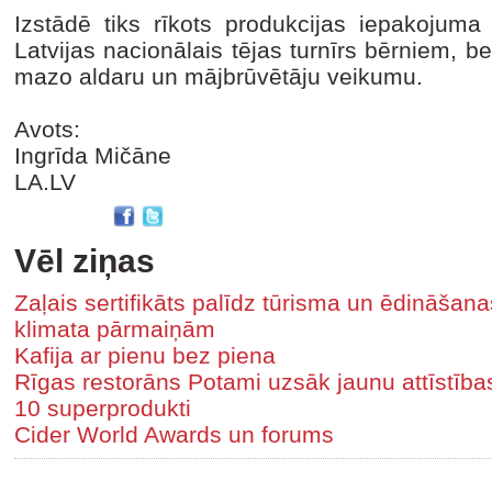
Izstādē tiks rīkots produkcijas iepakojuma
Latvijas nacionālais tējas turnīrs bērniem, be
mazo aldaru un mājbrūvētāju veikumu.
Avots:
Ingrīda Mičāne
LA.LV
Vēl ziņas
Zaļais sertifikāts palīdz tūrisma un ēdināša
klimata pārmaiņām
Kafija ar pienu bez piena
Rīgas restorāns Potami uzsāk jaunu attīstīb
10 superprodukti
Cider World Awards un forums