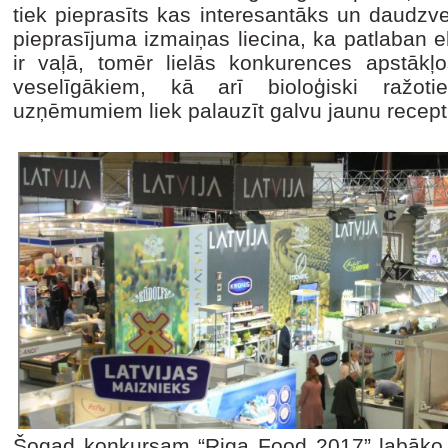
tiek pieprasīts kas interesantāks un daudzve
pieprasījuma izmaiņas liecina, ka patlaban 
ir vaļā, tomēr lielās konkurences apstākļo
veselīgākiem, kā arī bioloģiski ražot
uzņēmumiem liek palauzīt galvu jaunu receptū
Šogad konkursam “Riga Food 2017” labāko