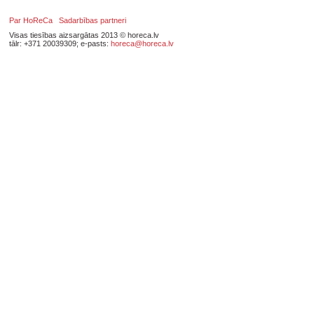
Par HoReCa
Sadarbības partneri
Visas tiesības aizsargātas 2013 © horeca.lv
tālr: +371 20039309; e-pasts:
horeca@horeca.lv