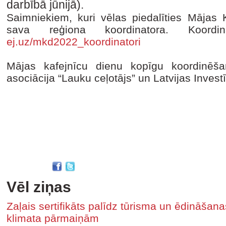
darbībā jūnijā).
Saimniekiem, kuri vēlas piedalīties Mājas 
sava reģiona koordinatora. Koordi
ej.uz/mkd2022_koordinatori
Mājas kafejnīcu dienu kopīgu koordinēša
asociācija “Lauku ceļotājs” un Latvijas Investī
Vēl ziņas
Zaļais sertifikāts palīdz tūrisma un ēdināša
klimata pārmaiņām