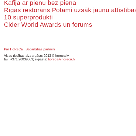
Kafija ar pienu bez piena
Rīgas restorāns Potami uzsāk jaunu attīstīb
10 superprodukti
Cider World Awards un forums
Par HoReCa
Sadarbības partneri
Visas tiesības aizsargātas 2013 © horeca.lv
tālr: +371 20039309; e-pasts:
horeca@horeca.lv