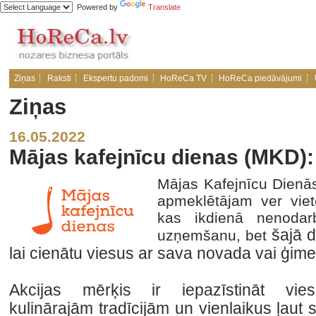
Powered by
Translate
Ziņas
Raksti
Ekspertu padomi
HoReCa TV
HoReCa piedāvājumi
Ziņas
16.05.2022
Mājas kafejnīcu dienas (MKD): 
Mājas Kafejnīcu Dienā
apmeklētājam ver vietē
kas ikdienā nenodar
šajā 
uzņemšanu, bet
lai cienātu viesus ar sava novada vai ģi
Akcijas mērķis ir iepazīstināt vi
kulinārajām
tradīcijām un vienlaikus ļaut