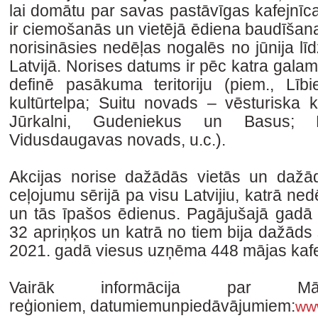
lai domātu par savas pastāvīgas kafejnī
ir ciemošanās un vietējā
ēdiena baudīšana
norisināsies nedēļas nogalēs no jūnija l
Latvijā. Norises datums ir pēc katra
galam
definē pasākuma teritoriju (piem., Lībi
kultūrtelpa; Suitu novads – vēsturiska k
Jūrkalni, Gudeniekus un Basus
Vidusdaugavas novads, u.c.).
Akcijas norise dažādās vietās un dažādo
ceļojumu sērijā pa visu Latvijiu, katrā ned
un tās
īpašos ēdienus. Pagājušajā gadā 
32 apriņķos un katrā no tiem bija dažāds
2021. gadā viesus uzņēma
448 mājas kafe
Vairāk informācija par Mā
reģioniem,
datumiemunpiedāvājumiem:
www