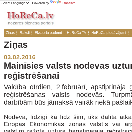
Powered by
Translate
Ziņas
Raksti
Ekspertu padomi
HoReCa TV
HoReCa piedāvājumi
Ziņas
03.02.2016
Mainīsies valsts nodevas uztu
reģistrēšanai
Valdība otrdien, 2.februārī, apstiprināja
reģistrēšanas valsts nodevās. Turpm
darbībām būs jāmaksā vairāk nekā pašlaik
Nodeva, līdzīgi kā līdz šim, tiks dalīta atk
Eiropas Ekonomikas zonas valstīs vai ā
valstīm ražota uztura bagātinātāja reģistrāc