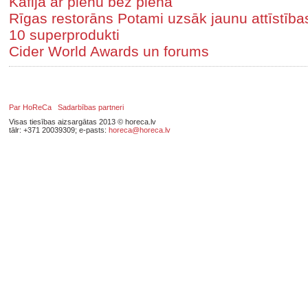
Kafija ar pienu bez piena
Rīgas restorāns Potami uzsāk jaunu attīstīb
10 superprodukti
Cider World Awards un forums
Par HoReCa
Sadarbības partneri
Visas tiesības aizsargātas 2013 © horeca.lv
tālr: +371 20039309; e-pasts:
horeca@horeca.lv