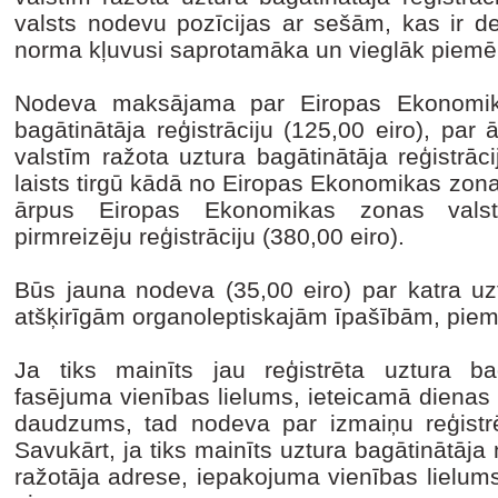
valsts nodevu pozīcijas ar sešām, kas ir det
norma kļuvusi saprotamāka un vieglāk piem
Nodeva maksājama par Eiropas Ekonomika
bagātinātāja reģistrāciju (125,00 eiro), pa
valstīm ražota uztura bagātinātāja reģistrācij
laists tirgū kādā no Eiropas Ekonomikas zonas
ārpus Eiropas Ekonomikas zonas valstī
pirmreizēju reģistrāciju (380,00 eiro).
Būs jauna nodeva (35,00 eiro) par katra uzt
atšķirīgām organoleptiskajām īpašībām, pie
Ja tiks mainīts jau reģistrēta uztura ba
fasējuma vienības lielums, ieteicamā dienas
daudzums, tad nodeva par izmaiņu reģistr
Savukārt, ja tiks mainīts uztura bagātinātā
ražotāja adrese, iepakojuma vienības lielum