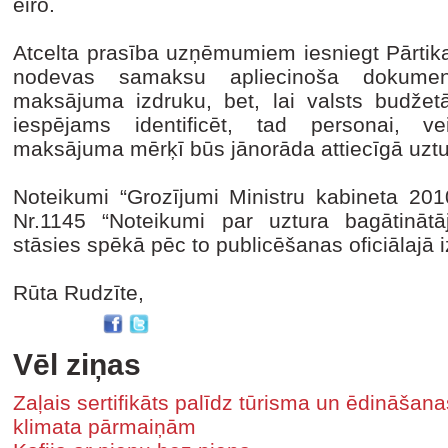
eiro.
Atcelta prasība uzņēmumiem iesniegt Pārtika
nodevas samaksu apliecinoša dokument
maksājuma izdruku, bet, lai valsts budže
iespējams identificēt, tad personai, ve
maksājuma mērķī būs jānorāda attiecīgā uzt
Noteikumi “Grozījumi Ministru kabineta 2
Nr.1145 “Noteikumi par uztura bagātinātāj
stāsies spēkā pēc to publicēšanas oficiālajā
Rūta Rudzīte,
Vēl ziņas
Zaļais sertifikāts palīdz tūrisma un ēdināša
klimata pārmaiņām