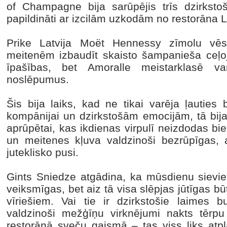
of Champagne bija sarūpējis trīs dzirkst
papildināti ar izcilām uzkodām no restorāna
Prike Latvija Moët Hennessy zīmolu vēst
meitenēm izbaudīt skaisto šampanieša ceļoju
īpašības, bet Amoralle meistarklasē var
noslēpumus.
Šis bija laiks, kad ne tikai varēja ļauties 
kompānijai un dzirkstošām emocijām, tā bija 
aprūpētai, kas ikdienas virpulī neizdodas bie
un meitenes kļuva valdzinoši bezrūpīgas, 
juteklisko pusi.
Gints Sniedze atgādina, ka mūsdienu sievie
veiksmīgas, bet aiz tā visa slēpjas jūtīgas bū
vīriešiem. Vai tie ir dzirkstošie laimes b
valdzinoši mežģīņu virknējumi nakts tērpu
restorānā sveču gaismā – tas viss liks atpl