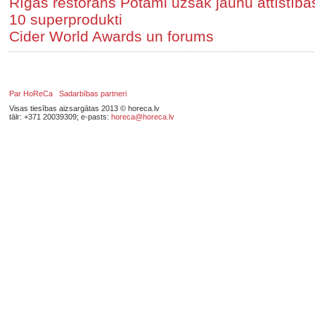
Rīgas restorāns Potami uzsāk jaunu attīstīb
10 superprodukti
Cider World Awards un forums
Par HoReCa
Sadarbības partneri
Visas tiesības aizsargātas 2013 © horeca.lv
tālr: +371 20039309; e-pasts:
horeca@horeca.lv