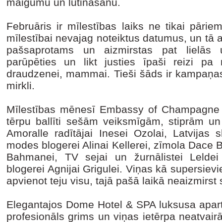
maigumu un lutināšanu.
Februāris ir mīlestības laiks ne tikai pārie
mīlestībai nevajag noteiktus datumus, un tā arī
pašsaprotams un aizmirstas pat lielās un
parūpēties un likt justies īpaši reizi pa
draudzenei, mammai. Tieši šāds ir kampaņas
mirkli.
Mīlestības mēnesī Embassy of Champagne L
tērpu ballīti sešām veiksmīgām, stiprām 
Amoralle radītājai Inesei Ozolai, Latvijas s
modes blogerei Alinai Kellerei, zīmola Dace 
Bahmanei, TV sejai un žurnālistei Leldei
blogerei Agnijai Grigulei. Viņas kā supersiev
apvienot teju visu, tajā pašā laikā neaizmirst 
Elegantajos Dome Hotel & SPA luksusa apart
profesionāls grims un viņas ietērpa neatvai