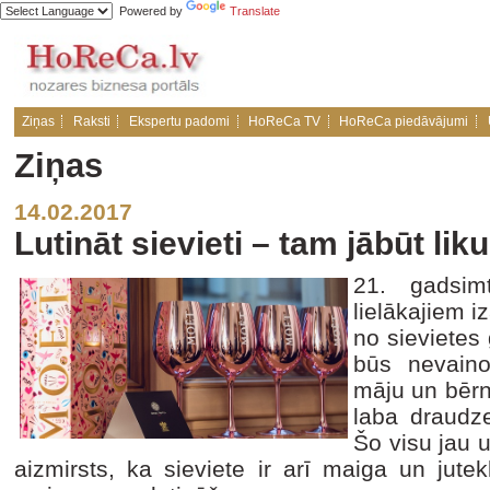
Powered by
Translate
Ziņas
Raksti
Ekspertu padomi
HoReCa TV
HoReCa piedāvājumi
Ziņas
14.02.2017
Lutināt sievieti – tam jābūt li
21. gadsim
lielākajiem i
no sievietes 
būs nevain
māju un bērn
laba draudze
Šo visu jau u
aizmirsts, ka sieviete ir arī maiga un jutek