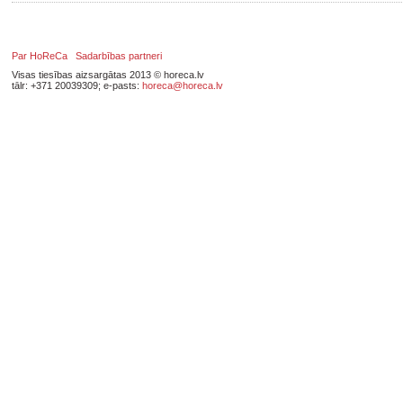
Par HoReCa
Sadarbības partneri
Visas tiesības aizsargātas 2013 © horeca.lv
tālr: +371 20039309; e-pasts:
horeca@horeca.lv