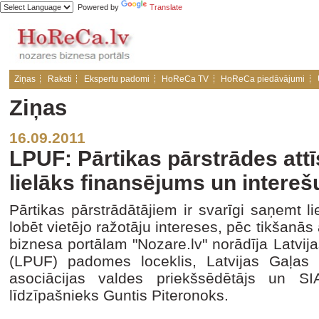
Powered by
Translate
Ziņas
Raksti
Ekspertu padomi
HoReCa TV
HoReCa piedāvājumi
Ziņas
16.09.2011
LPUF: Pārtikas pārstrādes att
lielāks finansējums un intere
Pārtikas pārstrādātājiem ir svarīgi saņemt l
lobēt vietējo ražotāju intereses, pēc tikšanās
biznesa portālam "Nozare.lv" norādīja Latvi
(LPUF) padomes loceklis, Latvijas Gaļas 
asociācijas valdes priekšsēdētājs un S
līdzīpašnieks Guntis Piteronoks.