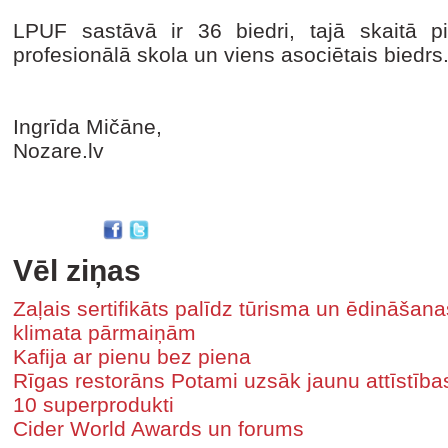
LPUF sastāvā ir 36 biedri, tajā skaitā p
profesionālā skola un viens asociētais biedrs
Ingrīda Mičāne,
Nozare.lv
Vēl ziņas
Zaļais sertifikāts palīdz tūrisma un ēdināša
klimata pārmaiņām
Kafija ar pienu bez piena
Rīgas restorāns Potami uzsāk jaunu attīstīb
10 superprodukti
Cider World Awards un forums