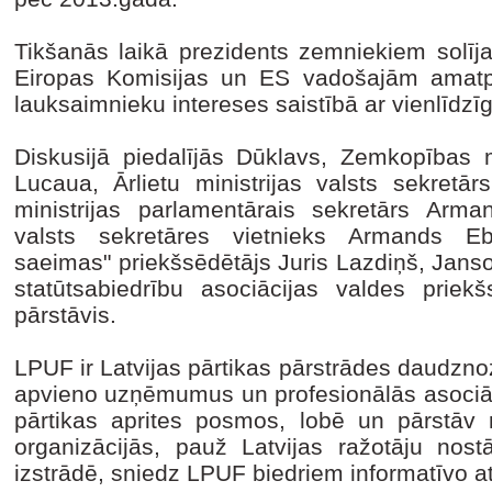
Tikšanās laikā prezidents zemniekiem solīja
Eiropas Komisijas un ES vadošajām amatpe
lauksaimnieku intereses saistībā ar vienlīdz
Diskusijā piedalījās Dūklavs, Zemkopības m
Lucaua, Ārlietu ministrijas valsts sekretā
ministrijas parlamentārais sekretārs Arma
valsts sekretāres vietnieks Armands Eb
saeimas" priekšsēdētājs Juris Lazdiņš, Jans
statūtsabiedrību asociācijas valdes prie
pārstāvis.
LPUF ir Latvijas pārtikas pārstrādes daudzno
apvieno uzņēmumus un profesionālās asociāci
pārtikas aprites posmos, lobē un pārstāv r
organizācijās, pauž Latvijas ražotāju nost
izstrādē, sniedz LPUF biedriem informatīvo at