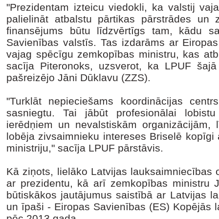
"Prezidentam izteicu viedokli, ka valstij vaj
palielināt atbalstu pārtikas pārstrādes un 
finansējums būtu līdzvērtīgs tam, kādu sa
Savienības valstīs. Tas izdarāms ar Eiropas
vajag spēcīgu zemkopības ministru, kas atb
sacīja Piteronoks, uzsverot, ka LPUF šaj
pašreizējo Jāni Dūklavu (ZZS).
"Turklāt nepieciešams koordinācijas centrs
sasniegtu. Tai jābūt profesionālai lobis
ierēdņiem un nevalstiskām organizācijām, 
lobēja zivsaimnieku intereses Briselē kopīgi
ministriju," sacīja LPUF pārstāvis.
Kā ziņots, lielāko Latvijas lauksaimniecības o
ar prezidentu, kā arī zemkopības ministru J
būtiskākos jautājumus saistībā ar Latvijas la
un īpaši - Eiropas Savienības (ES) Kopējās l
pēc 2013.gada.