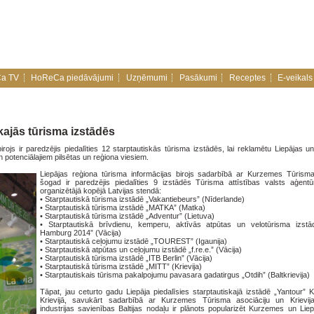
a TV
HoReCa piedāvājumi
Uzņēmumi
Pasākumi
Receptes
E-veikals
skajās tūrisma izstādēs
irojs ir paredzējis piedalīties 12 starptautiskās tūrisma izstādēs, lai reklamētu Liepājas
potenciālajiem pilsētas un reģiona viesiem.
Liepājas reģiona tūrisma informācijas birojs sadarbībā ar Kurzemes Tūrisma
šogad ir paredzējis piedalīties 9 izstādēs Tūrisma attīstības valsts aģent
organizētājā kopējā Latvijas stendā:
•
Starptautiskā tūrisma izstādē „Vakantiebeurs” (Nīderlande)
•
Starptautiskā tūrisma izstādē „MATKA” (Matka)
•
Starptautiskā tūrisma izstādē „Adventur” (Lietuva)
•
Starptautiskā brīvdienu, kemperu, aktīvās atpūtas un velotūrisma izst
Hamburg 2014” (Vācija)
•
Starptautiskā ceļojumu izstādē „TOUREST” (Igaunija)
•
Starptautiskā atpūtas un ceļojumu izstādē „f.re.e.” (Vācija)
•
Starptautiskā tūrisma izstādē „ITB Berlin” (Vācija)
•
Starptautiskā tūrisma izstādē „MITT” (Krievija)
•
Starptautiskais tūrisma pakalpojumu pavasara gadatirgus „Otdih” (Baltkrievija)
Tāpat, jau ceturto gadu Liepāja piedalīsies starptautiskajā izstādē „Yantour” K
Krievijā, savukārt sadarbībā ar Kurzemes Tūrisma asociāciju un Krievij
industrijas savienības Baltijas nodaļu ir plānots popularizēt Kurzemes un Lie