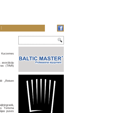
 un Kurzemes
 asociāciju
ūras (TAVA)
ādē „Reisen
aļiņingradā,
as Tūrisma
pājas puses