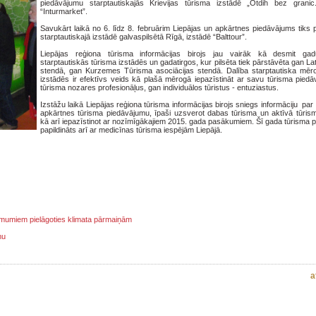
piedāvājumu starptautiskajās Krievijas tūrisma izstādē „Otdih bez grani
“Inturmarket”.
Savukārt laikā no 6. līdz 8. februārim Liepājas un apkārtnes piedāvājums tiks 
starptautiskajā izstādē galvaspilsētā Rīgā, izstādē “Balttour”.
Liepājas reģiona tūrisma informācijas birojs jau vairāk kā desmit gad
starptautiskās tūrisma izstādēs un gadatirgos, kur pilsēta tiek pārstāvēta gan Lat
stendā, gan Kurzemes Tūrisma asociācijas stendā. Dalība starptautiska mēr
izstādēs ir efektīvs veids kā plašā mērogā iepazīstināt ar savu tūrisma pied
tūrisma nozares profesionāļus, gan individuālos tūristus - entuziastus.
Izstāžu laikā Liepājas reģiona tūrisma informācijas birojs sniegs informāciju par
apkārtnes tūrisma piedāvājumu, īpaši uzsverot dabas tūrisma un aktīvā tūrism
kā arī iepazīstinot ar nozīmīgākajiem 2015. gada pasākumiem. Šī gada tūrisma 
papildināts arī ar medicīnas tūrisma iespējām Liepājā.
ņēmumiem pielāgoties klimata pārmaiņām
mu
a