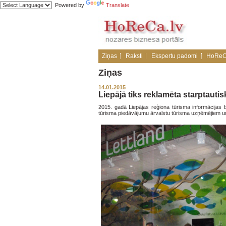
Powered by
Translate
Ziņas
Raksti
Ekspertu padomi
HoReC
Ziņas
14.01.2015
Liepājā tiks reklamēta starptauti
2015. gadā Liepājas reģiona tūrisma informācijas b
tūrisma piedāvājumu ārvalstu tūrisma uzņēmējiem un 