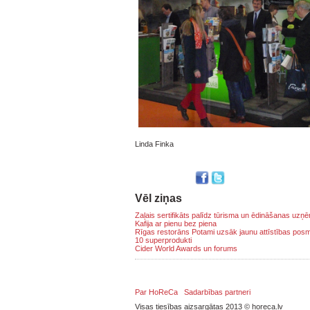
Linda Finka
Vēl ziņas
Zaļais sertifikāts palīdz tūrisma un ēdināšanas uz
Kafija ar pienu bez piena
Rīgas restorāns Potami uzsāk jaunu attīstības pos
10 superprodukti
Cider World Awards un forums
Par HoReCa
Sadarbības partneri
Visas tiesības aizsargātas 2013 © horeca.lv