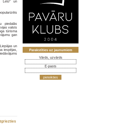
c. Leto” un
popularizēts
u piedalās
vijas valsts
oga tūrisma
āvājumu gan
 Liepājas un
a iespējas,
Parakstīties uz jaunumiem
piedāvājums
Vārds, uzvārds
E-pasts
pieteikties
tgriezties