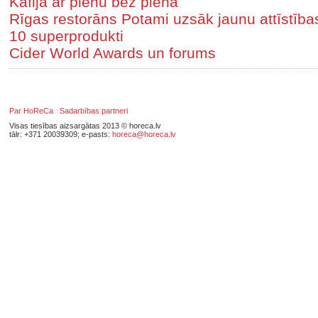
Kafija ar pienu bez piena
Rīgas restorāns Potami uzsāk jaunu attīstīb
10 superprodukti
Cider World Awards un forums
Par HoReCa
Sadarbības partneri
Visas tiesības aizsargātas 2013 © horeca.lv
tālr: +371 20039309; e-pasts:
horeca@horeca.lv