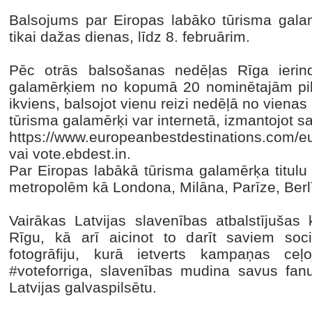
Balsojums par Eiropas labāko tūrisma galamē
tikai dažas dienas, līdz 8. februārim.
Pēc otrās balsošanas nedēļas Rīga ierin
galamērķiem no kopumā 20 nominētajām pils
ikviens, balsojot vienu reizi nedēļā no vienas
tūrisma galamērķi var internetā, izmantojot sai
https://www.europeanbestdestinations.com/e
vai vote.ebdest.in.
Par Eiropas labākā tūrisma galamērķa titul
metropolēm kā Londona, Milāna, Parīze, Berl
Vairākas Latvijas slavenības atbalstījušas
Rīgu, kā arī aicinot to darīt saviem sociā
fotogrāfiju, kurā ietverts kampaņas ceļ
#voteforriga, slavenības mudina savus fanus
Latvijas galvaspilsētu.