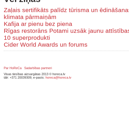
Zaļais sertifikāts palīdz tūrisma un ēdināša
klimata pārmaiņām
Kafija ar pienu bez piena
Rīgas restorāns Potami uzsāk jaunu attīstīb
10 superprodukti
Cider World Awards un forums
Par HoReCa
Sadarbības partneri
Visas tiesības aizsargātas 2013 © horeca.lv
tālr: +371 20039309; e-pasts:
horeca@horeca.lv