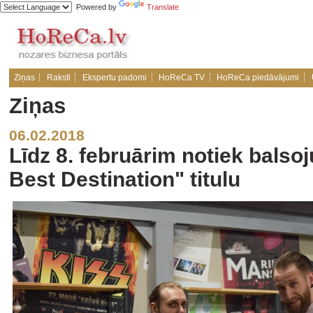
Powered by
Translate
Ziņas
Raksti
Ekspertu padomi
HoReCa TV
HoReCa piedāvājumi
Ziņas
06.02.2018
Līdz 8. februārim notiek bals
Best Destination" titulu