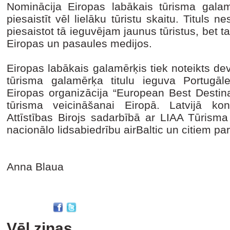
Nominācija Eiropas labākais tūrisma galamē
piesaistīt vēl lielāku tūristu skaitu. Titul
piesaistot tā ieguvējam jaunus tūristus, bet ta
Eiropas un pasaules medijos.
Eiropas labākais galamērķis tiek noteikts de
tūrisma galamērķa titulu ieguva Portugāl
Eiropas organizācija “European Best Destina
tūrisma veicināšanai Eiropā. Latvijā ko
Attīstības Birojs sadarbībā ar LIAA Tūrisma 
nacionālo lidsabiedrību airBaltic un citiem pa
Anna Blaua
Vēl ziņas