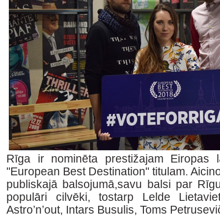
Rīga ir nominēta prestižajam Eiropas 
"European Best Destination" titulam. Aicinot
publiskajā balsojumā,savu balsi par Rīgu
populāri cilvēki, tostarp Lelde Lieta
Astro’n’out, Intars Busulis, Toms Petrusevič