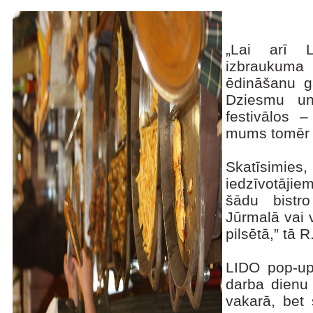
„Lai arī L
izbraukum
ēdināšanu g
Dziesmu un
festivālos –
mums tomēr i
Skatīsimi
iedzīvotājie
šādu bistr
Jūrmalā vai 
pilsētā,” tā 
LIDO pop-up 
darba dienu 
vakarā, bet 