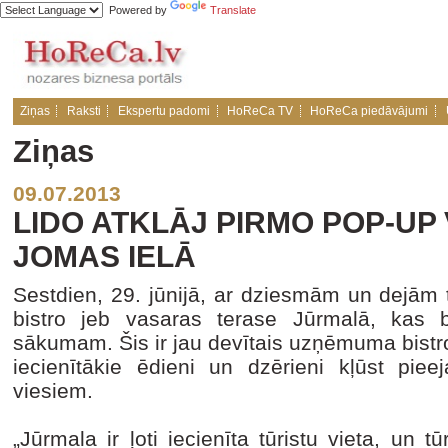
Powered by
Translate
Ziņas
Raksti
Ekspertu padomi
HoReCa TV
HoReCa piedāvājumi
Ziņas
09.07.2013
LIDO ATKLĀJ PIRMO POP-UP
JOMAS IELĀ
Sestdien, 29. jūnijā, ar dziesmām un dejām 
bistro jeb vasaras terase Jūrmalā, kas 
sākumam. Šis ir jau devītais uzņēmuma bistro
iecienītākie ēdieni un dzērieni kļūst pie
viesiem.
„Jūrmala ir ļoti iecienīta tūristu vieta, un t