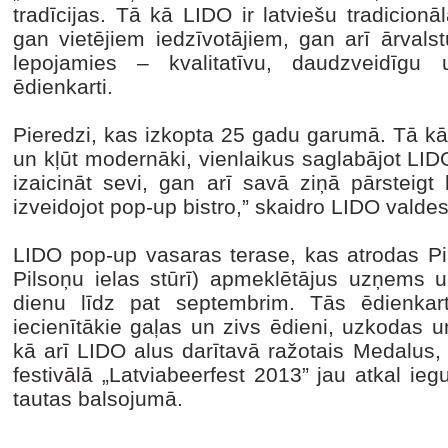
tradīcijas. Tā kā LIDO ir latviešu tradicionāl
gan vietējiem iedzīvotājiem, gan arī ārvalst
lepojamies – kvalitatīvu, daudzveidīgu u
ēdienkarti.
Pieredzi, kas izkopta 25 gadu garumā. Tā kā 
un kļūt modernāki, vienlaikus saglabājot LI
izaicināt sevi, gan arī savā ziņā pārsteigt k
izveidojot pop-up bistro,” skaidro LIDO valde
LIDO pop-up vasaras terase, kas atrodas Pi
Pilsoņu ielas stūrī) apmeklētājus uzņems u
dienu līdz pat septembrim. Tās ēdienkart
iecienītākie gaļas un zivs ēdieni, uzkodas u
kā arī LIDO alus darītavā ražotais Medalus, 
festivālā „Latviabeerfest 2013” jau atkal ieg
tautas balsojumā.