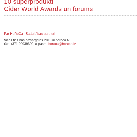
10 superprodukti
Cider World Awards un forums
Par HoReCa
Sadarbības partneri
Visas tiesības aizsargātas 2013 © horeca.lv
tālr: +371 20039309; e-pasts:
horeca@horeca.lv