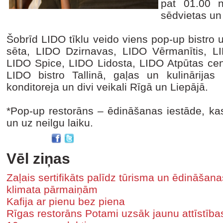
pat 01.00 n
sēdvietas un 
Šobrīd LIDO tīklu veido viens pop-up bistro u
sēta, LIDO Dzirnavas, LIDO Vērmanītis, L
LIDO Spice, LIDO Lidosta, LIDO Atpūtas cent
LIDO bistro Tallinā, gaļas un kulinārijas
konditoreja un divi veikali Rīgā un Liepājā.
*Pop-up restorāns – ēdināšanas iestāde, kas
un uz neilgu laiku.
Vēl ziņas
Zaļais sertifikāts palīdz tūrisma un ēdināša
klimata pārmaiņām
Kafija ar pienu bez piena
Rīgas restorāns Potami uzsāk jaunu attīstīb