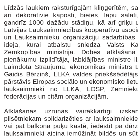
Līdzās laukiem raksturīgajām kliņģerītēm, 
arī dekoratīvie kāposti, bietes, lapu salā
gandrīz 1000 dažādu stādiņu, kā arī griķu 
Latvijas Lauksaimniecības kooperatīvu asoc
un Lauksaimnieku organizāciju sadarbības
ideja, kurai atbalstu sniedza Valsts Ka
Zemkopības ministrija. Dobes atklāšanā 
pienākumu izpildītāja, labklājības ministre 
Laimdota Straujuma, ekonomikas ministrs Dan
Gaidis Bērziņš, LLKA valdes priekšsēdētājs
pārstāvis Eiropas sociālo un ekonomisko liet
lauksaimnieki no LLKA, LOSP, Zemniek
federācijas un citām organizācijām.
Atklāšanas uzrunās vairākkārtīgi izsk
pilsētniekam solidarizēties ar lauksaimnie
vai pat balkona puķu kastē, iedēstīt pa dār
lauksaimnieki aicina iemūžināt bildēs un sū