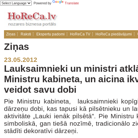
Powered by
Translate
Ziņas
Raksti
Ekspertu padomi
HoReCa TV
HoReCa piedāvājumi
Ziņas
23.05.2012
Lauksaimnieki un ministri atkl
Ministru kabineta, un aicina ik
veidot savu dobi
Pie Ministru kabineta, lauksaimnieki kopīgi
dārzeņu dobi, kas tapusi kā pilsētnieku un lau
aktivitāte „Lauki ienāk pilsētā”. Pie Ministru
simboliskā, gan tiešā nozīmē, tradicionālo z
stādīti dekoratīvi dārzeņi.