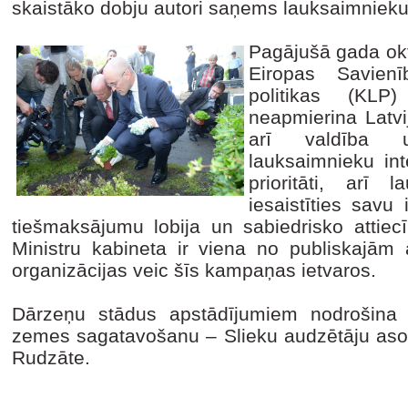
skaistāko dobju autori saņems lauksaimniek
Pagājušā gada okt
Eiropas Savienī
politikas (KL
neapmierina Latvij
arī valdība u
lauksaimnieku int
prioritāti, arī 
iesaistīties savu
tiešmaksājumu lobija un sabiedrisko atti
Ministru kabineta ir viena no publiskajām 
organizācijas veic šīs kampaņas ietvaros.
Dārzeņu stādus apstādījumiem nodrošina 
zemes sagatavošanu – Slieku audzētāju asoc
Rudzāte.