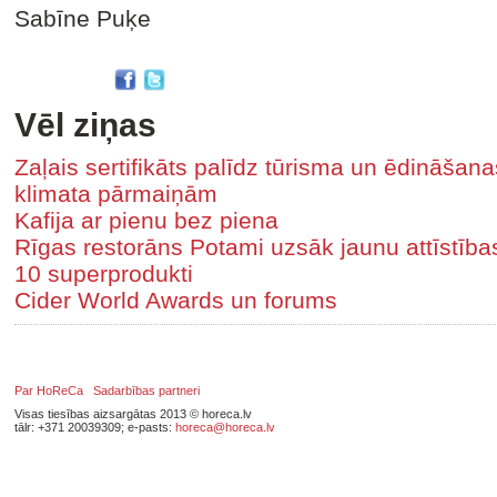
Sabīne Puķe
Vēl ziņas
Zaļais sertifikāts palīdz tūrisma un ēdināša
klimata pārmaiņām
Kafija ar pienu bez piena
Rīgas restorāns Potami uzsāk jaunu attīstīb
10 superprodukti
Cider World Awards un forums
Par HoReCa
Sadarbības partneri
Visas tiesības aizsargātas 2013 © horeca.lv
tālr: +371 20039309; e-pasts:
horeca@horeca.lv