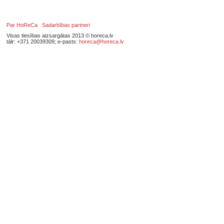
Par HoReCa
Sadarbības partneri
Visas tiesības aizsargātas 2013 © horeca.lv
tālr: +371 20039309; e-pasts:
horeca@horeca.lv