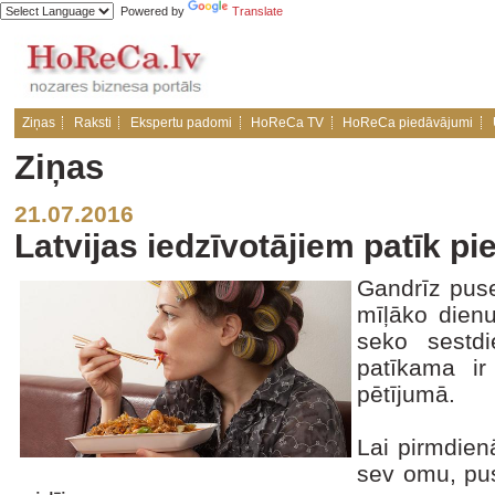
Powered by
Translate
Ziņas
Raksti
Ekspertu padomi
HoReCa TV
HoReCa piedāvājumi
Ziņas
21.07.2016
Latvijas iedzīvotājiem patīk pi
Gandrīz puse
mīļāko dienu
seko sestd
patīkama ir
pētījumā.
Lai pirmdien
sev omu, pus