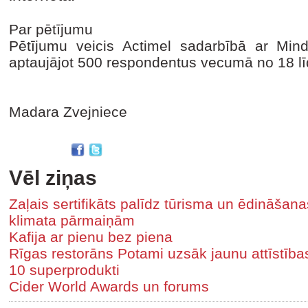
Par pētījumu
Pētījumu veicis Actimel sadarbībā ar Mind
aptaujājot 500 respondentus vecumā no 18 l
Madara Zvejniece
Vēl ziņas
Zaļais sertifikāts palīdz tūrisma un ēdināša
klimata pārmaiņām
Kafija ar pienu bez piena
Rīgas restorāns Potami uzsāk jaunu attīstīb
10 superprodukti
Cider World Awards un forums