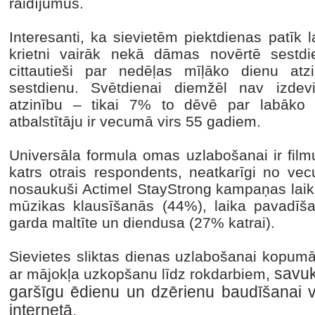
raidījumus.
Interesanti, ka sievietēm piektdienas patīk
krietni vairāk nekā dāmas novērtē sestdie
cittautieši par nedēļas mīļāko dienu atzi
sestdienu. Svētdienai diemžēl nav izdevi
atzinību – tikai 7% to dēvē par labāko 
atbalstītāju ir vecumā virs 55 gadiem.
Universāla formula omas uzlabošanai ir film
katrs otrais respondents, neatkarīgi no vec
nosaukuši Actimel StayStrong kampaņas laikā a
mūzikas klausīšanās (44%), laika pavadīša
garda maltīte un diendusa (27% katrai).
Sievietes sliktas dienas uzlabošanai kopumā
savuk
ar mājokļa uzkopšanu līdz rokdarbiem,
garšīgu ēdienu un dzērienu baudīšanai v
internetā.