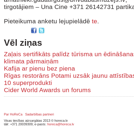
tirgotājiem – Una Cine +371 26142731 parti
Pieteikuma anketu lejupielādē
te
.
Vēl ziņas
Zaļais sertifikāts palīdz tūrisma un ēdināša
klimata pārmaiņām
Kafija ar pienu bez piena
Rīgas restorāns Potami uzsāk jaunu attīstīb
10 superprodukti
Cider World Awards un forums
Par HoReCa
Sadarbības partneri
Visas tiesības aizsargātas 2013 © horeca.lv
tālr: +371 20039309; e-pasts:
horeca@horeca.lv