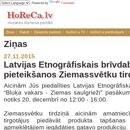
Powered by
Translate
Ziņas
Raksti
Ekspertu padomi
HoReCa TV
HoReCa piedāvājumi
Ziņas
27.11.2015
Latvijas Etnogrāfiskais brīvda
pieteikšanos Ziemassvētku ti
Aicinām Jūs piedalīties Latvijas Etnogrāfis
“Bluķa vakars - Ziemas saulgrieži” pasākum
notiks 20. decembrī no 12:00 - 16:00.
Ziemassvētku tirdziņā aicinām amatniec
tirgotājus piedāvāt produkta tapšana
apmeklētājiem iegādāties gatavo produkciju.