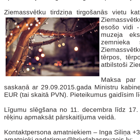
Ziemassvētku tirdziņa tirgošanās vietu kat
Ziemassvētk
esošo vidi -
muzeja eks
zemnieka 
Ziemassvētku 
tērpos, tērp
atbilstoši Zi
Maksa par 
saskaņā ar 29.09.2015.gada Ministru kabine
EUR (tai skaitā PVN). Pieteikumus gaidīsim lī
Līgumu slēgšana no 11. decembra līdz 17.
rēķinu apmaksāt pārskaitījuma veidā.
Kontaktpersona amatniekiem – Inga Siliņa +
amatnieki.gadatirgus@brivdabasmuzejs