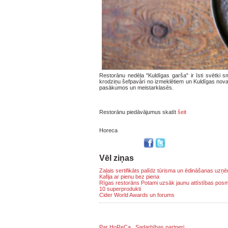
Restorānu nedēļa "Kuldīgas garša" ir īsti svētki 
krodziņu šefpavāri no izmeklētiem un Kuldīgas nova
pasākumos un meistarklasēs.
Restorānu piedāvājumus skatīt
šeit
Horeca
Vēl ziņas
Zaļais sertifikāts palīdz tūrisma un ēdināšanas uz
Kafija ar pienu bez piena
Rīgas restorāns Potami uzsāk jaunu attīstības pos
10 superprodukti
Cider World Awards un forums
Par HoReCa
Sadarbības partneri