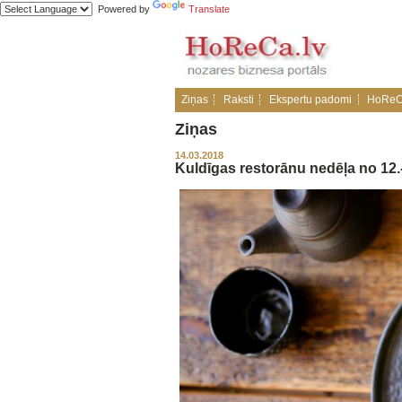
Powered by
Translate
Ziņas
Raksti
Ekspertu padomi
HoReC
Ziņas
14.03.2018
Kuldīgas restorānu nedēļa no 12.