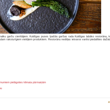
smalku garšu cienītājiem. Kuldīgas puses īpašās garšas rada Kuldīgas labāko restorānu, k
dam raksturīgiem vietējiem produktiem. Restorānu nedēļas ietvaros varēsi piedalīties dažād
ņēmumiem pielāgoties klimata pārmaiņām
mu
a