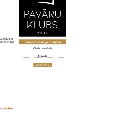
afejnīcu un
os kultūras
Parakstīties uz jaunumiem
Vārds, uzvārds
E-pasts
pieteikties
tgriezties