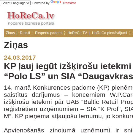
Powered by
Translate
Ziņas
Raksti
Ekspertu padomi
HoReCa TV
HoReCa piedāvājumi
Ziņas
24.03.2017
KP ļauj iegūt izšķirošu ietekmi
“Polo LS” un SIA “Daugavkras
14. martā Konkurences padome (KP) pieņēma 
saistītus darījumus – koncerniem W.P.Ca
izšķirošu ietekmi pār UAB “Baltic Retail Prope
reģistrētiem uzņēmumiem – SIA “K Prof”, SI
M”. KP pieņēma atļaujošu lēmumu, jo konkure
Apvienošanās ziņojumā uzņēmumi ir snie