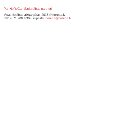
Par HoReCa
Sadarbības partneri
Visas tiesības aizsargātas 2013 © horeca.lv
tālr: +371 20039309; e-pasts:
horeca@horeca.lv