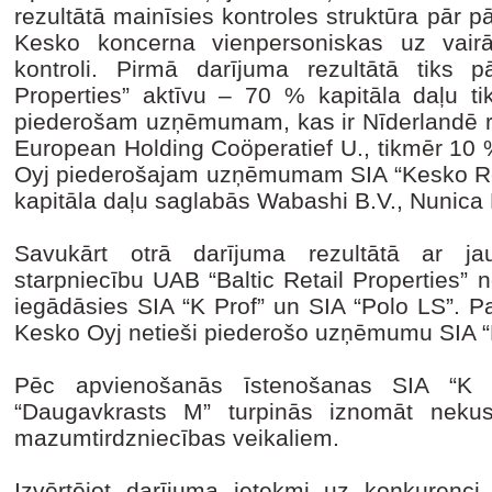
rezultātā mainīsies kontroles struktūra pā
Kesko koncerna vienpersoniskas uz vai
kontroli. Pirmā darījuma rezultātā tiks 
Properties” aktīvu – 70 % kapitāla daļu t
piederošam uzņēmumam, kas ir Nīderlandē re
European Holding Coöperatief U., tikmēr 10 
Oyj piederošajam uzņēmumam SIA “Kesko Real
kapitāla daļu saglabās Wabashi B.V., Nunica
Savukārt otrā darījuma rezultātā ar jau
starpniecību UAB “Baltic Retail Properties” 
iegādāsies SIA “K Prof” un SIA “Polo LS”. 
Kesko Oyj netieši piederošo uzņēmumu SIA 
Pēc apvienošanās īstenošanas SIA “K 
“Daugavkrasts M” turpinās iznomāt nek
mazumtirdzniecības veikaliem.
Izvērtējot darījuma ietekmi uz konkurenc