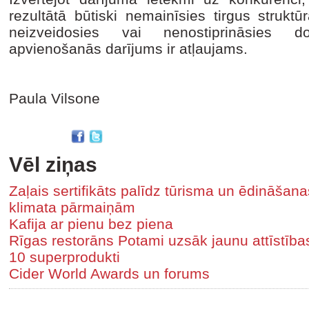
rezultātā būtiski nemainīsies tirgus struk
neizveidosies vai nenostiprināsies d
apvienošanās darījums ir atļaujams.
Paula Vilsone
Vēl ziņas
Zaļais sertifikāts palīdz tūrisma un ēdināša
klimata pārmaiņām
Kafija ar pienu bez piena
Rīgas restorāns Potami uzsāk jaunu attīstīb
10 superprodukti
Cider World Awards un forums