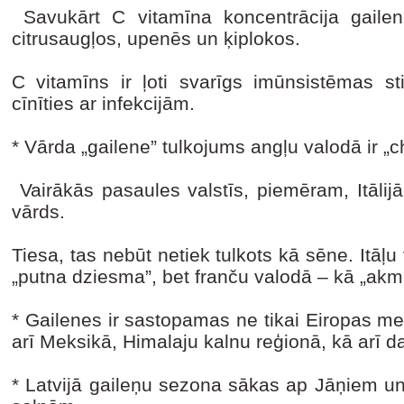
Savukārt C vitamīna koncentrācija gaile
citrusaugļos, upenēs un ķiplokos.
C vitamīns ir ļoti svarīgs imūnsistēmas st
cīnīties ar infekcijām.
* Vārda „gailene” tulkojums angļu valodā ir „c
Vairākās pasaules valstīs, piemēram, Itālijā
vārds.
Tiesa, tas nebūt netiek tulkots kā sēne. Itāļu
„putna dziesma”, bet franču valodā – kā „akm
* Gailenes ir sastopamas ne tikai Eiropas me
arī Meksikā, Himalaju kalnu reģionā, kā arī da
* Latvijā gaileņu sezona sākas ap Jāņiem un