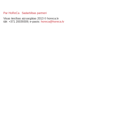
Par HoReCa
Sadarbības partneri
Visas tiesības aizsargātas 2013 © horeca.lv
tālr: +371 20039309; e-pasts:
horeca@horeca.lv