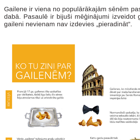
Gailene ir viena no populārākajām sēnēm pasa
dabā. Pasaulē ir bijuši mēģinājumi izveidot 
gaileni nevienam nav izdevies „pieradināt”.