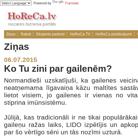
Powered by
Translate
Ziņas
Raksti
Ekspertu padomi
HoReCa TV
HoReCa piedāvājumi
Ziņas
06.07.2015
Ko Tu zini par gailenēm?
Normandieši uzskatījuši, ka gailenes veicin
neatņemama līgavaiņa kāzu maltītes sastāv
lietot visiem, jo gailenes ir vienas no 
stiprina imūnsistēmu.
Jūlijā, kas tradicionāli ir ne tikai populārāk
gaileņu ražas laiks, LIDO izpētījis un apkop
par šo vērtīgo sēni un tās nozīmi uzturā.