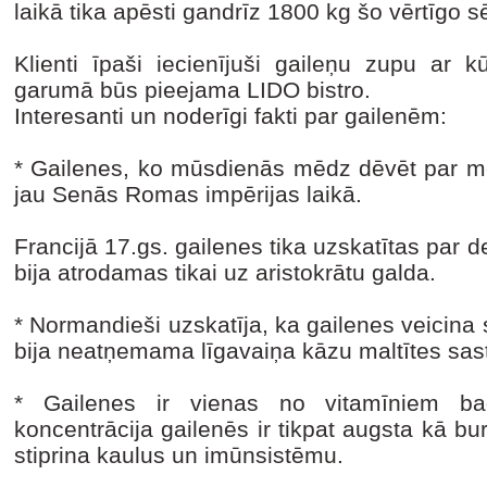
laikā tika apēsti gandrīz 1800 kg šo vērtīgo 
Klienti īpaši iecienījuši gaileņu zupu ar 
garumā būs pieejama LIDO bistro.
Interesanti un noderīgi fakti par gailenēm:
* Gailenes, ko mūsdienās mēdz dēvēt par me
jau Senās Romas impērijas laikā.
Francijā 17.gs. gailenes tika uzskatītas par de
bija atrodamas tikai uz aristokrātu galda.
* Normandieši uzskatīja, ka gailenes veicina s
bija neatņemama līgavaiņa kāzu maltītes sas
* Gailenes ir vienas no vitamīniem b
koncentrācija gailenēs ir tikpat augsta kā b
stiprina kaulus un imūnsistēmu.