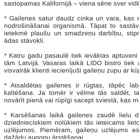
sastopamas Kalifornijā – viena sēne sver vidē
* Gailenes satur daudz cinka un vara, kas 
nodrošināšanai organismā. Tāpat to sastāvā
ietekmē plaušu un smadzeņu darbību, stipri
ādas stāvokli.
* Katru gadu pasaulē tiek ievāktas aptuveni
tām Latvijā. Vasaras laikā LIDO bistro tiek
visvairāk klienti iecienījuši gaileņu zupu ar k
* Atsaldētas gailenes ir rūgtas, tāpēc la
kaltēšana. Ja tomēr ir vēlme tās saldēt, t
novārīt pienā vai rūpīgi sacept sviestā, kas 
* Karsēšanas laikā gailenes zaudē lielu d
dziednieciskiem nolūkiem tās ieteicams lieto
uzlējumos. Piemēram, gaileņu uzlējums eso
dažādu augoņu ārstēšanai.