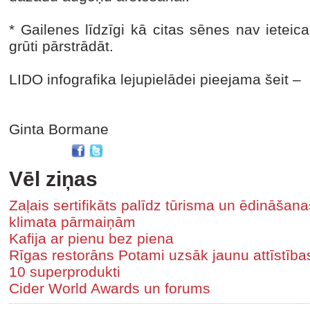
* Gailenes līdzīgi kā citas sēnes nav ieteic
grūti pārstrādāt.
LIDO infografika lejupielādei pieejama šeit –
Ginta Bormane
Vēl ziņas
Zaļais sertifikāts palīdz tūrisma un ēdināša
klimata pārmaiņām
Kafija ar pienu bez piena
Rīgas restorāns Potami uzsāk jaunu attīstīb
10 superprodukti
Cider World Awards un forums