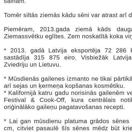
salnām.
Tomēr siltās ziemās kādu sēni var atrast arī 
Piemēram, 2013.gada ziemā kāds dauga
Ziemassvētku eglītes. Zem noskatītā koka viņ
* 2013. gadā Latvija eksportēja 72 286 k
sastādīja 315 875 eiro. Visbiežāk Latvij
Zviedriju un Lietuvu.
* Mūsdienās gailenes izmanto ne tikai pārtik
arī sejas un ķermeņa kopšanas kosmētiku.
* Kalifornijā katru gadu norisinās gailenēm ve
Festival & Cook-Off, kura centrālais no
oriģinālāko gaileņu pagatavošanas recepti.
* Lai gan mūsdienu platuma grādos sēnes 
cm, citviet pasaulē šīs sēnes mēdz būt krie