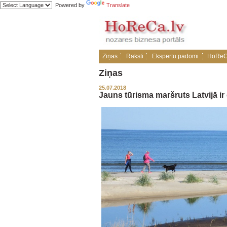
Powered by
Translate
Ziņas
Raksti
Ekspertu padomi
HoReC
Ziņas
25.07.2018
Jauns tūrisma maršruts Latvijā ir