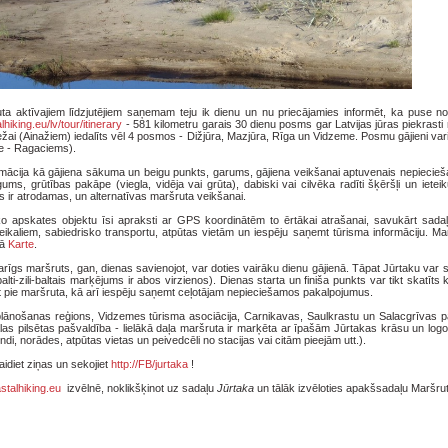
 aktīvajiem līdzjutējiem saņemam teju ik dienu un nu priecājamies informēt, ka puse no
alhiking.eu/lv/tour/itinerary
- 581 kilometru garais 30 dienu posms gar Latvijas jūras piekrasti 
bežai (Ainažiem) iedalīts vēl 4 posmos - Dižjūra, Mazjūra, Rīga un Vidzeme. Posmu gājieni va
re - Ragaciems).
ormācija kā gājiena sākuma un beigu punkts, garums, gājiena veikšanai aptuvenais nepiecieš
ums, grūtības pakāpe (viegla, vidēja vai grūta), dabiski vai cilvēka radīti šķēršļi un ietei
s ir atrodamas, un alternatīvas maršruta veikšanai.
ko apskates objektu īsi apraksti ar GPS koordinātēm to ērtākai atrašanai, savukārt sadaļ
eikaliem, sabiedrisko transportu, atpūtas vietām un iespēju saņemt tūrisma informāciju. M
ļā
Karte
.
arīgs maršruts, gan, dienas savienojot, var doties vairāku dienu gājienā. Tāpat Jūrtaku var 
(balti-zili-baltais marķējums ir abos virzienos). Dienas starta un finiša punkts var tikt skatīts
ļūt pie maršruta, kā arī iespēju saņemt ceļotājam nepieciešamos pakalpojumus.
 plānošanas reģions, Vidzemes tūrisma asociācija, Carnikavas, Saulkrastu un Salacgrīvas p
as pilsētas pašvaldība - lielākā daļa maršruta ir marķēta ar īpašām Jūrtakas krāsu un log
ndi, norādes, atpūtas vietas un peivedcēli no stacijas vai citām pieejām utt.).
idiet ziņas un sekojiet
http://FB/jurtaka
!
stalhiking.eu
izvēlnē, noklikšķinot uz sadaļu
Jūrtaka
un tālāk izvēloties apakšsadaļu Maršru