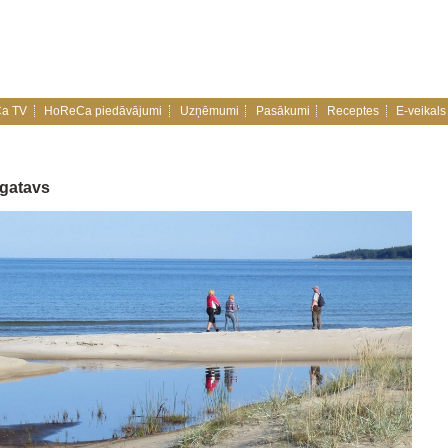
a TV
HoReCa piedāvājumi
Uzņēmumi
Pasākumi
Receptes
E-veikals
 gatavs