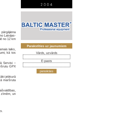
 pārgājiena
no Latvijas-
riē no 12 km
Parakstīties uz jaunumiem
amais laiks,
kumi, kā tos
Vārds, uzvārds
E-pasts
ā Servisi –
aršrutu GPX
pieteikties
sākt jebkurā
 kā maršruta
ašvaldības,
o zīmēm, un
ts.