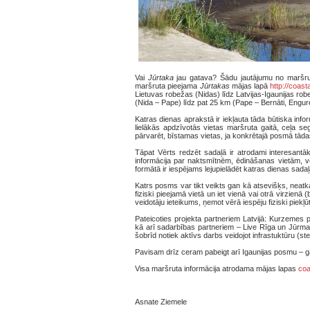
Vai
Jūrtaka
jau gatava? Šādu jautājumu no maršruta
maršruta pieejama
Jūrtakas
mājas lapā
http://coast
Lietuvas robežas (Nidas) līdz Latvijas-Igaunijas ro
(Nida – Pape) līdz pat 25 km (Pape – Bernāti, Engu
Katras dienas aprakstā ir iekļauta tāda būtiska inf
lielākās apdzīvotās vietas maršruta gaitā, ceļa seg
pārvarēt, bīstamas vietas, ja konkrētajā posmā tāda
Tāpat Vērts redzēt sadaļā ir atrodami interesantā
informācija par naktsmītnēm, ēdināšanas vietām, v
formātā ir iespējams lejupielādēt katras dienas sada
Katrs posms var tikt veikts gan kā atsevišķs, neatk
fiziski pieejamā vietā un iet vienā vai otrā virzienā 
veidotāju ieteikums, ņemot vērā iespēju fiziski piek
Pateicoties projekta partneriem Latvijā: Kurzemes
kā arī sadarbības partneriem – Live Rīga un Jūrmal
šobrīd notiek aktīvs darbs veidojot infrastuktūru (ste
Pavisam drīz ceram pabeigt arī Igaunijas posmu – ga
Visa maršruta informācija atrodama mājas lapas
coa
Asnate Ziemele