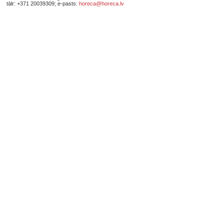
tālr: +371 20039309; e-pasts:
horeca@horeca.lv