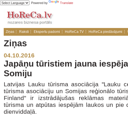
Powered by
Translate
Ziņas
Raksti
Ekspertu padomi
HoReCa TV
HoReCa piedāvājumi
Ziņas
04.10.2016
Japāņu tūristiem jauna iespēja 
Somiju
Latvijas Lauku tūrisma asociācija "Lauku c
tūrisma asociāciju un Somijas reģionālo tūri
Finland" ir izstrādājušas reklāmas materi
tūrisma un atpūtas iespējām laukos un pie d
dienviddaļā.