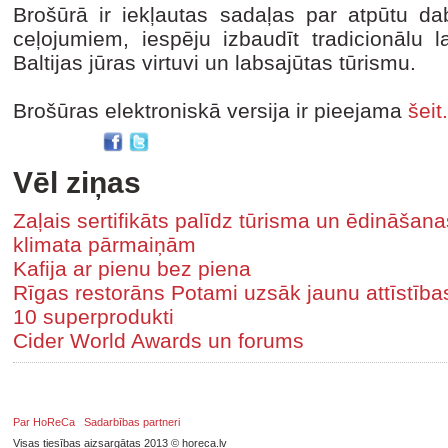
Brošūrā ir iekļautas sadaļas par atpūtu da
ceļojumiem, iespēju izbaudīt tradicionālu 
Baltijas jūras virtuvi un labsajūtas tūrismu.
Brošūras elektroniskā versija ir pieejama
šeit.
Vēl ziņas
Zaļais sertifikāts palīdz tūrisma un ēdināša
klimata pārmaiņām
Kafija ar pienu bez piena
Rīgas restorāns Potami uzsāk jaunu attīstīb
10 superprodukti
Cider World Awards un forums
Par HoReCa
Sadarbības partneri
Visas tiesības aizsargātas 2013 © horeca.lv