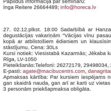
Papildus informācija par semināru:
Inga Reitere 26664489;
info@horeca.lv
27. 02.12.plkst. 18:00 Sadarbībā ar Hanza
degustācijas vakariņām ”Vācijas vīnu pasau
kopā ar atbilstošiem ēdieniem un klausīsim
stāstījumu. Cena: 30Ls
Kursi notiek: Viesistabā Kazarmās; Jēkaba ka
Rīga, LV-1050
Pieteikšanās:Telefoni: 26272179, 29498034,
E-pasti:
agate@macibucentrs.com
,
danagrit
Apmaksas kārtība: Par kursiem iespējams no
gan skaidrā nauda, gan arī ar karti uz vieta
3 personām priekšapmaksa obligāta.