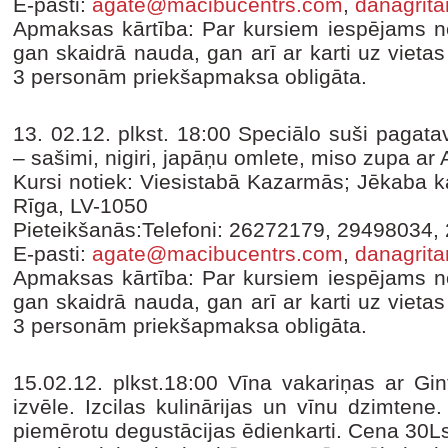
E-pasti:
agate@macibucentrs.com
,
danagrit
Apmaksas kārtība: Par kursiem iespējams no
gan skaidrā nauda, gan arī ar karti uz vieta
3 personām priekšapmaksa obligāta.
13. 02.12. plkst. 18:00 Speciālo suši pagat
– sašimi, nigiri, japāņu omlete, miso zupa ar
Kursi notiek: Viesistabā Kazarmās; Jēkaba ka
Rīga, LV-1050
Pieteikšanās:Telefoni: 26272179, 29498034,
E-pasti:
agate@macibucentrs.com
,
danagrit
Apmaksas kārtība: Par kursiem iespējams no
gan skaidrā nauda, gan arī ar karti uz vieta
3 personām priekšapmaksa obligāta.
15.02.12. plkst.18:00 Vīna vakariņas ar Gi
izvēle. Izcilas kulinārijas un vīnu dzimten
piemērotu degustācijas ēdienkarti. Cena 30L