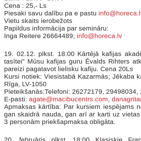
Cena : 25,- Ls
Piesaki savu dalību pa e pastu
info@horeca.l
Vietu skaits ierobežots
Papildus informācija par semināru:
Inga Reitere 26664489;
info@horeca.lv
19. 02.12. plkst. 18:00 Kārtējā kafijas aka
tasītei” Mūsu kafijas guru Ēvalds Rihters at
pareizi pagatavot lielisku kafiju. Cena 20Ls
Kursi notiek: Viesistabā Kazarmās; Jēkaba ka
Rīga, LV-1050
Pieteikšanās:Telefoni: 26272179, 29498034,
E-pasti:
agate@macibucentrs.com
,
danagrit
Apmaksas kārtība: Par kursiem iespējams no
gan skaidrā nauda, gan arī ar karti uz vieta
3 personām priekšapmaksa obligāta.
20. februāris plkst. 18:00 Klasiskie Fra