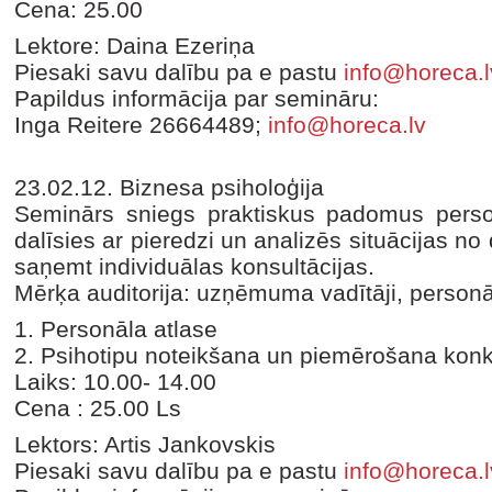
Cena: 25.00
Lektore: Daina Ezeriņa
Piesaki savu dalību pa e pastu
info@horeca.l
Papildus informācija par semināru:
Inga Reitere 26664489;
info@horeca.lv
23.02.12. Biznesa psiholoģija
Seminārs sniegs praktiskus padomus perso
dalīsies ar pieredzi un analizēs situācijas n
saņemt individuālas konsultācijas.
Mērķa auditorija: uzņēmuma vadītāji, personāl
1. Personāla atlase
2. Psihotipu noteikšana un piemērošana ko
Laiks: 10.00- 14.00
Cena : 25.00 Ls
Lektors: Artis Jankovskis
Piesaki savu dalību pa e pastu
info@horeca.l