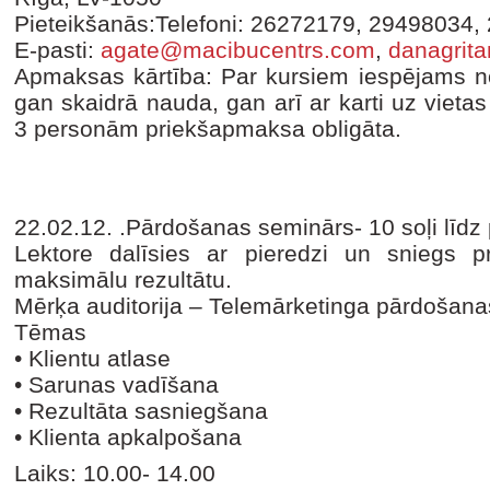
Pieteikšanās:Telefoni: 26272179, 29498034,
E-pasti:
agate@macibucentrs.com
,
danagrit
Apmaksas kārtība: Par kursiem iespējams no
gan skaidrā nauda, gan arī ar karti uz vieta
3 personām priekšapmaksa obligāta.
22.02.12. .Pārdošanas seminārs- 10 soļi lī
Lektore dalīsies ar pieredzi un sniegs 
maksimālu rezultātu.
Mērķa auditorija – Telemārketinga pārdošana
Tēmas
• Klientu atlase
• Sarunas vadīšana
• Rezultāta sasniegšana
• Klienta apkalpošana
Laiks: 10.00- 14.00