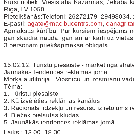
Kursi notiek: Viesistabā Kazarmās; Jēkaba ka
Rīga, LV-1050
Pieteikšanās:Telefoni: 26272179, 29498034,
E-pasti:
agate@macibucentrs.com
,
danagrit
Apmaksas kārtība: Par kursiem iespējams no
gan skaidrā nauda, gan arī ar karti uz vieta
3 personām priekšapmaksa obligāta.
15.02.12. Tūristu piesaiste - mārketinga strat
Jaunākās tendences reklāmas jomā.
Mērķa auditorija - Viesnīcu un restorānu vadīt
Tēma:
1. Tūristu piesaiste
2. Kā izvēlēties reklāmas kanālus
3. Racionāls līdzekļu un resursu izlietojums 
4. Biežāk pieļautās kļūdas
5. Jaunākās tendences reklāmas jomā
Laiks : 13.00- 18.00