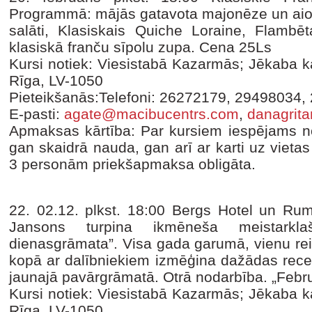
Programmā: mājās gatavota majonēze un aioli
salāti, Klasiskais Quiche Loraine, Flambēt
klasiskā franču sīpolu zupa. Cena 25Ls
Kursi notiek: Viesistabā Kazarmās; Jēkaba ka
Rīga, LV-1050
Pieteikšanās:Telefoni: 26272179, 29498034,
E-pasti:
agate@macibucentrs.com
,
danagrit
Apmaksas kārtība: Par kursiem iespējams no
gan skaidrā nauda, gan arī ar karti uz vieta
3 personām priekšapmaksa obligāta.
22. 02.12. plkst. 18:00 Bergs Hotel un R
Jansons turpina ikmēneša meistarkl
dienasgrāmata”. Visa gada garumā, vienu rei
kopā ar dalībniekiem izmēģina dažādas rece
jaunajā pavārgrāmatā. Otrā nodarbība. „Febr
Kursi notiek: Viesistabā Kazarmās; Jēkaba ka
Rīga, LV-1050