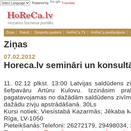
Powered by
Translate
Ziņas
Raksti
Ekspertu padomi
HoReCa TV
HoReCa piedāvājumi
Ziņas
07.02.2012
Horeca.lv semināri un konsult
11. 02.12 plkst. 13:00 Latvijas saldūdens 
šefpavāru Artūru Kulovu. Izzināsim pra
pagatavojamas no dažādām saldūdens zivīm.
dažādu zivju apstrādāšanā. 30Ls
Kursi notiek: Viesistabā Kazarmās; Jēkaba ka
Rīga, LV-1050
Pieteikšanās:Telefoni: 26272179, 29498034,