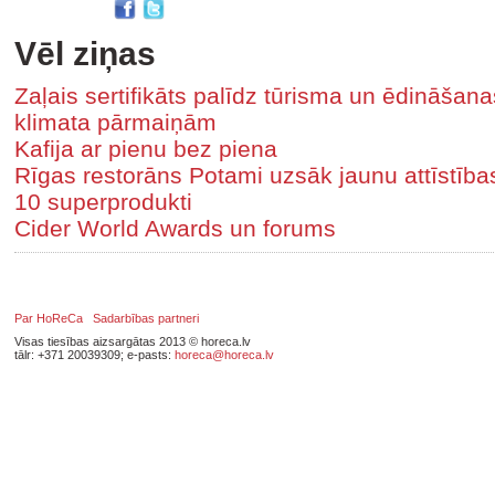
Vēl ziņas
Zaļais sertifikāts palīdz tūrisma un ēdināša
klimata pārmaiņām
Kafija ar pienu bez piena
Rīgas restorāns Potami uzsāk jaunu attīstīb
10 superprodukti
Cider World Awards un forums
Par HoReCa
Sadarbības partneri
Visas tiesības aizsargātas 2013 © horeca.lv
tālr: +371 20039309; e-pasts:
horeca@horeca.lv