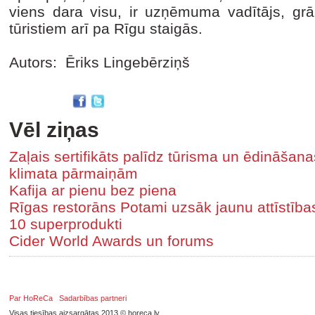
viens dara visu, ir uzņēmuma vadītājs, gr
tūristiem arī pa Rīgu staigās.
Autors: Ēriks Lingebērziņš
Vēl ziņas
Zaļais sertifikāts palīdz tūrisma un ēdināša
klimata pārmaiņām
Kafija ar pienu bez piena
Rīgas restorāns Potami uzsāk jaunu attīstīb
10 superprodukti
Cider World Awards un forums
Par HoReCa
Sadarbības partneri
Visas tiesības aizsargātas 2013 © horeca.lv