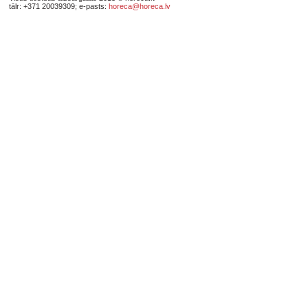
tālr: +371 20039309; e-pasts:
horeca@horeca.lv