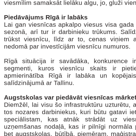
viesmīlim samaksāt lielāku algu, jo, gluži vie
Piedāvājums Rīgā ir labāks
Lai gan viesnīcas apkalpo viesus visa gada 
sezonā, arī tur ir darbinieku trūkums. Salīd
trūkst viesnīcu, līdz ar to, cenas viņiem au
nedomā par investīcijām viesnīcu numuros.
Rīgā situācija ir savādāka, konkurence ir
segmenti, kuros viesnīcu skaits ir pietie
apmierinātība Rīgā ir labāka un kopējai
salīdzinājumā ar Tallinu.
Augstskolas var piedāvāt viesnīcas mārket
Diemžēl, lai visu šo infrastruktūru uzturētu
tos nozares darbiniekus, kuri būtu gatavi i
speciālistam, kas atnāk strādāt uz vies
uzņemšanas nodaļā, kas ir pilnīgi normāla p
bet augstskolas, būtībā, piemēram, maģistra