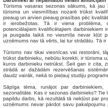
Darbinieki ar nepamatoti lielām ambīcijām
Tūrisma vasaras sezonas sākums, kā jau k
tūrisma un viesmīlības nozarē trūkst kvalif
pieaug un arvien pieaug prasības pēc kvalitā
ir ierobežotas. Tā ir viena problēma,
potenciālajiem kvalificētajiem darbiniekiem i
ja pusgada laikā no viesmīļa nevar kļūt pa
uzņēmums nav tā vērts, lai tur strādātu. Tā ir
Tūrisms nav tikai viesnīcas vai restorāni, t
trūkst darbinieku, nebūtu korekti, ir tūrisma
kuros darbinieku netrūkst. Šeit gan ir cita,
strādā ar dažādām rezervēšanas sistēmām
daudz vairāk, nekā to pieļauj studiju progr
Sāpīga tēma, runājot par darbiniekiem, i
sezonalitāte. Kas ir sezonas darbinieks? Tie li
papildu darbs, kā rezultātā tā nekļūst par pro
uzņēmums nevar pārdot savu pakalpojumu 