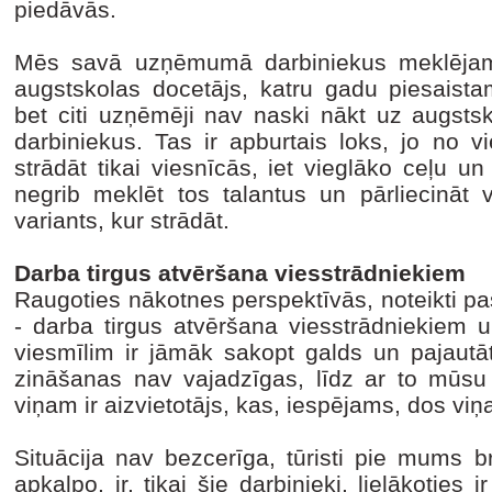
piedāvās.
Mēs savā uzņēmumā darbiniekus meklējam 
augstskolas docetājs, katru gadu piesaista
bet citi uzņēmēji nav naski nākt uz augsts
darbiniekus. Tas ir apburtais loks, jo no v
strādāt tikai viesnīcās, iet vieglāko ceļu u
negrib meklēt tos talantus un pārliecināt 
variants, kur strādāt.
Darba tirgus atvēršana viesstrādniekiem
Raugoties nākotnes perspektīvās, noteikti pas
- darba tirgus atvēršana viesstrādniekiem 
viesmīlim ir jāmāk sakopt galds un pajautā
zināšanas nav vajadzīgas, līdz ar to mūsu v
viņam ir aizvietotājs, kas, iespējams, dos vi
Situācija nav bezcerīga, tūristi pie mums b
apkalpo, ir, tikai šie darbinieki, lielākoties 