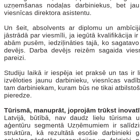
uzņemšanas nodaļas darbiniekus, bet jau 
viesnīcas direktora asistentu.
Un šeit, absolvents ar diplomu un ambīci
jāstrādā par viesmīli, ja iegūtā kvalifikācija i
abām pusēm, iedziļināties tajā, ko sagatav
devējs. Darba devējs reizēm sagaida vies
pareizi.
Studiju laikā ir iespēja iet praksē un tas ir 
izvēloties jaunu darbinieku, viesnīcas vadī
tam darbiniekam, kuram būs ne tikai atbilstoša
pieredze.
Tūrismā, manuprāt, joprojām trūkst inova
Latvijā, būtībā, nav daudz lielu tūrisma
aģentūru segmentā Uzņēmumiem ir salīdzinoš
struktūra, kā rezultātā esošie darbinieki