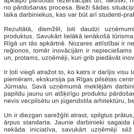
apkalpo pārdotās rezervācijas un, faktiski, 
no pārdošanas procesa. Bieži šādas situācijas
laika darbiniekus, kas var būt arī studenti-pra
Rezultātā, diemžēl, ļoti daudzi uzņēmum
produktus. Savukārt lielākā ienākošā tūrisma
Rīgā un tās apkārtnē. Nozares attīstībai ir ne
reģionos, tomēr inovācijām ir nepieciešams 
un, protams, uzņēmēji, kuri grib piedāvāt in
Ir ļoti viegli atražot to, ko katrs ir darījis visu 
piemēram, ekskursija pa Rīgas pilsētas centr
Jūrmalu. Savā uzņēmumā meklējām darbinie
papildu jaunu un atšķirīgu produktu pārdošan
nevis vecpilsētu un jūgendstila arhitektūru, be
Un ir diezgan sarežģīti atrast, spilgtus prātus
ārpus standarta. Jaunie darbinieki sagaida 
nekāda iniciatīva, savukārt uzņēmēji s