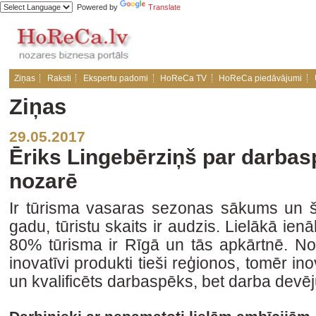
Powered by
Translate
Ziņas
Raksti
Ekspertu padomi
HoReCa TV
HoReCa piedāvājumi
Ziņas
29.05.2017
Ēriks Lingebērziņš par darba
nozarē
Ir tūrisma vasaras sezonas sākums un šo
gadu, tūristu skaits ir audzis. Lielākā ien
80% tūrisma ir Rīgā un tās apkārtnē. Noz
inovatīvi produkti tieši reģionos, tomēr i
un kvalificēts darbaspēks, bet darba devēju