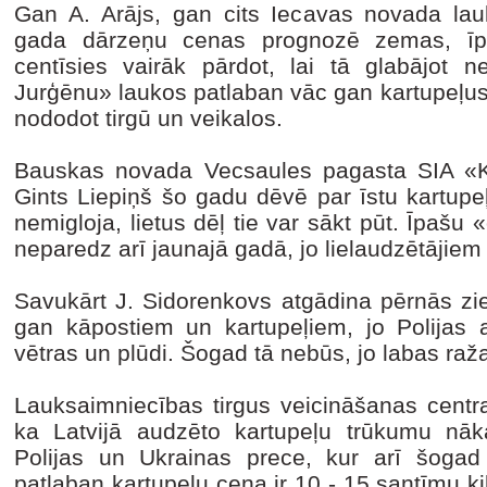
Gan A. Arājs, gan cits Iecavas novada lau
gada dārzeņu cenas prognozē zemas, īpa
centīsies vairāk pārdot, lai tā glabājot 
Jurģēnu» laukos patlaban vāc gan kartupeļus
nododot tirgū un veikalos.
Bauskas novada Vecsaules pagasta SIA «Ka
Gints Liepiņš šo gadu dēvē par īstu kartupeļ
nemigloja, lietus dēļ tie var sākt pūt. Īpaš
neparedz arī jaunajā gadā, jo lielaudzētājiem
Savukārt J. Sidorenkovs atgādina pērnās zi
gan kāpostiem un kartupeļiem, jo Polijas 
vētras un plūdi. Šogad tā nebūs, jo labas raža
Lauksaimniecības tirgus veicināšanas centr
ka Latvijā audzēto kartupeļu trūkumu nā
Polijas un Ukrainas prece, kur arī šogad
patlaban kartupeļu cena ir 10 - 15 santīmu ki