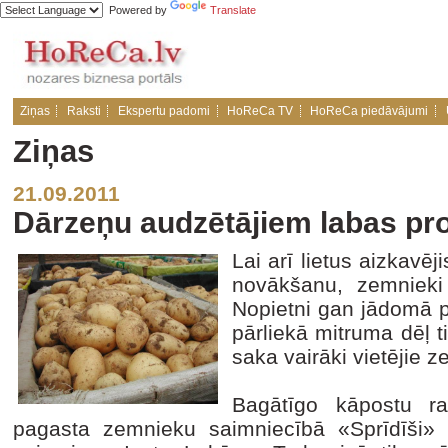
Powered by
Translate
Ziņas
Raksti
Ekspertu padomi
HoReCa TV
HoReCa piedāvājumi
Ziņas
21.09.2011
Dārzeņu audzētājiem labas pr
Lai arī lietus aizkavē
novākšanu, zemnieki
Nopietni gan jādomā p
pārliekā mitruma dēļ t
saka vairāki vietējie z
Bagātīgo kāpostu r
pagasta zemnieku saimniecībā «Sprīdīši» 