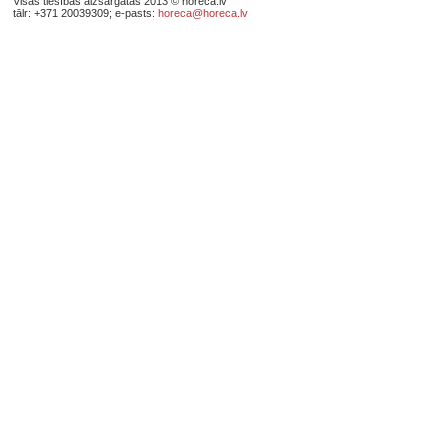
Visas tiesības aizsargātas 2013 © horeca.lv
tālr: +371 20039309; e-pasts:
horeca@horeca.lv