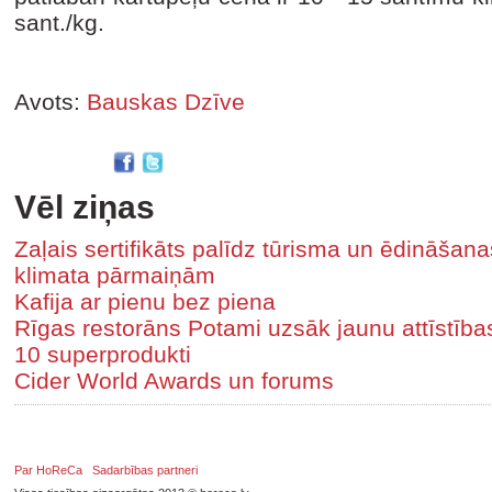
sant./kg.
Avots:
Bauskas Dzīve
Vēl ziņas
Zaļais sertifikāts palīdz tūrisma un ēdināša
klimata pārmaiņām
Kafija ar pienu bez piena
Rīgas restorāns Potami uzsāk jaunu attīstīb
10 superprodukti
Cider World Awards un forums
Par HoReCa
Sadarbības partneri