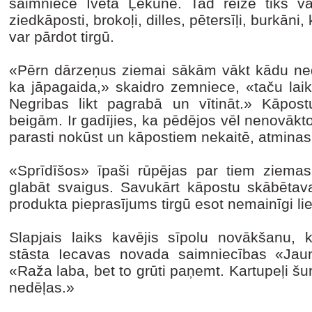
saimniece Iveta Ļekūne. Tad reizē tiks vā
ziedkāposti, brokoļi, dilles, pētersīļi, burkāni
var pārdot tirgū.
«Pērn dārzeņus ziemai sākām vākt kādu nedē
ka jāpagaida,» skaidro zemniece, «taču laiks i
Negribas likt pagrabā un vītināt.» Kāpost
beigām. Ir gadījies, ka pēdējos vēl nenovākto
parasti nokūst un kāpostiem nekaitē, atminas
«Sprīdīšos» īpaši rūpējas par tiem ziemas
glabāt svaigus. Savukārt kāpostu skābētava
produkta pieprasījums tirgū esot nemainīgi lie
Slapjais laiks kavējis sīpolu novākšanu,
stāsta Iecavas novada saimniecības «Jauns
«Raža laba, bet to grūti paņemt. Kartupeļi šur
nedēļas.»