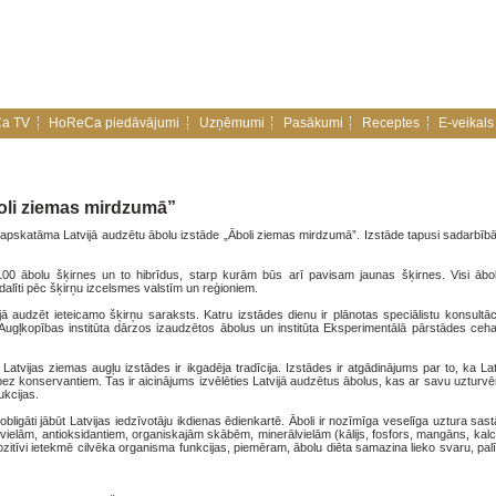
a TV
HoReCa piedāvājumi
Uzņēmumi
Pasākumi
Receptes
E-veikals
oli ziemas mirdzumā”
 apskatāma Latvijā audzētu ābolu izstāde „Āboli ziemas mirdzumā”. Izstāde tapusi sadarbībā
00 ābolu šķirnes un to hibrīdus, starp kurām būs arī pavisam jaunas šķirnes. Visi āboli
dalīti pēc šķirņu izcelsmes valstīm un reģioniem.
ā audzēt ieteicamo šķirņu saraksts. Katru izstādes dienu ir plānotas speciālistu konsultāc
 Augļkopības institūta dārzos izaudzētos ābolus un institūta Eksperimentālā pārstādes ceha
atvijas ziemas augļu izstādes ir ikgadēja tradīcija. Izstādes ir atgādinājums par to, ka Lat
bez konservantiem. Tas ir aicinājums izvēlēties Latvijā audzētus ābolus, kas ar savu uzturvē
ukcijas.
obligāti jābūt Latvijas iedzīvotāju ikdienas ēdienkartē. Āboli ir nozīmīga veselīga uztura sas
vielām, antioksidantiem, organiskajām skābēm, minerālvielām (kālijs, fosfors, mangāns, kalci
zitīvi ietekmē cilvēka organisma funkcijas, piemēram, ābolu diēta samazina lieko svaru, pal