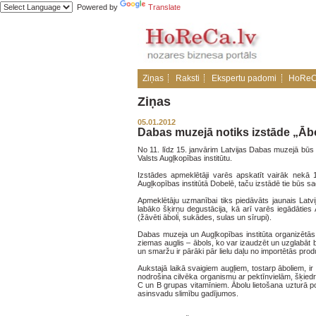
Powered by
Translate
Ziņas
Raksti
Ekspertu padomi
HoReC
Ziņas
05.01.2012
Dabas muzejā notiks izstāde „Āb
No 11. līdz 15. janvārim Latvijas Dabas muzejā būs
Valsts Augļkopības institūtu.
Izstādes apmeklētāji varēs apskatīt vairāk nekā 1
Augļkopības institūtā Dobelē, taču izstādē tie būs sa
Apmeklētāju uzmanībai tiks piedāvāts jaunais Latvij
labāko šķirņu degustācija, kā arī varēs iegādāties
(žāvēti āboli, sukādes, sulas un sīrupi).
Dabas muzeja un Augļkopības institūta organizētās L
ziemas auglis – ābols, ko var izaudzēt un uzglabāt 
un smaržu ir pārāki pār lielu daļu no importētās prod
Aukstajā laikā svaigiem augļiem, tostarp āboliem, ir 
nodrošina cilvēka organismu ar pektīnvielām, šķiedr
C un B grupas vitamīniem. Ābolu lietošana uzturā po
asinsvadu slimību gadījumos.