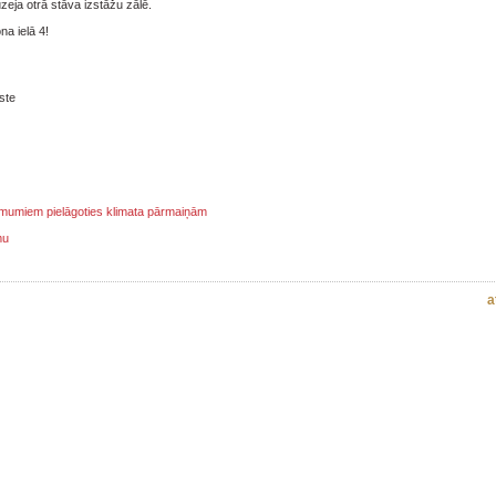
zeja otrā stāva izstāžu zālē.
na ielā 4!
ste
ņēmumiem pielāgoties klimata pārmaiņām
mu
a