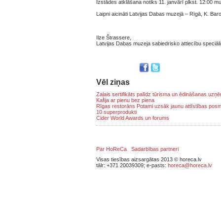
Izstādes atklāšana notiks 11. janvārī plkst. 12:00 mu
Laipni aicināti Latvijas Dabas muzejā – Rīgā, K. Baro
Ilze Štrassere,
Latvijas Dabas muzeja sabiedrisko attiecību speciāli
Vēl ziņas
Zaļais sertifikāts palīdz tūrisma un ēdināšanas uz
Kafija ar pienu bez piena
Rīgas restorāns Potami uzsāk jaunu attīstības pos
10 superprodukti
Cider World Awards un forums
Par HoReCa
Sadarbības partneri
Visas tiesības aizsargātas 2013 © horeca.lv
tālr: +371 20039309; e-pasts:
horeca@horeca.lv