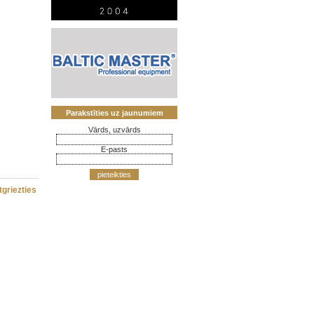
Parakstīties uz jaunumiem
Vārds, uzvārds
E-pasts
pieteikties
tgriezties