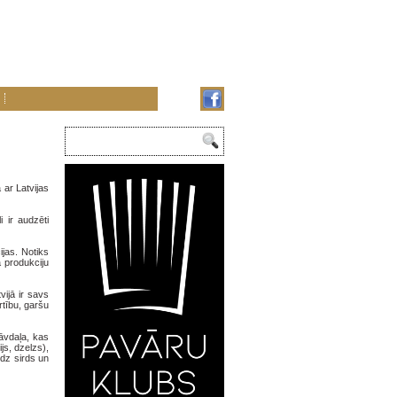
 ar Latvijas
 ir audzēti
ijas. Notiks
 produkciju
vijā ir savs
rtību, garšu
tāvdaļa, kas
js, dzelzs),
īdz sirds un