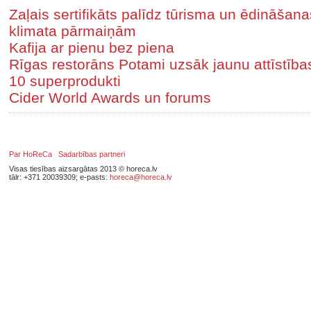
Zaļais sertifikāts palīdz tūrisma un ēdināša
klimata pārmaiņām
Kafija ar pienu bez piena
Rīgas restorāns Potami uzsāk jaunu attīstīb
10 superprodukti
Cider World Awards un forums
Par HoReCa
Sadarbības partneri
Visas tiesības aizsargātas 2013 © horeca.lv
tālr: +371 20039309; e-pasts:
horeca@horeca.lv