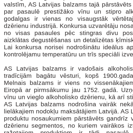
valstīm, AS Latvijas balzams tajā pārstāvēts
par pasaulē prestižāko vīnu un stipro al
godalgas ir vienas no visaugstāk vērtēta
dzērienu industrijā. Konkursa uzvarētāju nos
no visas pasaules pēc stingras divu pos
aizklātas degustēšanas un detalizētas ķīmis
Lai konkursa norisei nodrošinātu ideālus ap
kontrolējamu temperatūru un trīs speciāli izv
AS Latvijas balzams ir vadošais alkoholisk
tradīcijām bagātu vēsturi, kopš 1900.ga
Melnais balzams ir viens no vissenākajie
Eiropā ar pirmsākumu jau 1752. gadā. Uz
vīnu un vieglo alkoholisko dzērienu, kā arī st
AS Latvijas balzams nodrošina vairāk nek
lielākajiem nodokļu maksātājiem Latvijā. AS 
produktu nosaukumiem pārstāvēts gandrīz vi
dzērienu segmentos, no kuriem vairākos iztei
ražotajiem produktiem ir tādi pasaulē 