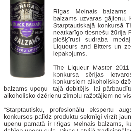
Rīgas Melnais balzams 
balzams uzvaras gājienu, 
Starptautiskajā konkursā 
neatkarīgo tiesnešu žūrij
piešķīrusi sudraba medaļ
Liqueurs and Bitters un ze
iepakojums.
The Liqueur Master 2011 
konkursa sērijas ietvar
konkursiem alkoholisko dzēr
balzams upeņu tajā debitējis, lai pārbaudī
alkoholisko dzērienu zīmolu ražotājiem no vi
“Starptautisku, profesionālu ekspertu aug
konkursos palīdz produktu sekmīgi virzīt jau
upeņu pamatā ir Rīgas Melnais balzams, ku
dabīga upeņu sula. Divas Latvijā tradicionāl