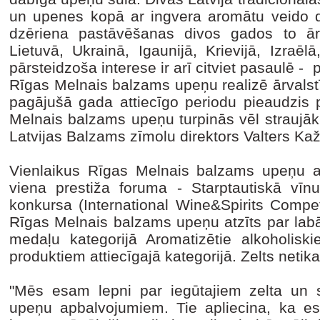
un upenes kopā ar ingvera aromātu veido dz
dzēriena pastāvēšanas divos gados to ārp
Lietuvā, Ukrainā, Igaunijā, Krievijā, Izra
pārsteidzoša interese ir arī citviet pasaulē - 
Rīgas Melnais balzams upeņu realizē ārvalst
pagājušā gada attiecīgo periodu pieaudzis 
Melnais balzams upeņu turpinās vēl straujāk
Latvijas Balzams zīmolu direktors Valters Kaž
Vienlaikus Rīgas Melnais balzams upeņu ar 
viena prestiža foruma - Starptautiskā vīnu
konkursa (International Wine&Spirits Competit
Rīgas Melnais balzams upeņu atzīts par lab
medaļu kategorijā Aromatizētie alkoholiski
produktiem attiecīgajā kategorijā. Zelts netika
"Mēs esam lepni par iegūtajiem zelta un
upeņu apbalvojumiem. Tie apliecina, ka es