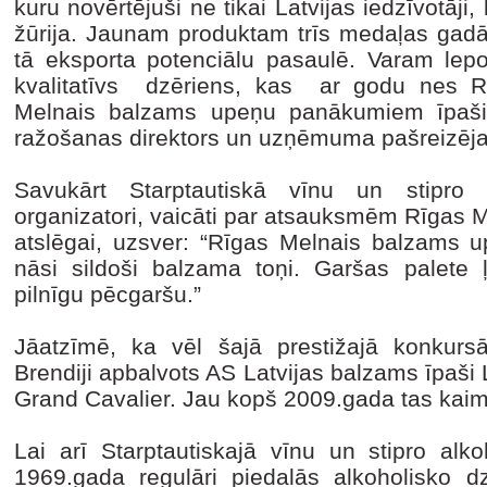
kuru novērtējuši ne tikai Latvijas iedzīvotāji,
žūrija. Jaunam produktam trīs medaļas gadā 
tā eksporta potenciālu pasaulē. Varam lepot
kvalitatīvs dzēriens, kas ar godu nes R
Melnais balzams upeņu panākumiem īpaši 
ražošanas direktors un uzņēmuma pašreizējai
Savukārt Starptautiskā vīnu un stipro 
organizatori, vaicāti par atsauksmēm Rīgas
atslēgai, uzsver: “Rīgas Melnais balzams u
nāsi sildoši balzama toņi. Garšas palete ļ
pilnīgu pēcgaršu.”
Jāatzīmē, ka vēl šajā prestižajā konkurs
Brendiji apbalvots AS Latvijas balzams īpaši L
Grand Cavalier. Jau kopš 2009.gada tas kaimiņ
Lai arī Starptautiskajā vīnu un stipro alk
1969.gada regulāri piedalās alkoholisko d