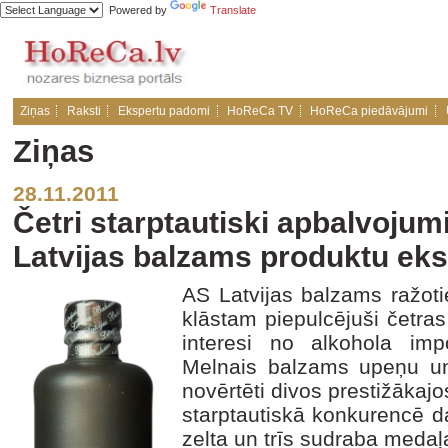
Powered by
Translate
Ziņas
Raksti
Ekspertu padomi
HoReCa TV
HoReCa piedāvājumi
Ziņas
28.11.2011
Četri starptautiski apbalvojumi
Latvijas balzams produktu ek
AS Latvijas balzams ražot
klāstam piepulcējuši četra
interesi no alkohola imp
Melnais balzams upeņu un
novērtēti divos prestižākaj
starptautiskā konkurencē d
zelta un trīs sudraba medaļ