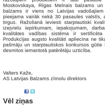
Moskovskaya, Rīgas Melnais balzams un R
balzams ir viens no Latvijas vadošajiem 
pieejama vairāk nekā 30 pasaules valstīs, 
tirgus. Ražošanā ieviesti starptautiski kvali
izejvielu iepirkumam, iepakojumam, darba
kvalitātes vadības sistēma ir sertificē
Produkcijas augsto kvalitāti apliecina ne t
pašmāju un starptautiskos konkursos gūtie kv
desmitos iemantotā patērētāju uzticība.
Valters Kaže,
AS Latvijas Balzams zīmolu direktors
Vēl ziņas